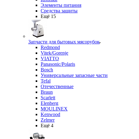
Элементы питания
Средства защиты
Ещё 15
Запчасти для бытовых мясорубок
Redmond
Vitek/Gorenje
VIATTO
Panasonic/Polaris
Bosch
Универсальные запасные части
Tefal
Отечественные
Braun
Scarlett
Elenberg
MOULINEX
Kenwood
Zelmer
Ещё 4