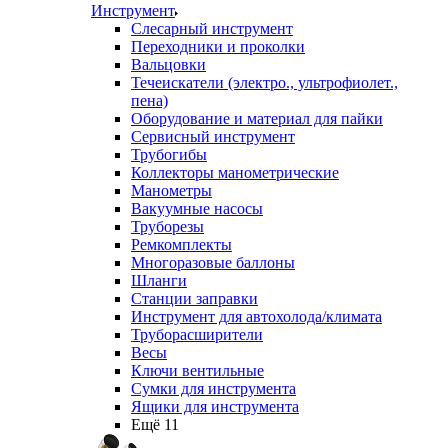
Инструмент
Слесарный инструмент
Переходники и проколки
Вальцовки
Течеискатели (электро., ультрофиолет.,
пена)
Оборудование и материал для пайки
Сервисный инструмент
Трубогибы
Коллекторы манометрические
Манометры
Вакуумные насосы
Труборезы
Ремкомплекты
Многоразовые баллоны
Шланги
Станции заправки
Инструмент для автохолода/климата
Труборасширители
Весы
Ключи вентильные
Сумки для инструмента
Ящики для инструмента
Ещё 11