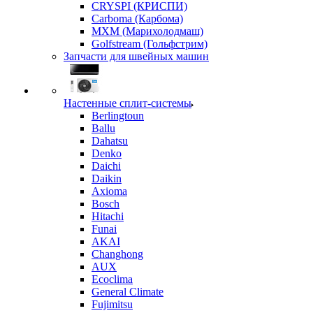
CRYSPI (КРИСПИ)
Carboma (Карбома)
MXM (Марихолодмаш)
Golfstream (Гольфстрим)
Запчасти для швейных машин
Настенные сплит-системы
Berlingtoun
Ballu
Dahatsu
Denko
Daichi
Daikin
Axioma
Bosch
Hitachi
Funai
AKAI
Changhong
AUX
Ecoclima
General Climate
Fujimitsu