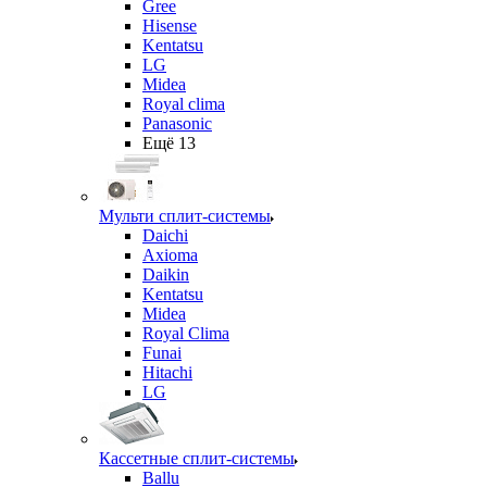
Gree
Hisense
Kentatsu
LG
Midea
Royal clima
Panasonic
Ещё 13
Мульти сплит-системы
Daichi
Axioma
Daikin
Kentatsu
Midea
Royal Clima
Funai
Hitachi
LG
Кассетные сплит-системы
Ballu