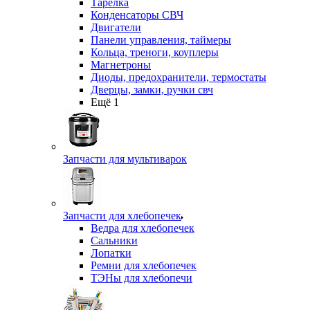
Тарелка
Конденсаторы СВЧ
Двигатели
Панели управления, таймеры
Кольца, треноги, коуплеры
Магнетроны
Диоды, предохранители, термостаты
Дверцы, замки, ручки свч
Ещё 1
Запчасти для мультиварок
Запчасти для хлебопечек
Ведра для хлебопечек
Сальники
Лопатки
Ремни для хлебопечек
ТЭНы для хлебопечи