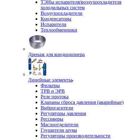
ТЭНы испарителя/воздухоохладителя
холодильных систем
Воздухоохладители
Конденсаторы
Испарители
Теплообменники
Дренаж для кондиционера
Линейные элементы
Фильтры
ТРВ и ЭРВ
Реле протока
Клапаны сброса давления (аварийные)
Виброгасители
Регуляторы давления
Рессиверы
Маслоотделители
Глушители шума
Регуляторы производительности