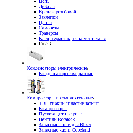
Цепь
Дюбеля
Крепеж резьбовой
Заклепки
Цанги
Саморезы
Траверсы
Клей, герметик, пена монтажная
Ещё 3
Конденсаторы электрические
Конденсаторы квадратные
Компрессоры и комплектующие
ТЭН гибкий "пластинчатый"
Компрессоры
Пускозащитные реле
Вентили Rotalock
Запасные части для Bitzer
Запасные части Copeland