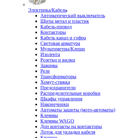
Электрика/Кабель
Автоматический выключатель
Щиты метал и пластик
Кабель-провод
Контакторы
Кабель канал и гофра
Световая арматура
Мультиметры/Клещи
Изолента
Розетки и вилки
Зажимы
Реле
Трансформаторы
Хомут-стяжка
Предохранители
Распределительные коробки
Шкафы управления
Наконечники
Автоматы защиты (мото-автоматы)
Клеммы
Клеммы WAGO
Доп контакты на контакторы
Лоток для укладки кабеля
Кнопки