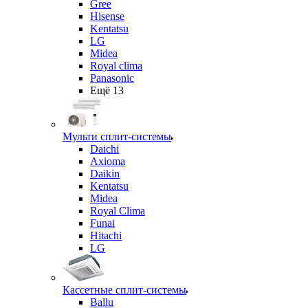
Gree
Hisense
Kentatsu
LG
Midea
Royal clima
Panasonic
Ещё 13
Мульти сплит-системы
Daichi
Axioma
Daikin
Kentatsu
Midea
Royal Clima
Funai
Hitachi
LG
Кассетные сплит-системы
Ballu