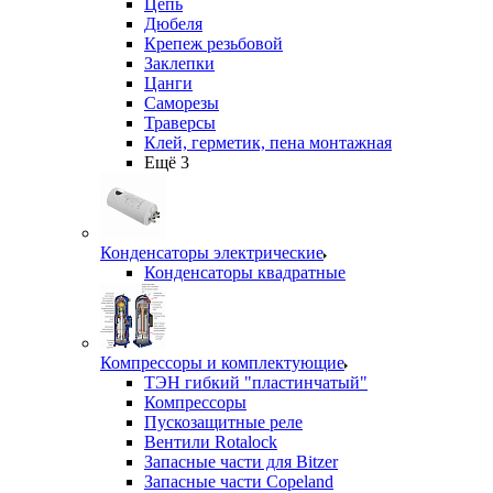
Цепь
Дюбеля
Крепеж резьбовой
Заклепки
Цанги
Саморезы
Траверсы
Клей, герметик, пена монтажная
Ещё 3
Конденсаторы электрические
Конденсаторы квадратные
Компрессоры и комплектующие
ТЭН гибкий "пластинчатый"
Компрессоры
Пускозащитные реле
Вентили Rotalock
Запасные части для Bitzer
Запасные части Copeland