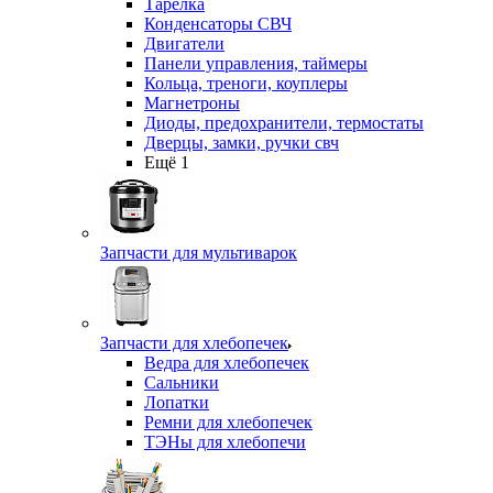
Тарелка
Конденсаторы СВЧ
Двигатели
Панели управления, таймеры
Кольца, треноги, коуплеры
Магнетроны
Диоды, предохранители, термостаты
Дверцы, замки, ручки свч
Ещё 1
Запчасти для мультиварок
Запчасти для хлебопечек
Ведра для хлебопечек
Сальники
Лопатки
Ремни для хлебопечек
ТЭНы для хлебопечи