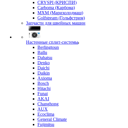
CRYSPI (КРИСПИ)
Carboma (Карбома)
MXM (Марихолодмаш)
Golfstream (Гольфстрим)
Запчасти для швейных машин
Настенные сплит-системы
Berlingtoun
Ballu
Dahatsu
Denko
Daichi
Daikin
Axioma
Bosch
Hitachi
Funai
AKAI
Changhong
AUX
Ecoclima
General Climate
Fujimitsu