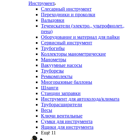
Инструмент
Слесарный инструмент
Переходники и проколки
Вальцовки
Течеискатели (электро., ультрофиолет.,
пена)
Оборудование и материал для пайки
Сервисный инструмент
Трубогибы
Коллекторы манометрические
Манометры
Вакуумные насосы
Труборезы
Ремкомплекты
Многоразовые баллоны
Шланги
Станции заправки
Инструмент для автохолода/климата
Труборасширители
Весы
Ключи вентильные
Сумки для инструмента
Ящики для инструмента
Ещё 11