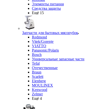
Элементы питания
Средства защиты
Ещё 15
Запчасти для бытовых мясорубок
Redmond
Vitek/Gorenje
VIATTO
Panasonic/Polaris
Bosch
Универсальные запасные части
Tefal
Отечественные
Braun
Scarlett
Elenberg
MOULINEX
Kenwood
Zelmer
Ещё 4