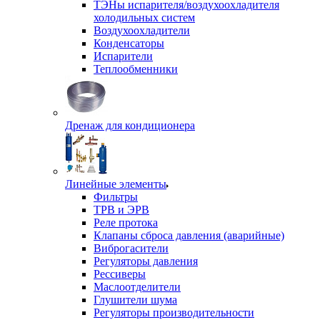
ТЭНы испарителя/воздухоохладителя
холодильных систем
Воздухоохладители
Конденсаторы
Испарители
Теплообменники
Дренаж для кондиционера
Линейные элементы
Фильтры
ТРВ и ЭРВ
Реле протока
Клапаны сброса давления (аварийные)
Виброгасители
Регуляторы давления
Рессиверы
Маслоотделители
Глушители шума
Регуляторы производительности