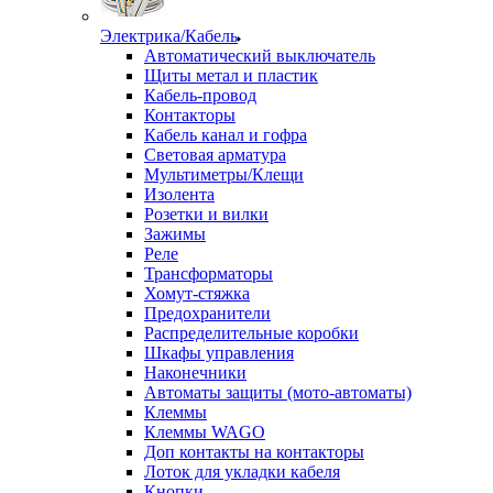
Электрика/Кабель
Автоматический выключатель
Щиты метал и пластик
Кабель-провод
Контакторы
Кабель канал и гофра
Световая арматура
Мультиметры/Клещи
Изолента
Розетки и вилки
Зажимы
Реле
Трансформаторы
Хомут-стяжка
Предохранители
Распределительные коробки
Шкафы управления
Наконечники
Автоматы защиты (мото-автоматы)
Клеммы
Клеммы WAGO
Доп контакты на контакторы
Лоток для укладки кабеля
Кнопки