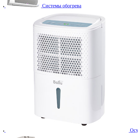
Системы обогрева
Осу