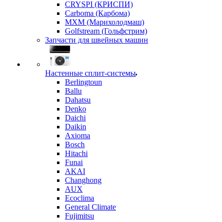
CRYSPI (КРИСПИ)
Carboma (Карбома)
MXM (Марихолодмаш)
Golfstream (Гольфстрим)
Запчасти для швейных машин
Настенные сплит-системы
Berlingtoun
Ballu
Dahatsu
Denko
Daichi
Daikin
Axioma
Bosch
Hitachi
Funai
AKAI
Changhong
AUX
Ecoclima
General Climate
Fujimitsu