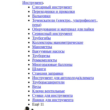
Инструмент
Слесарный инструмент
Переходники и проколки
Вальцовки
Течеискатели (электро., ультрофиолет.,
пена)
Оборудование и материал для пайки
Сервисный инструмент
Трубогибы
Коллекторы манометрические
Манометры
Вакуумные насосы
Труборезы
Ремкомплекты
Многоразовые баллоны
Шланги
Станции заправки
Инструмент для автохолода/климата
Труборасширители
Весы
Ключи вентильные
Сумки для инструмента
Ящики для инструмента
Ещё 11