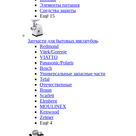
Элементы питания
Средства защиты
Ещё 15
Запчасти для бытовых мясорубок
Redmond
Vitek/Gorenje
VIATTO
Panasonic/Polaris
Bosch
Универсальные запасные части
Tefal
Отечественные
Braun
Scarlett
Elenberg
MOULINEX
Kenwood
Zelmer
Ещё 4