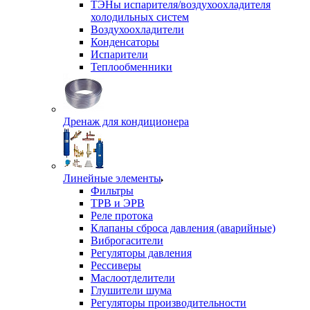
ТЭНы испарителя/воздухоохладителя
холодильных систем
Воздухоохладители
Конденсаторы
Испарители
Теплообменники
Дренаж для кондиционера
Линейные элементы
Фильтры
ТРВ и ЭРВ
Реле протока
Клапаны сброса давления (аварийные)
Виброгасители
Регуляторы давления
Рессиверы
Маслоотделители
Глушители шума
Регуляторы производительности