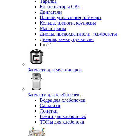
Тарелка
Конденсаторы СВЧ
Двигатели
Панели управления, таймеры
Кольца, треноги, коуплеры
Магнетроны
Диоды, предохранители, термостаты
Дверцы, замки, ручки свч
Ещё 1
Запчасти для мультиварок
Запчасти для хлебопечек
Ведра для хлебопечек
Сальники
Лопатки
Ремни для хлебопечек
ТЭНы для хлебопечи