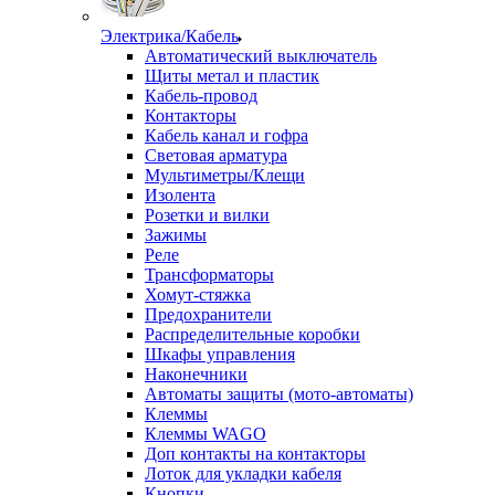
Электрика/Кабель
Автоматический выключатель
Щиты метал и пластик
Кабель-провод
Контакторы
Кабель канал и гофра
Световая арматура
Мультиметры/Клещи
Изолента
Розетки и вилки
Зажимы
Реле
Трансформаторы
Хомут-стяжка
Предохранители
Распределительные коробки
Шкафы управления
Наконечники
Автоматы защиты (мото-автоматы)
Клеммы
Клеммы WAGO
Доп контакты на контакторы
Лоток для укладки кабеля
Кнопки