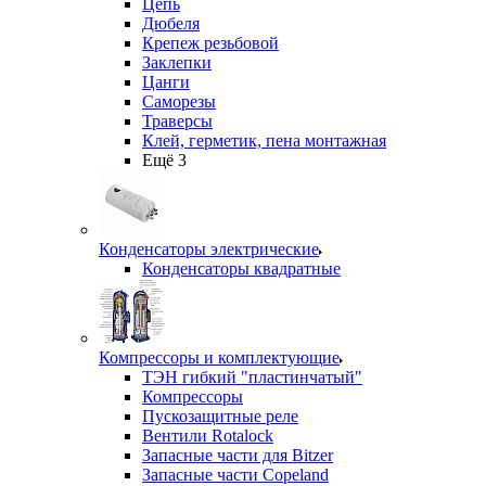
Цепь
Дюбеля
Крепеж резьбовой
Заклепки
Цанги
Саморезы
Траверсы
Клей, герметик, пена монтажная
Ещё 3
Конденсаторы электрические
Конденсаторы квадратные
Компрессоры и комплектующие
ТЭН гибкий "пластинчатый"
Компрессоры
Пускозащитные реле
Вентили Rotalock
Запасные части для Bitzer
Запасные части Copeland