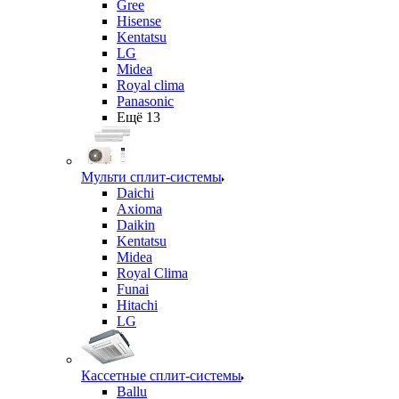
Gree
Hisense
Kentatsu
LG
Midea
Royal clima
Panasonic
Ещё 13
Мульти сплит-системы
Daichi
Axioma
Daikin
Kentatsu
Midea
Royal Clima
Funai
Hitachi
LG
Кассетные сплит-системы
Ballu