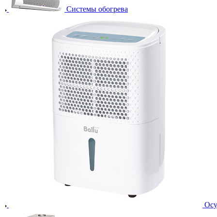
Системы обогрева
Осу