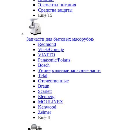
Элементы питания
Средства защиты
Ещё 15
Запчасти для бытовых мясорубок
Redmond
Vitek/Gorenje
VIATTO
Panasonic/Polaris
Bosch
Универсальные запасные части
Tefal
Отечественные
Braun
Scarlett
Elenberg
MOULINEX
Kenwood
Zelmer
Ещё 4