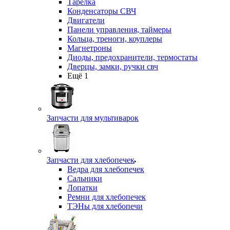
Тарелка
Конденсаторы СВЧ
Двигатели
Панели управления, таймеры
Кольца, треноги, коуплеры
Магнетроны
Диоды, предохранители, термостаты
Дверцы, замки, ручки свч
Ещё 1
Запчасти для мультиварок
Запчасти для хлебопечек
Ведра для хлебопечек
Сальники
Лопатки
Ремни для хлебопечек
ТЭНы для хлебопечи