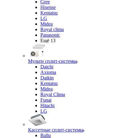
Gree
Hisense
Kentatsu
LG
Midea
Royal clima
Panasonic
Ещё 13
Мульти сплит-системы
Daichi
Axioma
Daikin
Kentatsu
Midea
Royal Clima
Funai
Hitachi
LG
Кассетные сплит-системы
Ballu