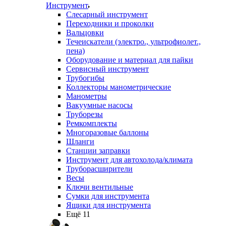
Инструмент
Слесарный инструмент
Переходники и проколки
Вальцовки
Течеискатели (электро., ультрофиолет.,
пена)
Оборудование и материал для пайки
Сервисный инструмент
Трубогибы
Коллекторы манометрические
Манометры
Вакуумные насосы
Труборезы
Ремкомплекты
Многоразовые баллоны
Шланги
Станции заправки
Инструмент для автохолода/климата
Труборасширители
Весы
Ключи вентильные
Сумки для инструмента
Ящики для инструмента
Ещё 11