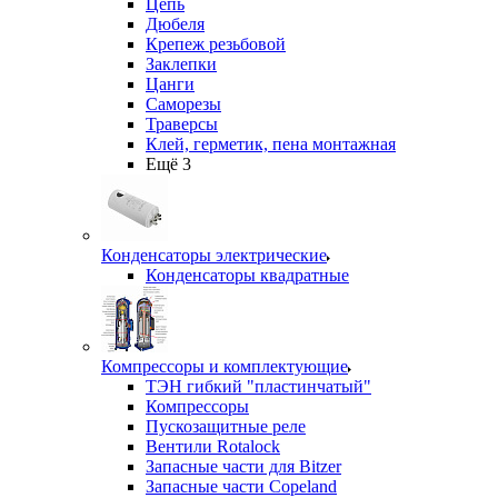
Цепь
Дюбеля
Крепеж резьбовой
Заклепки
Цанги
Саморезы
Траверсы
Клей, герметик, пена монтажная
Ещё 3
Конденсаторы электрические
Конденсаторы квадратные
Компрессоры и комплектующие
ТЭН гибкий "пластинчатый"
Компрессоры
Пускозащитные реле
Вентили Rotalock
Запасные части для Bitzer
Запасные части Copeland