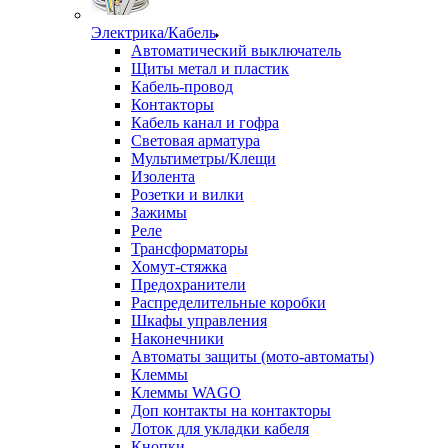
Электрика/Кабель
Автоматический выключатель
Щиты метал и пластик
Кабель-провод
Контакторы
Кабель канал и гофра
Световая арматура
Мультиметры/Клещи
Изолента
Розетки и вилки
Зажимы
Реле
Трансформаторы
Хомут-стяжка
Предохранители
Распределительные коробки
Шкафы управления
Наконечники
Автоматы защиты (мото-автоматы)
Клеммы
Клеммы WAGO
Доп контакты на контакторы
Лоток для укладки кабеля
Кнопки