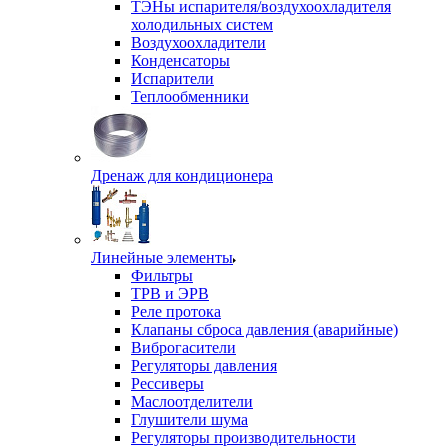
ТЭНы испарителя/воздухоохладителя
холодильных систем
Воздухоохладители
Конденсаторы
Испарители
Теплообменники
Дренаж для кондиционера
Линейные элементы
Фильтры
ТРВ и ЭРВ
Реле протока
Клапаны сброса давления (аварийные)
Виброгасители
Регуляторы давления
Рессиверы
Маслоотделители
Глушители шума
Регуляторы производительности