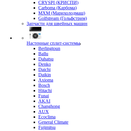
CRYSPI (КРИСПИ)
Carboma (Карбома)
MXM (Марихолодмаш)
Golfstream (Гольфстрим)
Запчасти для швейных машин
Настенные сплит-системы
Berlingtoun
Ballu
Dahatsu
Denko
Daichi
Daikin
Axioma
Bosch
Hitachi
Funai
AKAI
Changhong
AUX
Ecoclima
General Climate
Fujimitsu