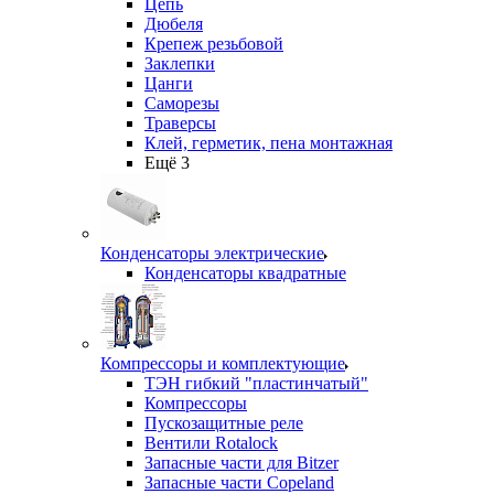
Цепь
Дюбеля
Крепеж резьбовой
Заклепки
Цанги
Саморезы
Траверсы
Клей, герметик, пена монтажная
Ещё 3
Конденсаторы электрические
Конденсаторы квадратные
Компрессоры и комплектующие
ТЭН гибкий "пластинчатый"
Компрессоры
Пускозащитные реле
Вентили Rotalock
Запасные части для Bitzer
Запасные части Copeland