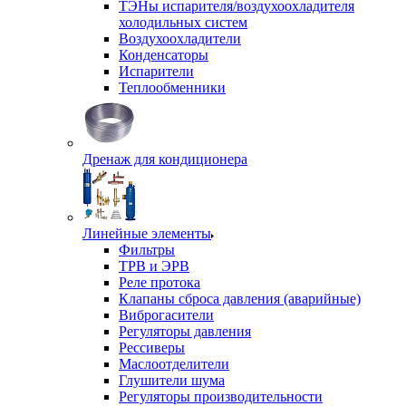
ТЭНы испарителя/воздухоохладителя
холодильных систем
Воздухоохладители
Конденсаторы
Испарители
Теплообменники
Дренаж для кондиционера
Линейные элементы
Фильтры
ТРВ и ЭРВ
Реле протока
Клапаны сброса давления (аварийные)
Виброгасители
Регуляторы давления
Рессиверы
Маслоотделители
Глушители шума
Регуляторы производительности