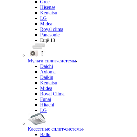
Gree
Hisense
Kentatsu
LG
Midea
Royal clima
Panasonic
Ещё 13
Мульти сплит-системы
Daichi
Axioma
Daikin
Kentatsu
Midea
Royal Clima
Funai
Hitachi
LG
Кассетные сплит-системы
Ballu