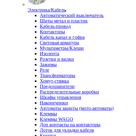
Электрика/Кабель
Автоматический выключатель
Щиты метал и пластик
Кабель-провод
Контакторы
Кабель канал и гофра
Световая арматура
Мультиметры/Клещи
Изолента
Розетки и вилки
Зажимы
Реле
Трансформаторы
Хомут-стяжка
Предохранители
Распределительные коробки
Шкафы управления
Наконечники
Автоматы защиты (мото-автоматы)
Клеммы
Клеммы WAGO
Доп контакты на контакторы
Лоток для укладки кабеля
Кнопки