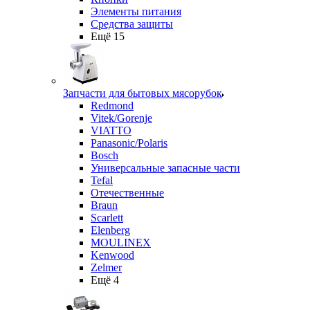
Элементы питания
Средства защиты
Ещё 15
Запчасти для бытовых мясорубок
Redmond
Vitek/Gorenje
VIATTO
Panasonic/Polaris
Bosch
Универсальные запасные части
Tefal
Отечественные
Braun
Scarlett
Elenberg
MOULINEX
Kenwood
Zelmer
Ещё 4