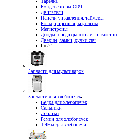
Тарелка
Конденсаторы СВЧ
Двигатели
Панели управления, таймеры
Кольца, треноги, коуплеры
Магнетроны
Диоды, предохранители, термостаты
Дверцы, замки, ручки свч
Ещё 1
Запчасти для мультиварок
Запчасти для хлебопечек
Ведра для хлебопечек
Сальники
Лопатки
Ремни для хлебопечек
ТЭНы для хлебопечи