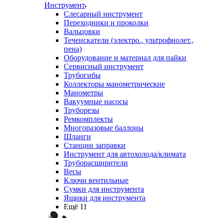
Инструмент
Слесарный инструмент
Переходники и проколки
Вальцовки
Течеискатели (электро., ультрофиолет.,
пена)
Оборудование и материал для пайки
Сервисный инструмент
Трубогибы
Коллекторы манометрические
Манометры
Вакуумные насосы
Труборезы
Ремкомплекты
Многоразовые баллоны
Шланги
Станции заправки
Инструмент для автохолода/климата
Труборасширители
Весы
Ключи вентильные
Сумки для инструмента
Ящики для инструмента
Ещё 11