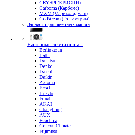
CRYSPI (КРИСПИ)
Carboma (Карбома)
MXM (Марихолодмаш)
Golfstream (Гольфстрим)
Запчасти для швейных машин
Настенные сплит-системы
Berlingtoun
Ballu
Dahatsu
Denko
Daichi
Daikin
Axioma
Bosch
Hitachi
Funai
AKAI
Changhong
AUX
Ecoclima
General Climate
Fujimitsu