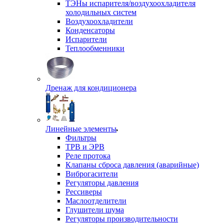
ТЭНы испарителя/воздухоохладителя
холодильных систем
Воздухоохладители
Конденсаторы
Испарители
Теплообменники
Дренаж для кондиционера
Линейные элементы
Фильтры
ТРВ и ЭРВ
Реле протока
Клапаны сброса давления (аварийные)
Виброгасители
Регуляторы давления
Рессиверы
Маслоотделители
Глушители шума
Регуляторы производительности