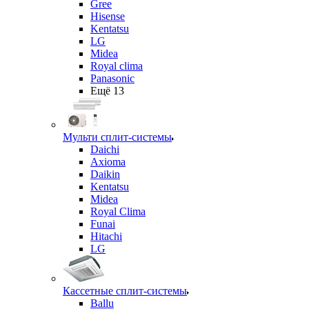
Gree
Hisense
Kentatsu
LG
Midea
Royal clima
Panasonic
Ещё 13
Мульти сплит-системы
Daichi
Axioma
Daikin
Kentatsu
Midea
Royal Clima
Funai
Hitachi
LG
Кассетные сплит-системы
Ballu