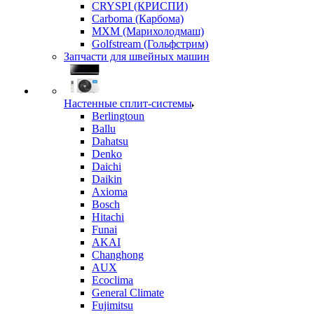
CRYSPI (КРИСПИ)
Carboma (Карбома)
MXM (Марихолодмаш)
Golfstream (Гольфстрим)
Запчасти для швейных машин
Настенные сплит-системы
Berlingtoun
Ballu
Dahatsu
Denko
Daichi
Daikin
Axioma
Bosch
Hitachi
Funai
AKAI
Changhong
AUX
Ecoclima
General Climate
Fujimitsu