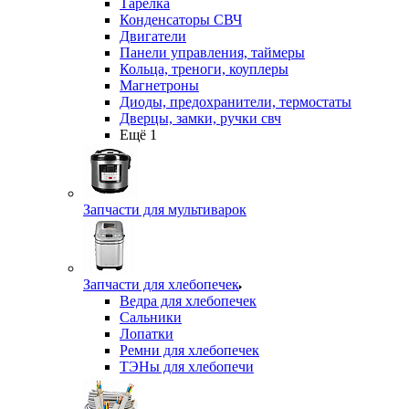
Тарелка
Конденсаторы СВЧ
Двигатели
Панели управления, таймеры
Кольца, треноги, коуплеры
Магнетроны
Диоды, предохранители, термостаты
Дверцы, замки, ручки свч
Ещё 1
Запчасти для мультиварок
Запчасти для хлебопечек
Ведра для хлебопечек
Сальники
Лопатки
Ремни для хлебопечек
ТЭНы для хлебопечи