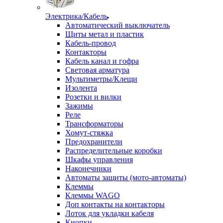
Электрика/Кабель
Автоматический выключатель
Щиты метал и пластик
Кабель-провод
Контакторы
Кабель канал и гофра
Световая арматура
Мультиметры/Клещи
Изолента
Розетки и вилки
Зажимы
Реле
Трансформаторы
Хомут-стяжка
Предохранители
Распределительные коробки
Шкафы управления
Наконечники
Автоматы защиты (мото-автоматы)
Клеммы
Клеммы WAGO
Доп контакты на контакторы
Лоток для укладки кабеля
Кнопки