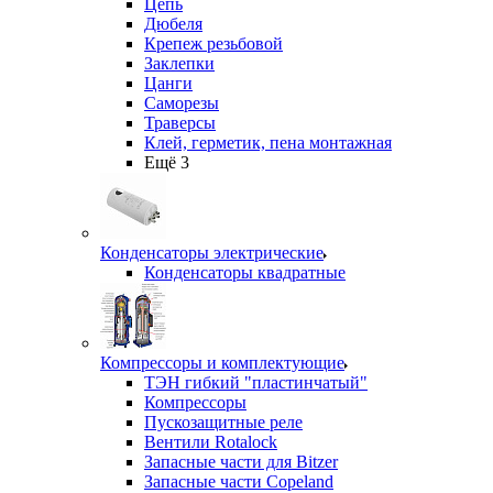
Цепь
Дюбеля
Крепеж резьбовой
Заклепки
Цанги
Саморезы
Траверсы
Клей, герметик, пена монтажная
Ещё 3
Конденсаторы электрические
Конденсаторы квадратные
Компрессоры и комплектующие
ТЭН гибкий "пластинчатый"
Компрессоры
Пускозащитные реле
Вентили Rotalock
Запасные части для Bitzer
Запасные части Copeland