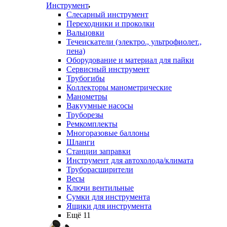
Инструмент
Слесарный инструмент
Переходники и проколки
Вальцовки
Течеискатели (электро., ультрофиолет.,
пена)
Оборудование и материал для пайки
Сервисный инструмент
Трубогибы
Коллекторы манометрические
Манометры
Вакуумные насосы
Труборезы
Ремкомплекты
Многоразовые баллоны
Шланги
Станции заправки
Инструмент для автохолода/климата
Труборасширители
Весы
Ключи вентильные
Сумки для инструмента
Ящики для инструмента
Ещё 11