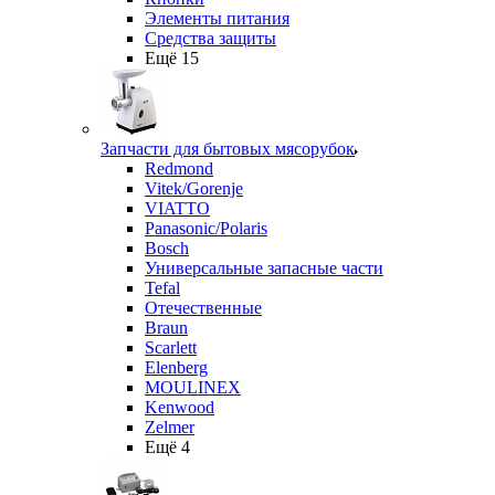
Элементы питания
Средства защиты
Ещё 15
Запчасти для бытовых мясорубок
Redmond
Vitek/Gorenje
VIATTO
Panasonic/Polaris
Bosch
Универсальные запасные части
Tefal
Отечественные
Braun
Scarlett
Elenberg
MOULINEX
Kenwood
Zelmer
Ещё 4