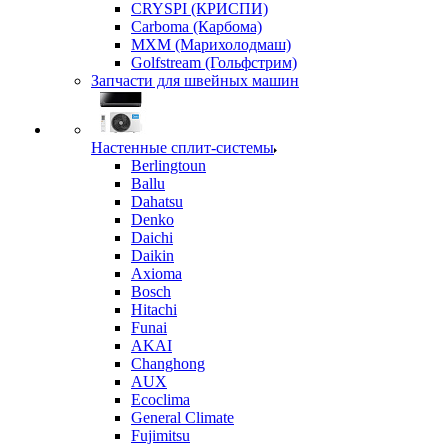
CRYSPI (КРИСПИ)
Carboma (Карбома)
MXM (Марихолодмаш)
Golfstream (Гольфстрим)
Запчасти для швейных машин
Настенные сплит-системы
Berlingtoun
Ballu
Dahatsu
Denko
Daichi
Daikin
Axioma
Bosch
Hitachi
Funai
AKAI
Changhong
AUX
Ecoclima
General Climate
Fujimitsu