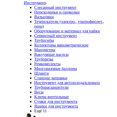
Инструмент
Слесарный инструмент
Переходники и проколки
Вальцовки
Течеискатели (электро., ультрофиолет.,
пена)
Оборудование и материал для пайки
Сервисный инструмент
Трубогибы
Коллекторы манометрические
Манометры
Вакуумные насосы
Труборезы
Ремкомплекты
Многоразовые баллоны
Шланги
Станции заправки
Инструмент для автохолода/климата
Труборасширители
Весы
Ключи вентильные
Сумки для инструмента
Ящики для инструмента
Ещё 11