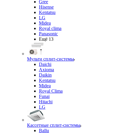
Gree
Hisense
Kentatsu
LG
Midea
Royal clima
Panasonic
Ещё 13
Мульти сплит-системы
Daichi
Axioma
Daikin
Kentatsu
Midea
Royal Clima
Funai
Hitachi
LG
Кассетные сплит-системы
Ballu