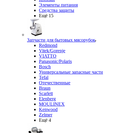
Элементы питания
Средства защиты
Ещё 15
Запчасти для бытовых мясорубок
Redmond
Vitek/Gorenje
VIATTO
Panasonic/Polaris
Bosch
Универсальные запасные части
Tefal
Отечественные
Braun
Scarlett
Elenberg
MOULINEX
Kenwood
Zelmer
Ещё 4