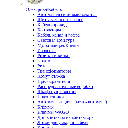
Электрика/Кабель
Автоматический выключатель
Щиты метал и пластик
Кабель-провод
Контакторы
Кабель канал и гофра
Световая арматура
Мультиметры/Клещи
Изолента
Розетки и вилки
Зажимы
Реле
Трансформаторы
Хомут-стяжка
Предохранители
Распределительные коробки
Шкафы управления
Наконечники
Автоматы защиты (мото-автоматы)
Клеммы
Клеммы WAGO
Доп контакты на контакторы
Лоток для укладки кабеля
Кнопки