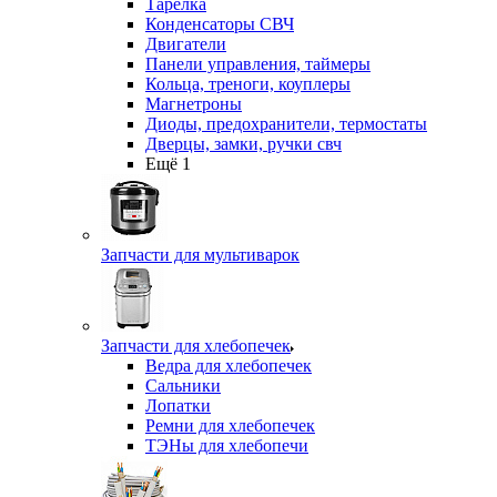
Тарелка
Конденсаторы СВЧ
Двигатели
Панели управления, таймеры
Кольца, треноги, коуплеры
Магнетроны
Диоды, предохранители, термостаты
Дверцы, замки, ручки свч
Ещё 1
Запчасти для мультиварок
Запчасти для хлебопечек
Ведра для хлебопечек
Сальники
Лопатки
Ремни для хлебопечек
ТЭНы для хлебопечи