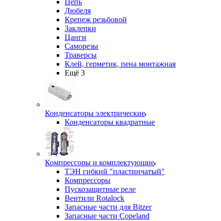
Цепь
Дюбеля
Крепеж резьбовой
Заклепки
Цанги
Саморезы
Траверсы
Клей, герметик, пена монтажная
Ещё 3
Конденсаторы электрические
Конденсаторы квадратные
Компрессоры и комплектующие
ТЭН гибкий "пластинчатый"
Компрессоры
Пускозащитные реле
Вентили Rotalock
Запасные части для Bitzer
Запасные части Copeland