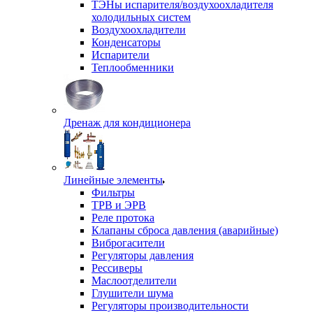
ТЭНы испарителя/воздухоохладителя
холодильных систем
Воздухоохладители
Конденсаторы
Испарители
Теплообменники
Дренаж для кондиционера
Линейные элементы
Фильтры
ТРВ и ЭРВ
Реле протока
Клапаны сброса давления (аварийные)
Виброгасители
Регуляторы давления
Рессиверы
Маслоотделители
Глушители шума
Регуляторы производительности