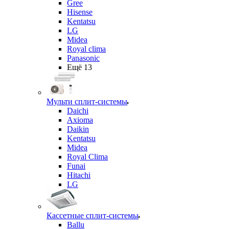
Gree
Hisense
Kentatsu
LG
Midea
Royal clima
Panasonic
Ещё 13
Мульти сплит-системы
Daichi
Axioma
Daikin
Kentatsu
Midea
Royal Clima
Funai
Hitachi
LG
Кассетные сплит-системы
Ballu