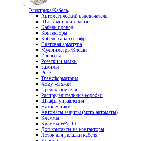
Электрика/Кабель
Автоматический выключатель
Щиты метал и пластик
Кабель-провод
Контакторы
Кабель канал и гофра
Световая арматура
Мультиметры/Клещи
Изолента
Розетки и вилки
Зажимы
Реле
Трансформаторы
Хомут-стяжка
Предохранители
Распределительные коробки
Шкафы управления
Наконечники
Автоматы защиты (мото-автоматы)
Клеммы
Клеммы WAGO
Доп контакты на контакторы
Лоток для укладки кабеля
Кнопки