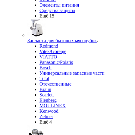
Элементы питания
Средства защиты
Ещё 15
Запчасти для бытовых мясорубок
Redmond
Vitek/Gorenje
VIATTO
Panasonic/Polaris
Bosch
Универсальные запасные части
Tefal
Отечественные
Braun
Scarlett
Elenberg
MOULINEX
Kenwood
Zelmer
Ещё 4