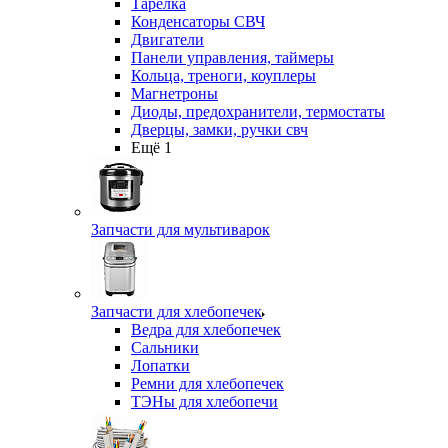
Тарелка
Конденсаторы СВЧ
Двигатели
Панели управления, таймеры
Кольца, треноги, коуплеры
Магнетроны
Диоды, предохранители, термостаты
Дверцы, замки, ручки свч
Ещё 1
Запчасти для мультиварок
Запчасти для хлебопечек
Ведра для хлебопечек
Сальники
Лопатки
Ремни для хлебопечек
ТЭНы для хлебопечи