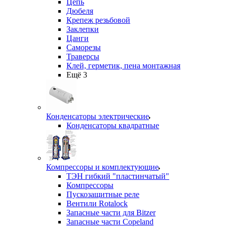
Цепь
Дюбеля
Крепеж резьбовой
Заклепки
Цанги
Саморезы
Траверсы
Клей, герметик, пена монтажная
Ещё 3
Конденсаторы электрические
Конденсаторы квадратные
Компрессоры и комплектующие
ТЭН гибкий "пластинчатый"
Компрессоры
Пускозащитные реле
Вентили Rotalock
Запасные части для Bitzer
Запасные части Copeland