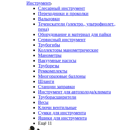
Инструмент
Слесарный инструмент
Переходники и проколки
Вальцовки
Течеискатели (электро., ультрофиолет.,
пена)
Оборудование и материал для пайки
Сервисный инструмент
Трубогибы
Коллекторы манометрические
Манометры
Вакуумные насосы
Труборезы
Ремкомплекты
Многоразовые баллоны
Шланги
Станции заправки
Инструмент для автохолода/климата
Труборасширители
Весы
Ключи вентильные
Сумки для инструмента
Ящики для инструмента
Ещё 11