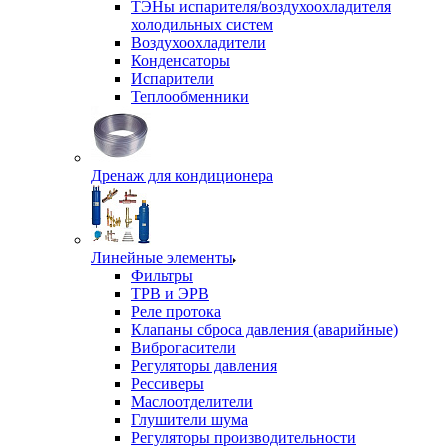
ТЭНы испарителя/воздухоохладителя
холодильных систем
Воздухоохладители
Конденсаторы
Испарители
Теплообменники
Дренаж для кондиционера
Линейные элементы
Фильтры
ТРВ и ЭРВ
Реле протока
Клапаны сброса давления (аварийные)
Виброгасители
Регуляторы давления
Рессиверы
Маслоотделители
Глушители шума
Регуляторы производительности