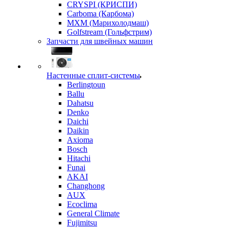
CRYSPI (КРИСПИ)
Carboma (Карбома)
MXM (Марихолодмаш)
Golfstream (Гольфстрим)
Запчасти для швейных машин
Настенные сплит-системы
Berlingtoun
Ballu
Dahatsu
Denko
Daichi
Daikin
Axioma
Bosch
Hitachi
Funai
AKAI
Changhong
AUX
Ecoclima
General Climate
Fujimitsu