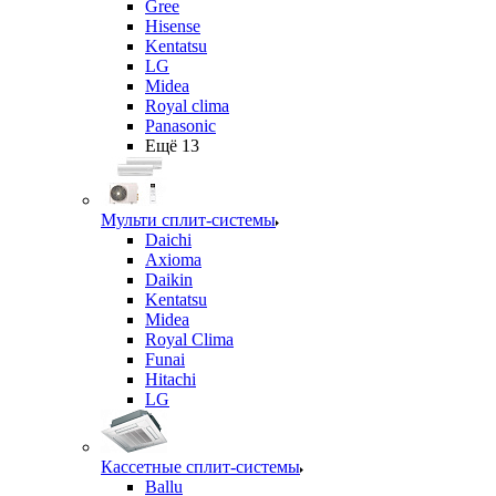
Gree
Hisense
Kentatsu
LG
Midea
Royal clima
Panasonic
Ещё 13
Мульти сплит-системы
Daichi
Axioma
Daikin
Kentatsu
Midea
Royal Clima
Funai
Hitachi
LG
Кассетные сплит-системы
Ballu