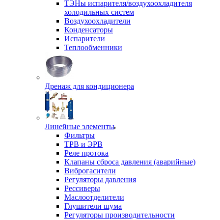
ТЭНы испарителя/воздухоохладителя
холодильных систем
Воздухоохладители
Конденсаторы
Испарители
Теплообменники
Дренаж для кондиционера
Линейные элементы
Фильтры
ТРВ и ЭРВ
Реле протока
Клапаны сброса давления (аварийные)
Виброгасители
Регуляторы давления
Рессиверы
Маслоотделители
Глушители шума
Регуляторы производительности