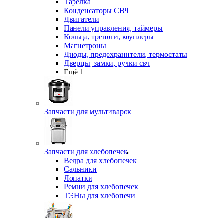
Тарелка
Конденсаторы СВЧ
Двигатели
Панели управления, таймеры
Кольца, треноги, коуплеры
Магнетроны
Диоды, предохранители, термостаты
Дверцы, замки, ручки свч
Ещё 1
Запчасти для мультиварок
Запчасти для хлебопечек
Ведра для хлебопечек
Сальники
Лопатки
Ремни для хлебопечек
ТЭНы для хлебопечи