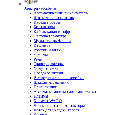
Электрика/Кабель
Автоматический выключатель
Щиты метал и пластик
Кабель-провод
Контакторы
Кабель канал и гофра
Световая арматура
Мультиметры/Клещи
Изолента
Розетки и вилки
Зажимы
Реле
Трансформаторы
Хомут-стяжка
Предохранители
Распределительные коробки
Шкафы управления
Наконечники
Автоматы защиты (мото-автоматы)
Клеммы
Клеммы WAGO
Доп контакты на контакторы
Лоток для укладки кабеля
Кнопки