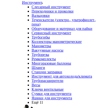
Инструмент
Слесарный инструмент
Переходники и проколки
Вальцовки
Течеискатели (электро., ультрофиолет.,
пена)
Оборудование и материал для пайки
Сервисный инструмент
Трубогибы
Коллекторы манометрические
Манометры
Вакуумные насосы
Труборезы
Ремкомплекты
Многоразовые баллоны
Шланги
Станции заправки
Инструмент для автохолода/климата
Труборасширители
Весы
Ключи вентильные
Сумки для инструмента
Ящики для инструмента
Ещё 11