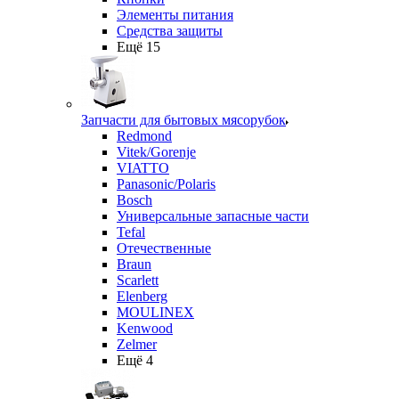
Элементы питания
Средства защиты
Ещё 15
Запчасти для бытовых мясорубок
Redmond
Vitek/Gorenje
VIATTO
Panasonic/Polaris
Bosch
Универсальные запасные части
Tefal
Отечественные
Braun
Scarlett
Elenberg
MOULINEX
Kenwood
Zelmer
Ещё 4