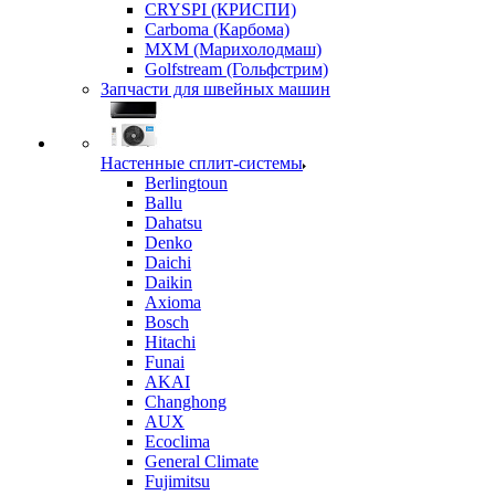
CRYSPI (КРИСПИ)
Carboma (Карбома)
MXM (Марихолодмаш)
Golfstream (Гольфстрим)
Запчасти для швейных машин
Настенные сплит-системы
Berlingtoun
Ballu
Dahatsu
Denko
Daichi
Daikin
Axioma
Bosch
Hitachi
Funai
AKAI
Changhong
AUX
Ecoclima
General Climate
Fujimitsu