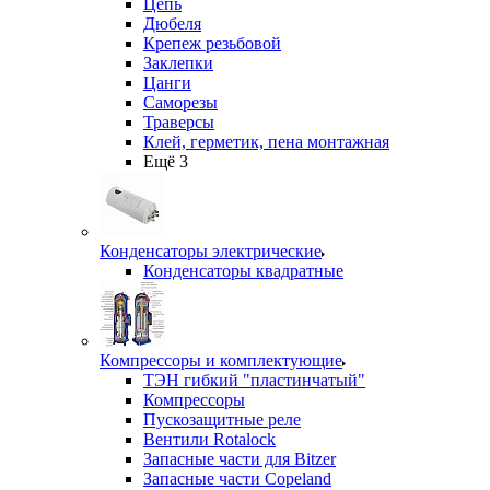
Цепь
Дюбеля
Крепеж резьбовой
Заклепки
Цанги
Саморезы
Траверсы
Клей, герметик, пена монтажная
Ещё 3
Конденсаторы электрические
Конденсаторы квадратные
Компрессоры и комплектующие
ТЭН гибкий "пластинчатый"
Компрессоры
Пускозащитные реле
Вентили Rotalock
Запасные части для Bitzer
Запасные части Copeland