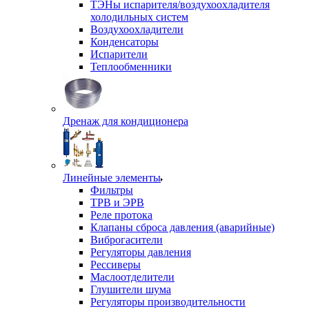
ТЭНы испарителя/воздухоохладителя
холодильных систем
Воздухоохладители
Конденсаторы
Испарители
Теплообменники
Дренаж для кондиционера
Линейные элементы
Фильтры
ТРВ и ЭРВ
Реле протока
Клапаны сброса давления (аварийные)
Виброгасители
Регуляторы давления
Рессиверы
Маслоотделители
Глушители шума
Регуляторы производительности