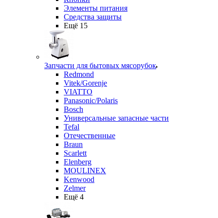
Элементы питания
Средства защиты
Ещё 15
Запчасти для бытовых мясорубок
Redmond
Vitek/Gorenje
VIATTO
Panasonic/Polaris
Bosch
Универсальные запасные части
Tefal
Отечественные
Braun
Scarlett
Elenberg
MOULINEX
Kenwood
Zelmer
Ещё 4