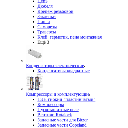
Цепь
Дюбеля
Крепеж резьбовой
Заклепки
Цанги
Саморезы
Траверсы
Клей, герметик, пена монтажная
Ещё 3
Конденсаторы электрические
Конденсаторы квадратные
Компрессоры и комплектующие
ТЭН гибкий "пластинчатый"
Компрессоры
Пускозащитные реле
Вентили Rotalock
Запасные части для Bitzer
Запасные части Copeland