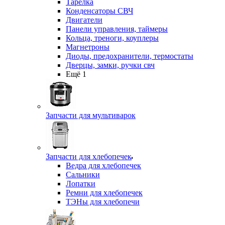
Тарелка
Конденсаторы СВЧ
Двигатели
Панели управления, таймеры
Кольца, треноги, коуплеры
Магнетроны
Диоды, предохранители, термостаты
Дверцы, замки, ручки свч
Ещё 1
Запчасти для мультиварок
Запчасти для хлебопечек
Ведра для хлебопечек
Сальники
Лопатки
Ремни для хлебопечек
ТЭНы для хлебопечи