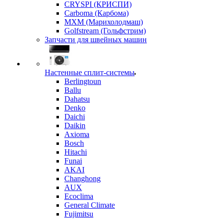
CRYSPI (КРИСПИ)
Carboma (Карбома)
MXM (Марихолодмаш)
Golfstream (Гольфстрим)
Запчасти для швейных машин
Настенные сплит-системы
Berlingtoun
Ballu
Dahatsu
Denko
Daichi
Daikin
Axioma
Bosch
Hitachi
Funai
AKAI
Changhong
AUX
Ecoclima
General Climate
Fujimitsu