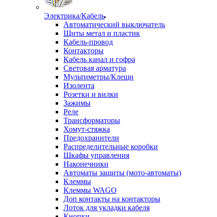
Электрика/Кабель
Автоматический выключатель
Щиты метал и пластик
Кабель-провод
Контакторы
Кабель канал и гофра
Световая арматура
Мультиметры/Клещи
Изолента
Розетки и вилки
Зажимы
Реле
Трансформаторы
Хомут-стяжка
Предохранители
Распределительные коробки
Шкафы управления
Наконечники
Автоматы защиты (мото-автоматы)
Клеммы
Клеммы WAGO
Доп контакты на контакторы
Лоток для укладки кабеля
Кнопки