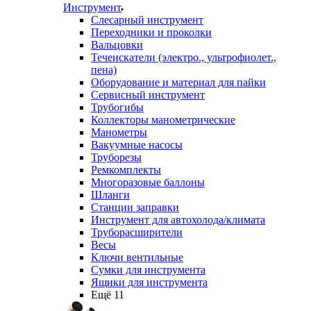
Инструмент
Слесарный инструмент
Переходники и проколки
Вальцовки
Течеискатели (электро., ультрофиолет.,
пена)
Оборудование и материал для пайки
Сервисный инструмент
Трубогибы
Коллекторы манометрические
Манометры
Вакуумные насосы
Труборезы
Ремкомплекты
Многоразовые баллоны
Шланги
Станции заправки
Инструмент для автохолода/климата
Труборасширители
Весы
Ключи вентильные
Сумки для инструмента
Ящики для инструмента
Ещё 11