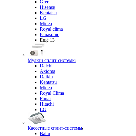
Gree
Hisense
Kentatsu
LG
Midea
Royal clima
Panasonic
Ещё 13
Мульти сплит-системы
Daichi
Axioma
Daikin
Kentatsu
Midea
Royal Clima
Funai
Hitachi
LG
Кассетные сплит-системы
Ballu