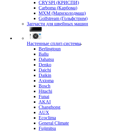
CRYSPI (КРИСПИ)
Carboma (Карбома)
MXM (Марихолодмаш)
Golfstream (Гольфстрим)
Запчасти для швейных машин
Настенные сплит-системы
Berlingtoun
Ballu
Dahatsu
Denko
Daichi
Daikin
Axioma
Bosch
Hitachi
Funai
AKAI
Changhong
AUX
Ecoclima
General Climate
Fujimitsu