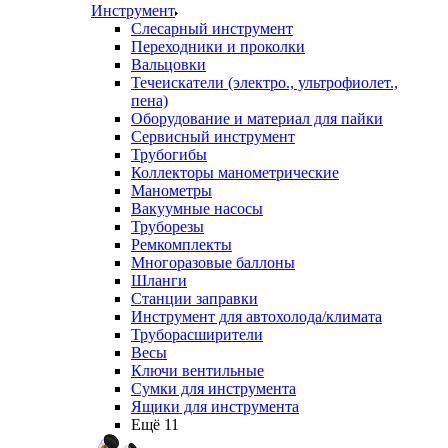
Инструмент
Слесарный инструмент
Переходники и проколки
Вальцовки
Течеискатели (электро., ультрофиолет.,
пена)
Оборудование и материал для пайки
Сервисный инструмент
Трубогибы
Коллекторы манометрические
Манометры
Вакуумные насосы
Труборезы
Ремкомплекты
Многоразовые баллоны
Шланги
Станции заправки
Инструмент для автохолода/климата
Труборасширители
Весы
Ключи вентильные
Сумки для инструмента
Ящики для инструмента
Ещё 11