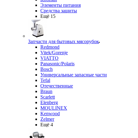
Элементы питания
Средства защиты
Ещё 15
Запчасти для бытовых мясорубок
Redmond
Vitek/Gorenje
VIATTO
Panasonic/Polaris
Bosch
Универсальные запасные части
Tefal
Отечественные
Braun
Scarlett
Elenberg
MOULINEX
Kenwood
Zelmer
Ещё 4