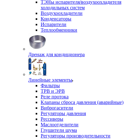
ТЭНы испарителя/воздухоохладителя
холодильных систем
Воздухоохладители
Конденсаторы
Испарители
Теплообменники
Дренаж для кондиционера
Линейные элементы
Фильтры
ТРВ и ЭРВ
Реле протока
Клапаны сброса давления (аварийные)
Виброгасители
Регуляторы давления
Рессиверы
Маслоотделители
Глушители шума
Регуляторы производительности