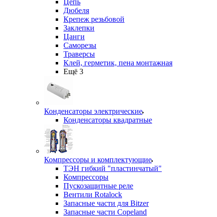
Цепь
Дюбеля
Крепеж резьбовой
Заклепки
Цанги
Саморезы
Траверсы
Клей, герметик, пена монтажная
Ещё 3
Конденсаторы электрические
Конденсаторы квадратные
Компрессоры и комплектующие
ТЭН гибкий "пластинчатый"
Компрессоры
Пускозащитные реле
Вентили Rotalock
Запасные части для Bitzer
Запасные части Copeland