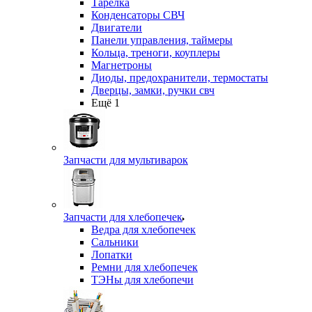
Тарелка
Конденсаторы СВЧ
Двигатели
Панели управления, таймеры
Кольца, треноги, коуплеры
Магнетроны
Диоды, предохранители, термостаты
Дверцы, замки, ручки свч
Ещё 1
Запчасти для мультиварок
Запчасти для хлебопечек
Ведра для хлебопечек
Сальники
Лопатки
Ремни для хлебопечек
ТЭНы для хлебопечи