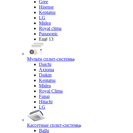
Gree
Hisense
Kentatsu
LG
Midea
Royal clima
Panasonic
Ещё 13
Мульти сплит-системы
Daichi
Axioma
Daikin
Kentatsu
Midea
Royal Clima
Funai
Hitachi
LG
Кассетные сплит-системы
Ballu