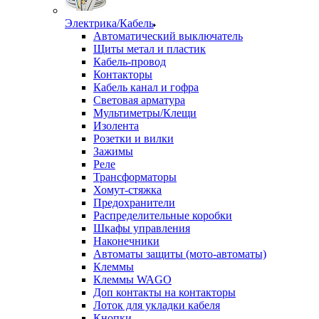
Электрика/Кабель
Автоматический выключатель
Щиты метал и пластик
Кабель-провод
Контакторы
Кабель канал и гофра
Световая арматура
Мультиметры/Клещи
Изолента
Розетки и вилки
Зажимы
Реле
Трансформаторы
Хомут-стяжка
Предохранители
Распределительные коробки
Шкафы управления
Наконечники
Автоматы защиты (мото-автоматы)
Клеммы
Клеммы WAGO
Доп контакты на контакторы
Лоток для укладки кабеля
Кнопки