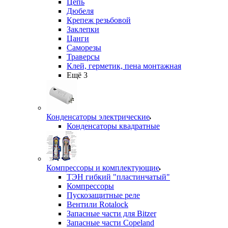
Цепь
Дюбеля
Крепеж резьбовой
Заклепки
Цанги
Саморезы
Траверсы
Клей, герметик, пена монтажная
Ещё 3
Конденсаторы электрические
Конденсаторы квадратные
Компрессоры и комплектующие
ТЭН гибкий "пластинчатый"
Компрессоры
Пускозащитные реле
Вентили Rotalock
Запасные части для Bitzer
Запасные части Copeland