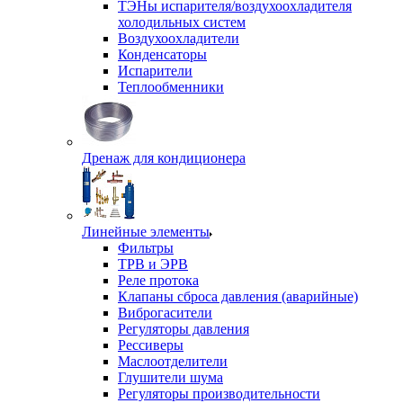
ТЭНы испарителя/воздухоохладителя
холодильных систем
Воздухоохладители
Конденсаторы
Испарители
Теплообменники
Дренаж для кондиционера
Линейные элементы
Фильтры
ТРВ и ЭРВ
Реле протока
Клапаны сброса давления (аварийные)
Виброгасители
Регуляторы давления
Рессиверы
Маслоотделители
Глушители шума
Регуляторы производительности