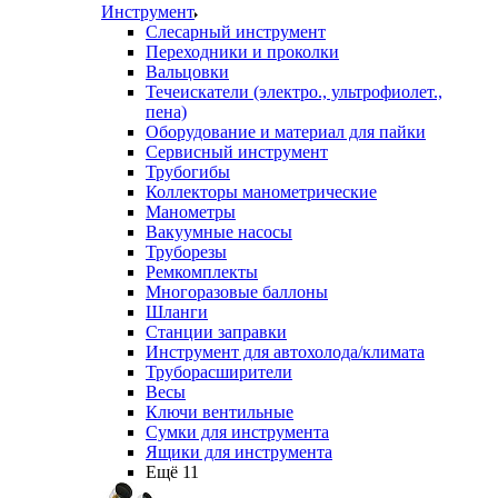
Инструмент
Слесарный инструмент
Переходники и проколки
Вальцовки
Течеискатели (электро., ультрофиолет.,
пена)
Оборудование и материал для пайки
Сервисный инструмент
Трубогибы
Коллекторы манометрические
Манометры
Вакуумные насосы
Труборезы
Ремкомплекты
Многоразовые баллоны
Шланги
Станции заправки
Инструмент для автохолода/климата
Труборасширители
Весы
Ключи вентильные
Сумки для инструмента
Ящики для инструмента
Ещё 11