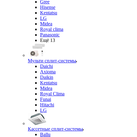
Gree
Hisense
Kentatsu
LG
Midea
Royal clima
Panasonic
Ещё 13
Мульти сплит-системы
Daichi
Axioma
Daikin
Kentatsu
Midea
Royal Clima
Funai
Hitachi
LG
Кассетные сплит-системы
Ballu