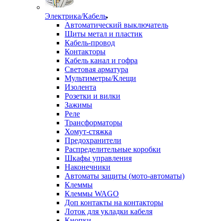
Электрика/Кабель
Автоматический выключатель
Щиты метал и пластик
Кабель-провод
Контакторы
Кабель канал и гофра
Световая арматура
Мультиметры/Клещи
Изолента
Розетки и вилки
Зажимы
Реле
Трансформаторы
Хомут-стяжка
Предохранители
Распределительные коробки
Шкафы управления
Наконечники
Автоматы защиты (мото-автоматы)
Клеммы
Клеммы WAGO
Доп контакты на контакторы
Лоток для укладки кабеля
Кнопки