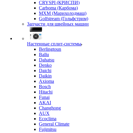
CRYSPI (КРИСПИ)
Carboma (Карбома)
MXM (Марихолодмаш)
Golfstream (Гольфстрим)
Запчасти для швейных машин
Настенные сплит-системы
Berlingtoun
Ballu
Dahatsu
Denko
Daichi
Daikin
Axioma
Bosch
Hitachi
Funai
AKAI
Changhong
AUX
Ecoclima
General Climate
Fujimitsu