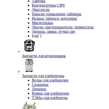
Тарелка
Конденсаторы СВЧ
Двигатели
Панели управления, таймеры
Кольца, треноги, коуплеры
Магнетроны
Диоды, предохранители, термостаты
Дверцы, замки, ручки свч
Ещё 1
Запчасти для мультиварок
Запчасти для хлебопечек
Ведра для хлебопечек
Сальники
Лопатки
Ремни для хлебопечек
ТЭНы для хлебопечи