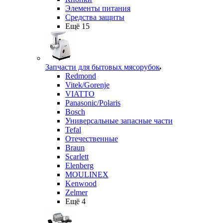
Элементы питания
Средства защиты
Ещё 15
Запчасти для бытовых мясорубок
Redmond
Vitek/Gorenje
VIATTO
Panasonic/Polaris
Bosch
Универсальные запасные части
Tefal
Отечественные
Braun
Scarlett
Elenberg
MOULINEX
Kenwood
Zelmer
Ещё 4