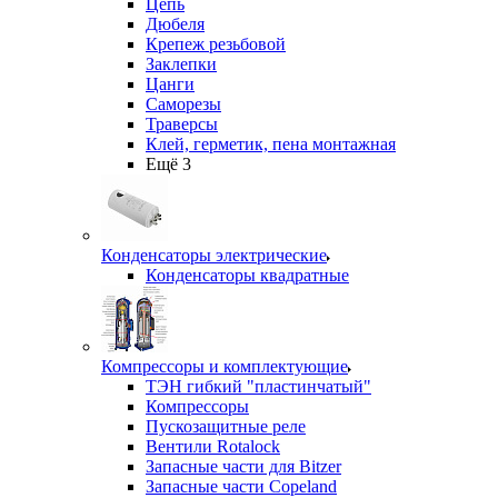
Цепь
Дюбеля
Крепеж резьбовой
Заклепки
Цанги
Саморезы
Траверсы
Клей, герметик, пена монтажная
Ещё 3
Конденсаторы электрические
Конденсаторы квадратные
Компрессоры и комплектующие
ТЭН гибкий "пластинчатый"
Компрессоры
Пускозащитные реле
Вентили Rotalock
Запасные части для Bitzer
Запасные части Copeland