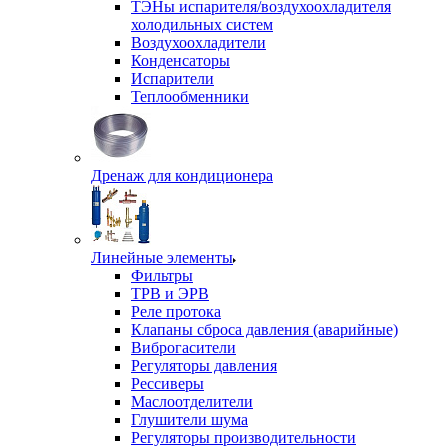
ТЭНы испарителя/воздухоохладителя
холодильных систем
Воздухоохладители
Конденсаторы
Испарители
Теплообменники
Дренаж для кондиционера
Линейные элементы
Фильтры
ТРВ и ЭРВ
Реле протока
Клапаны сброса давления (аварийные)
Виброгасители
Регуляторы давления
Рессиверы
Маслоотделители
Глушители шума
Регуляторы производительности