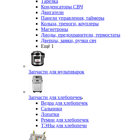
Тарелка
Конденсаторы СВЧ
Двигатели
Панели управления, таймеры
Кольца, треноги, коуплеры
Магнетроны
Диоды, предохранители, термостаты
Дверцы, замки, ручки свч
Ещё 1
Запчасти для мультиварок
Запчасти для хлебопечек
Ведра для хлебопечек
Сальники
Лопатки
Ремни для хлебопечек
ТЭНы для хлебопечи