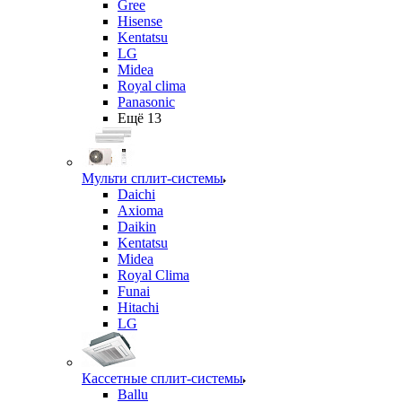
Gree
Hisense
Kentatsu
LG
Midea
Royal clima
Panasonic
Ещё 13
Мульти сплит-системы
Daichi
Axioma
Daikin
Kentatsu
Midea
Royal Clima
Funai
Hitachi
LG
Кассетные сплит-системы
Ballu