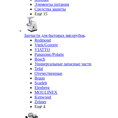
Элементы питания
Средства защиты
Ещё 15
Запчасти для бытовых мясорубок
Redmond
Vitek/Gorenje
VIATTO
Panasonic/Polaris
Bosch
Универсальные запасные части
Tefal
Отечественные
Braun
Scarlett
Elenberg
MOULINEX
Kenwood
Zelmer
Ещё 4