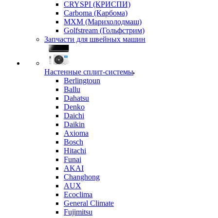
CRYSPI (КРИСПИ)
Carboma (Карбома)
MXM (Марихолодмаш)
Golfstream (Гольфстрим)
Запчасти для швейных машин
Настенные сплит-системы
Berlingtoun
Ballu
Dahatsu
Denko
Daichi
Daikin
Axioma
Bosch
Hitachi
Funai
AKAI
Changhong
AUX
Ecoclima
General Climate
Fujimitsu