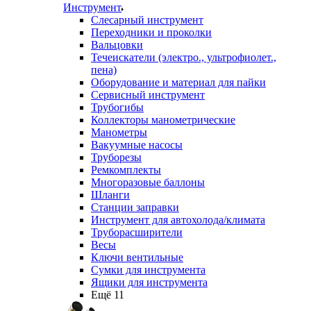
Инструмент
Слесарный инструмент
Переходники и проколки
Вальцовки
Течеискатели (электро., ультрофиолет.,
пена)
Оборудование и материал для пайки
Сервисный инструмент
Трубогибы
Коллекторы манометрические
Манометры
Вакуумные насосы
Труборезы
Ремкомплекты
Многоразовые баллоны
Шланги
Станции заправки
Инструмент для автохолода/климата
Труборасширители
Весы
Ключи вентильные
Сумки для инструмента
Ящики для инструмента
Ещё 11