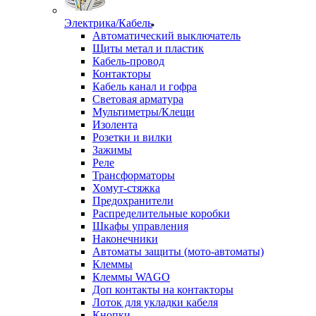
Электрика/Кабель
Автоматический выключатель
Щиты метал и пластик
Кабель-провод
Контакторы
Кабель канал и гофра
Световая арматура
Мультиметры/Клещи
Изолента
Розетки и вилки
Зажимы
Реле
Трансформаторы
Хомут-стяжка
Предохранители
Распределительные коробки
Шкафы управления
Наконечники
Автоматы защиты (мото-автоматы)
Клеммы
Клеммы WAGO
Доп контакты на контакторы
Лоток для укладки кабеля
Кнопки