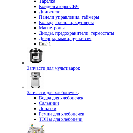
Тарелка
Конденсаторы СВЧ
Двигатели
Панели управления, таймеры
Кольца, треноги, коуплеры
Магнетроны
Диоды, предохранители, термостаты
Дверцы, замки, ручки свч
Ещё 1
Запчасти для мультиварок
Запчасти для хлебопечек
Ведра для хлебопечек
Сальники
Лопатки
Ремни для хлебопечек
ТЭНы для хлебопечи