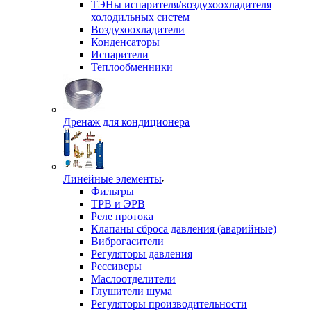
ТЭНы испарителя/воздухоохладителя
холодильных систем
Воздухоохладители
Конденсаторы
Испарители
Теплообменники
Дренаж для кондиционера
Линейные элементы
Фильтры
ТРВ и ЭРВ
Реле протока
Клапаны сброса давления (аварийные)
Виброгасители
Регуляторы давления
Рессиверы
Маслоотделители
Глушители шума
Регуляторы производительности