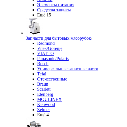
Элементы питания
Средства защиты
Ещё 15
Запчасти для бытовых мясорубок
Redmond
Vitek/Gorenje
VIATTO
Panasonic/Polaris
Bosch
Универсальные запасные части
Tefal
Отечественные
Braun
Scarlett
Elenberg
MOULINEX
Kenwood
Zelmer
Ещё 4