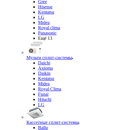
Gree
Hisense
Kentatsu
LG
Midea
Royal clima
Panasonic
Ещё 13
Мульти сплит-системы
Daichi
Axioma
Daikin
Kentatsu
Midea
Royal Clima
Funai
Hitachi
LG
Кассетные сплит-системы
Ballu