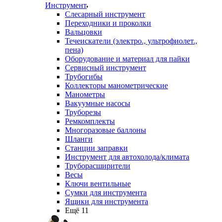
Инструмент
Слесарный инструмент
Переходники и проколки
Вальцовки
Течеискатели (электро., ультрофиолет.,
пена)
Оборудование и материал для пайки
Сервисный инструмент
Трубогибы
Коллекторы манометрические
Манометры
Вакуумные насосы
Труборезы
Ремкомплекты
Многоразовые баллоны
Шланги
Станции заправки
Инструмент для автохолода/климата
Труборасширители
Весы
Ключи вентильные
Сумки для инструмента
Ящики для инструмента
Ещё 11