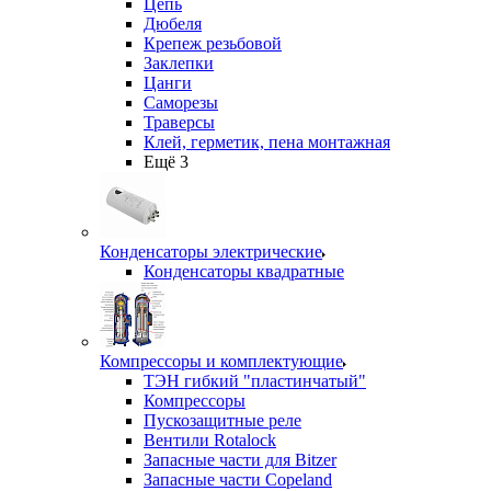
Цепь
Дюбеля
Крепеж резьбовой
Заклепки
Цанги
Саморезы
Траверсы
Клей, герметик, пена монтажная
Ещё 3
Конденсаторы электрические
Конденсаторы квадратные
Компрессоры и комплектующие
ТЭН гибкий "пластинчатый"
Компрессоры
Пускозащитные реле
Вентили Rotalock
Запасные части для Bitzer
Запасные части Copeland