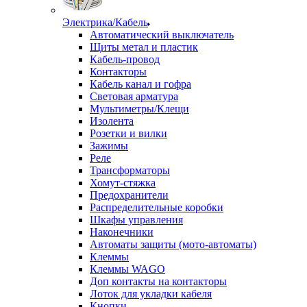
Электрика/Кабель
Автоматический выключатель
Щиты метал и пластик
Кабель-провод
Контакторы
Кабель канал и гофра
Световая арматура
Мультиметры/Клещи
Изолента
Розетки и вилки
Зажимы
Реле
Трансформаторы
Хомут-стяжка
Предохранители
Распределительные коробки
Шкафы управления
Наконечники
Автоматы защиты (мото-автоматы)
Клеммы
Клеммы WAGO
Доп контакты на контакторы
Лоток для укладки кабеля
Кнопки