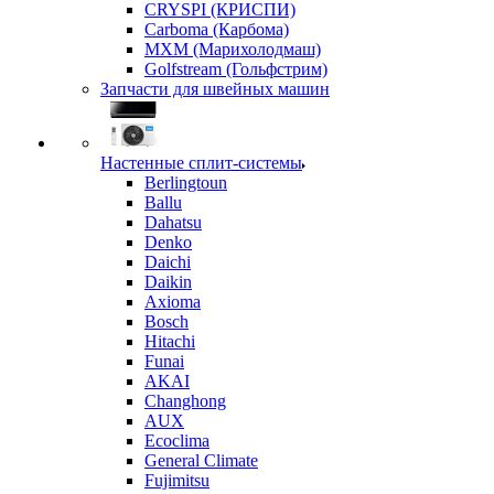
CRYSPI (КРИСПИ)
Carboma (Карбома)
MXM (Марихолодмаш)
Golfstream (Гольфстрим)
Запчасти для швейных машин
Настенные сплит-системы
Berlingtoun
Ballu
Dahatsu
Denko
Daichi
Daikin
Axioma
Bosch
Hitachi
Funai
AKAI
Changhong
AUX
Ecoclima
General Climate
Fujimitsu