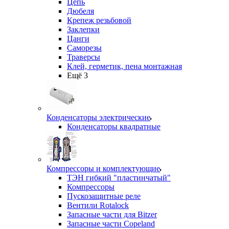
Цепь
Дюбеля
Крепеж резьбовой
Заклепки
Цанги
Саморезы
Траверсы
Клей, герметик, пена монтажная
Ещё 3
Конденсаторы электрические
Конденсаторы квадратные
Компрессоры и комплектующие
ТЭН гибкий "пластинчатый"
Компрессоры
Пускозащитные реле
Вентили Rotalock
Запасные части для Bitzer
Запасные части Copeland