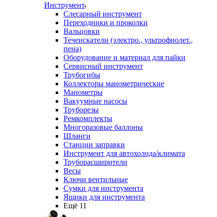
Инструмент
Слесарный инструмент
Переходники и проколки
Вальцовки
Течеискатели (электро., ультрофиолет.,
пена)
Оборудование и материал для пайки
Сервисный инструмент
Трубогибы
Коллекторы манометрические
Манометры
Вакуумные насосы
Труборезы
Ремкомплекты
Многоразовые баллоны
Шланги
Станции заправки
Инструмент для автохолода/климата
Труборасширители
Весы
Ключи вентильные
Сумки для инструмента
Ящики для инструмента
Ещё 11