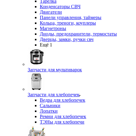
Тарелка
Конденсаторы СВЧ
Двигатели
Панели управления, таймеры
Кольца, треноги, коуплеры
Магнетроны
Диоды, предохранители, термостаты
Дверцы, замки, ручки свч
Ещё 1
Запчасти для мультиварок
Запчасти для хлебопечек
Ведра для хлебопечек
Сальники
Лопатки
Ремни для хлебопечек
ТЭНы для хлебопечи