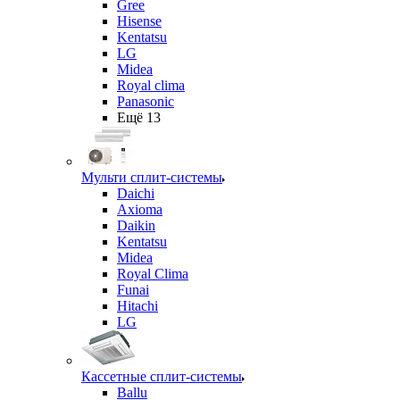
Gree
Hisense
Kentatsu
LG
Midea
Royal clima
Panasonic
Ещё 13
Мульти сплит-системы
Daichi
Axioma
Daikin
Kentatsu
Midea
Royal Clima
Funai
Hitachi
LG
Кассетные сплит-системы
Ballu