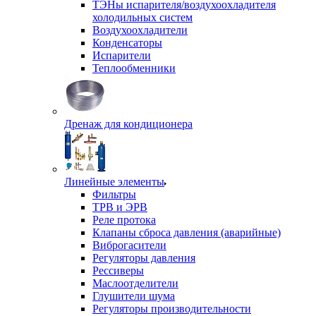
ТЭНы испарителя/воздухоохладителя
холодильных систем
Воздухоохладители
Конденсаторы
Испарители
Теплообменники
Дренаж для кондиционера
Линейные элементы
Фильтры
ТРВ и ЭРВ
Реле протока
Клапаны сброса давления (аварийные)
Виброгасители
Регуляторы давления
Рессиверы
Маслоотделители
Глушители шума
Регуляторы производительности