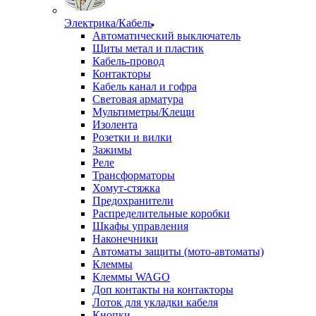
Электрика/Кабель
Автоматический выключатель
Щиты метал и пластик
Кабель-провод
Контакторы
Кабель канал и гофра
Световая арматура
Мультиметры/Клещи
Изолента
Розетки и вилки
Зажимы
Реле
Трансформаторы
Хомут-стяжка
Предохранители
Распределительные коробки
Шкафы управления
Наконечники
Автоматы защиты (мото-автоматы)
Клеммы
Клеммы WAGO
Доп контакты на контакторы
Лоток для укладки кабеля
Кнопки