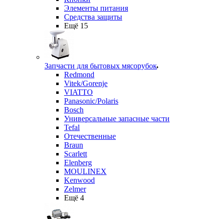
Элементы питания
Средства защиты
Ещё 15
Запчасти для бытовых мясорубок
Redmond
Vitek/Gorenje
VIATTO
Panasonic/Polaris
Bosch
Универсальные запасные части
Tefal
Отечественные
Braun
Scarlett
Elenberg
MOULINEX
Kenwood
Zelmer
Ещё 4