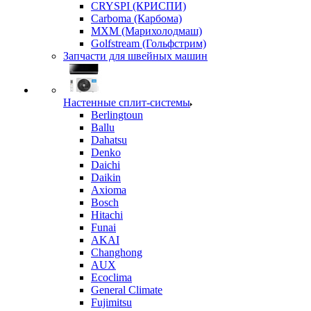
CRYSPI (КРИСПИ)
Carboma (Карбома)
MXM (Марихолодмаш)
Golfstream (Гольфстрим)
Запчасти для швейных машин
Настенные сплит-системы
Berlingtoun
Ballu
Dahatsu
Denko
Daichi
Daikin
Axioma
Bosch
Hitachi
Funai
AKAI
Changhong
AUX
Ecoclima
General Climate
Fujimitsu