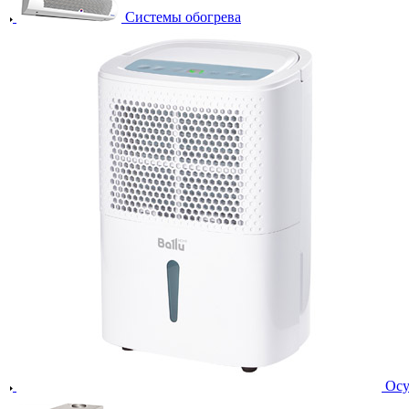
Системы обогрева
Осу