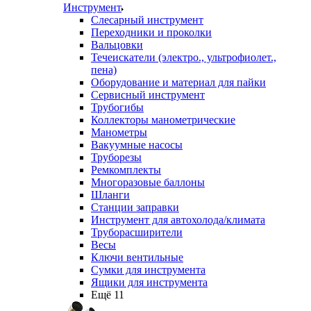
Инструмент
Слесарный инструмент
Переходники и проколки
Вальцовки
Течеискатели (электро., ультрофиолет.,
пена)
Оборудование и материал для пайки
Сервисный инструмент
Трубогибы
Коллекторы манометрические
Манометры
Вакуумные насосы
Труборезы
Ремкомплекты
Многоразовые баллоны
Шланги
Станции заправки
Инструмент для автохолода/климата
Труборасширители
Весы
Ключи вентильные
Сумки для инструмента
Ящики для инструмента
Ещё 11