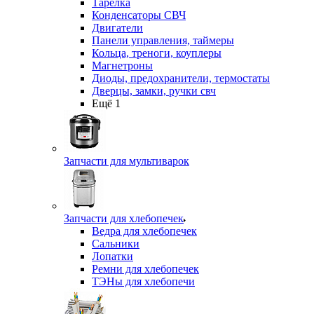
Тарелка
Конденсаторы СВЧ
Двигатели
Панели управления, таймеры
Кольца, треноги, коуплеры
Магнетроны
Диоды, предохранители, термостаты
Дверцы, замки, ручки свч
Ещё 1
Запчасти для мультиварок
Запчасти для хлебопечек
Ведра для хлебопечек
Сальники
Лопатки
Ремни для хлебопечек
ТЭНы для хлебопечи