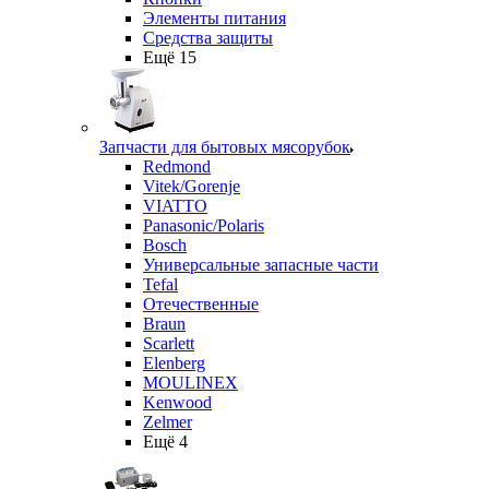
Элементы питания
Средства защиты
Ещё 15
Запчасти для бытовых мясорубок
Redmond
Vitek/Gorenje
VIATTO
Panasonic/Polaris
Bosch
Универсальные запасные части
Tefal
Отечественные
Braun
Scarlett
Elenberg
MOULINEX
Kenwood
Zelmer
Ещё 4