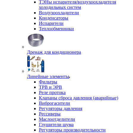
ТЭНы испарителя/воздухоохладителя
холодильных систем
Воздухоохладители
Конденсаторы
Испарители
Теплообменники
Дренаж для кондиционера
Линейные элементы
Фильтры
ТРВ и ЭРВ
Реле протока
Клапаны сброса давления (аварийные)
Виброгасители
Регуляторы давления
Рессиверы
Маслоотделители
Глушители шума
Регуляторы производительности