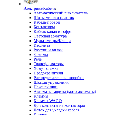
Электрика/Кабель
Автоматический выключатель
Щиты метал и пластик
Кабель-провод
Контакторы
Кабель канал и гофра
Световая арматура
Мультиметры/Клещи
Изолента
Розетки и вилки
Зажимы
Реле
Трансформаторы
Хомут-стяжка
Предохранители
Распределительные коробки
Шкафы управления
Наконечники
Автоматы защиты (мото-автоматы)
Клеммы
Клеммы WAGO
Доп контакты на контакторы
Лоток для укладки кабеля
Кнопки