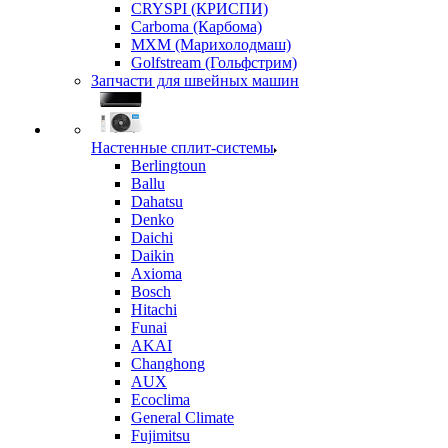
CRYSPI (КРИСПИ)
Carboma (Карбома)
MXM (Марихолодмаш)
Golfstream (Гольфстрим)
Запчасти для швейных машин
Настенные сплит-системы
Berlingtoun
Ballu
Dahatsu
Denko
Daichi
Daikin
Axioma
Bosch
Hitachi
Funai
AKAI
Changhong
AUX
Ecoclima
General Climate
Fujimitsu