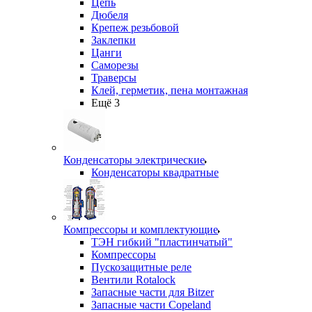
Цепь
Дюбеля
Крепеж резьбовой
Заклепки
Цанги
Саморезы
Траверсы
Клей, герметик, пена монтажная
Ещё 3
Конденсаторы электрические
Конденсаторы квадратные
Компрессоры и комплектующие
ТЭН гибкий "пластинчатый"
Компрессоры
Пускозащитные реле
Вентили Rotalock
Запасные части для Bitzer
Запасные части Copeland