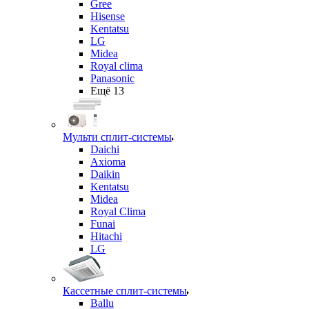
Gree
Hisense
Kentatsu
LG
Midea
Royal clima
Panasonic
Ещё 13
Мульти сплит-системы
Daichi
Axioma
Daikin
Kentatsu
Midea
Royal Clima
Funai
Hitachi
LG
Кассетные сплит-системы
Ballu