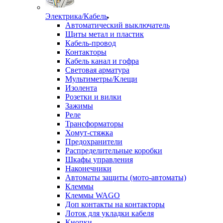
Электрика/Кабель
Автоматический выключатель
Щиты метал и пластик
Кабель-провод
Контакторы
Кабель канал и гофра
Световая арматура
Мультиметры/Клещи
Изолента
Розетки и вилки
Зажимы
Реле
Трансформаторы
Хомут-стяжка
Предохранители
Распределительные коробки
Шкафы управления
Наконечники
Автоматы защиты (мото-автоматы)
Клеммы
Клеммы WAGO
Доп контакты на контакторы
Лоток для укладки кабеля
Кнопки