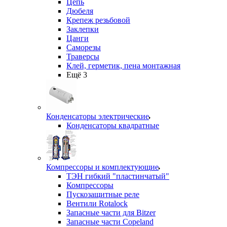
Цепь
Дюбеля
Крепеж резьбовой
Заклепки
Цанги
Саморезы
Траверсы
Клей, герметик, пена монтажная
Ещё 3
Конденсаторы электрические
Конденсаторы квадратные
Компрессоры и комплектующие
ТЭН гибкий "пластинчатый"
Компрессоры
Пускозащитные реле
Вентили Rotalock
Запасные части для Bitzer
Запасные части Copeland