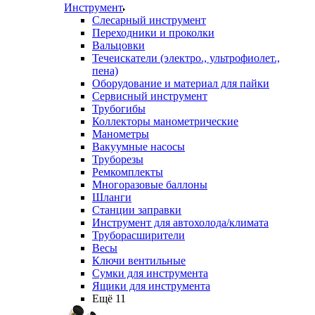
Инструмент
Слесарный инструмент
Переходники и проколки
Вальцовки
Течеискатели (электро., ультрофиолет.,
пена)
Оборудование и материал для пайки
Сервисный инструмент
Трубогибы
Коллекторы манометрические
Манометры
Вакуумные насосы
Труборезы
Ремкомплекты
Многоразовые баллоны
Шланги
Станции заправки
Инструмент для автохолода/климата
Труборасширители
Весы
Ключи вентильные
Сумки для инструмента
Ящики для инструмента
Ещё 11