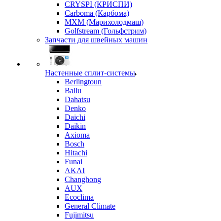
CRYSPI (КРИСПИ)
Carboma (Карбома)
MXM (Марихолодмаш)
Golfstream (Гольфстрим)
Запчасти для швейных машин
Настенные сплит-системы
Berlingtoun
Ballu
Dahatsu
Denko
Daichi
Daikin
Axioma
Bosch
Hitachi
Funai
AKAI
Changhong
AUX
Ecoclima
General Climate
Fujimitsu