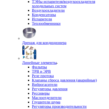
ТЭНы испарителя/воздухоохладителя
холодильных систем
Воздухоохладители
Конденсаторы
Испарители
Теплообменники
Дренаж для кондиционера
Линейные элементы
Фильтры
ТРВ и ЭРВ
Реле протока
Клапаны сброса давления (аварийные)
Виброгасители
Регуляторы давления
Рессиверы
Маслоотделители
Глушители шума
Регуляторы производительности