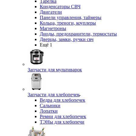
Тарелка
Конденсаторы СВЧ
Двигатели
Панели управления, таймеры
Кольца, треноги, коуплеры
Магнетроны
Диоды, предохранители, термостаты
Дверцы, замки, ручки свч
Ещё 1
Запчасти для мультиварок
Запчасти для хлебопечек
Ведра для хлебопечек
Сальники
Лопатки
Ремни для хлебопечек
ТЭНы для хлебопечи