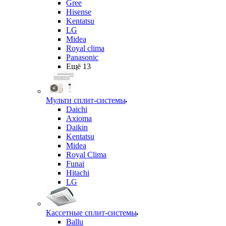
Gree
Hisense
Kentatsu
LG
Midea
Royal clima
Panasonic
Ещё 13
Мульти сплит-системы
Daichi
Axioma
Daikin
Kentatsu
Midea
Royal Clima
Funai
Hitachi
LG
Кассетные сплит-системы
Ballu