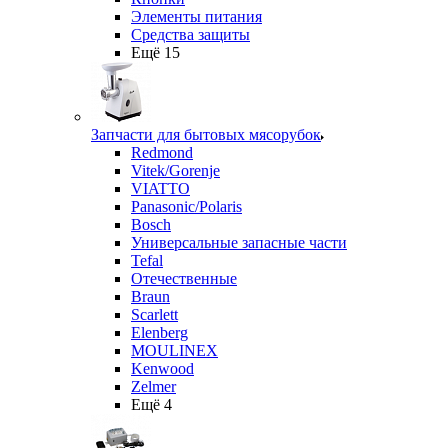
Элементы питания
Средства защиты
Ещё 15
Запчасти для бытовых мясорубок
Redmond
Vitek/Gorenje
VIATTO
Panasonic/Polaris
Bosch
Универсальные запасные части
Tefal
Отечественные
Braun
Scarlett
Elenberg
MOULINEX
Kenwood
Zelmer
Ещё 4