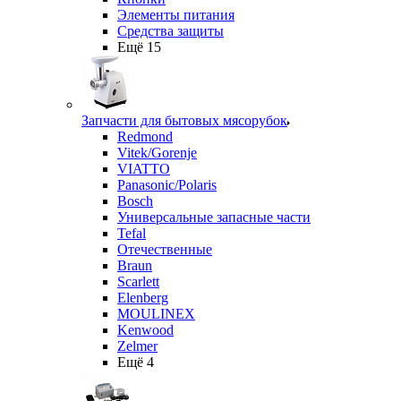
Элементы питания
Средства защиты
Ещё 15
Запчасти для бытовых мясорубок
Redmond
Vitek/Gorenje
VIATTO
Panasonic/Polaris
Bosch
Универсальные запасные части
Tefal
Отечественные
Braun
Scarlett
Elenberg
MOULINEX
Kenwood
Zelmer
Ещё 4