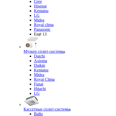
Gree
Hisense
Kentatsu
LG
Midea
Royal clima
Panasonic
Ещё 13
Мульти сплит-системы
Daichi
Axioma
Daikin
Kentatsu
Midea
Royal Clima
Funai
Hitachi
LG
Кассетные сплит-системы
Ballu