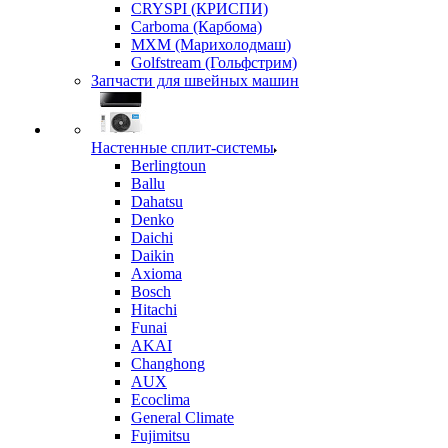
CRYSPI (КРИСПИ)
Carboma (Карбома)
MXM (Марихолодмаш)
Golfstream (Гольфстрим)
Запчасти для швейных машин
Настенные сплит-системы
Berlingtoun
Ballu
Dahatsu
Denko
Daichi
Daikin
Axioma
Bosch
Hitachi
Funai
AKAI
Changhong
AUX
Ecoclima
General Climate
Fujimitsu