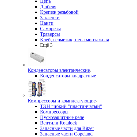
Цепь
Дюбеля
Крепеж резьбовой
Заклепки
Цанги
Саморезы
Траверсы
Клей, герметик, пена монтажная
Ещё 3
Конденсаторы электрические
Конденсаторы квадратные
Компрессоры и комплектующие
ТЭН гибкий "пластинчатый"
Компрессоры
Пускозащитные реле
Вентили Rotalock
Запасные части для Bitzer
Запасные части Copeland