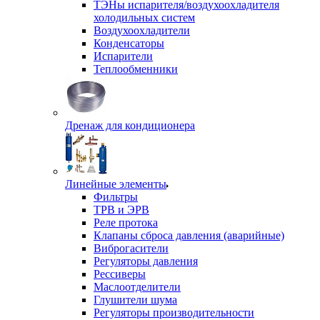
ТЭНы испарителя/воздухоохладителя
холодильных систем
Воздухоохладители
Конденсаторы
Испарители
Теплообменники
Дренаж для кондиционера
Линейные элементы
Фильтры
ТРВ и ЭРВ
Реле протока
Клапаны сброса давления (аварийные)
Виброгасители
Регуляторы давления
Рессиверы
Маслоотделители
Глушители шума
Регуляторы производительности