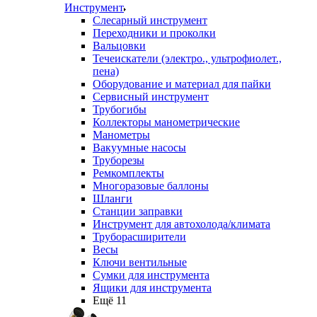
Инструмент
Слесарный инструмент
Переходники и проколки
Вальцовки
Течеискатели (электро., ультрофиолет.,
пена)
Оборудование и материал для пайки
Сервисный инструмент
Трубогибы
Коллекторы манометрические
Манометры
Вакуумные насосы
Труборезы
Ремкомплекты
Многоразовые баллоны
Шланги
Станции заправки
Инструмент для автохолода/климата
Труборасширители
Весы
Ключи вентильные
Сумки для инструмента
Ящики для инструмента
Ещё 11