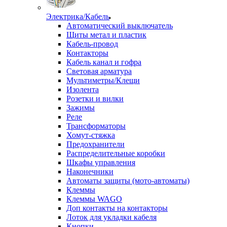
Электрика/Кабель
Автоматический выключатель
Щиты метал и пластик
Кабель-провод
Контакторы
Кабель канал и гофра
Световая арматура
Мультиметры/Клещи
Изолента
Розетки и вилки
Зажимы
Реле
Трансформаторы
Хомут-стяжка
Предохранители
Распределительные коробки
Шкафы управления
Наконечники
Автоматы защиты (мото-автоматы)
Клеммы
Клеммы WAGO
Доп контакты на контакторы
Лоток для укладки кабеля
Кнопки