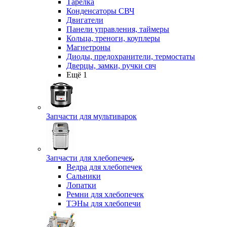
Тарелка
Конденсаторы СВЧ
Двигатели
Панели управления, таймеры
Кольца, треноги, коуплеры
Магнетроны
Диоды, предохранители, термостаты
Дверцы, замки, ручки свч
Ещё 1
Запчасти для мультиварок
Запчасти для хлебопечек
Ведра для хлебопечек
Сальники
Лопатки
Ремни для хлебопечек
ТЭНы для хлебопечи