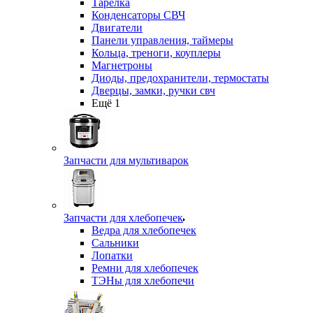
Тарелка
Конденсаторы СВЧ
Двигатели
Панели управления, таймеры
Кольца, треноги, коуплеры
Магнетроны
Диоды, предохранители, термостаты
Дверцы, замки, ручки свч
Ещё 1
Запчасти для мультиварок
Запчасти для хлебопечек
Ведра для хлебопечек
Сальники
Лопатки
Ремни для хлебопечек
ТЭНы для хлебопечи