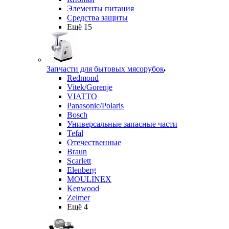
Элементы питания
Средства защиты
Ещё 15
Запчасти для бытовых мясорубок
Redmond
Vitek/Gorenje
VIATTO
Panasonic/Polaris
Bosch
Универсальные запасные части
Tefal
Отечественные
Braun
Scarlett
Elenberg
MOULINEX
Kenwood
Zelmer
Ещё 4