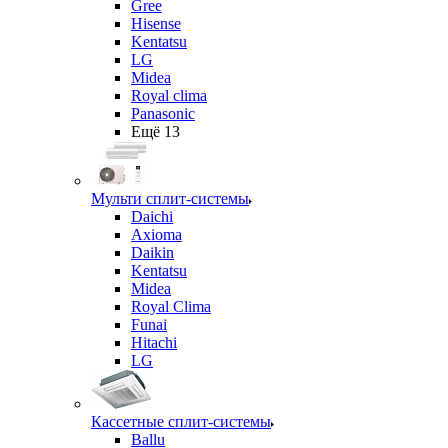
Gree
Hisense
Kentatsu
LG
Midea
Royal clima
Panasonic
Ещё 13
Мульти сплит-системы
Daichi
Axioma
Daikin
Kentatsu
Midea
Royal Clima
Funai
Hitachi
LG
Кассетные сплит-системы
Ballu