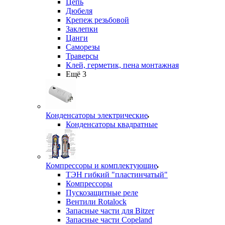
Цепь
Дюбеля
Крепеж резьбовой
Заклепки
Цанги
Саморезы
Траверсы
Клей, герметик, пена монтажная
Ещё 3
Конденсаторы электрические
Конденсаторы квадратные
Компрессоры и комплектующие
ТЭН гибкий "пластинчатый"
Компрессоры
Пускозащитные реле
Вентили Rotalock
Запасные части для Bitzer
Запасные части Copeland