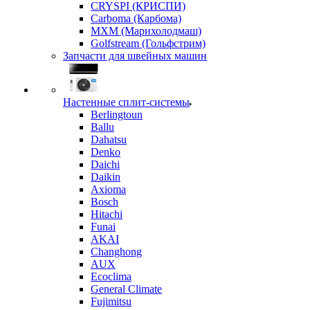
CRYSPI (КРИСПИ)
Carboma (Карбома)
MXM (Марихолодмаш)
Golfstream (Гольфстрим)
Запчасти для швейных машин
Настенные сплит-системы
Berlingtoun
Ballu
Dahatsu
Denko
Daichi
Daikin
Axioma
Bosch
Hitachi
Funai
AKAI
Changhong
AUX
Ecoclima
General Climate
Fujimitsu