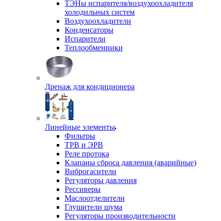
ТЭНы испарителя/воздухоохладителя
холодильных систем
Воздухоохладители
Конденсаторы
Испарители
Теплообменники
Дренаж для кондиционера
Линейные элементы
Фильтры
ТРВ и ЭРВ
Реле протока
Клапаны сброса давления (аварийные)
Виброгасители
Регуляторы давления
Рессиверы
Маслоотделители
Глушители шума
Регуляторы производительности