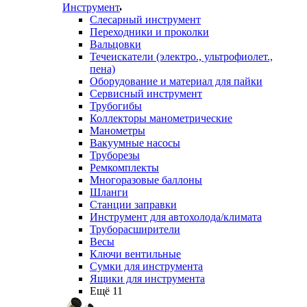
Инструмент
Слесарный инструмент
Переходники и проколки
Вальцовки
Течеискатели (электро., ультрофиолет.,
пена)
Оборудование и материал для пайки
Сервисный инструмент
Трубогибы
Коллекторы манометрические
Манометры
Вакуумные насосы
Труборезы
Ремкомплекты
Многоразовые баллоны
Шланги
Станции заправки
Инструмент для автохолода/климата
Труборасширители
Весы
Ключи вентильные
Сумки для инструмента
Ящики для инструмента
Ещё 11