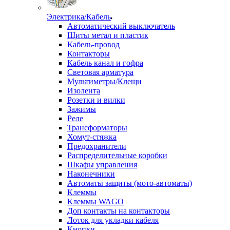
Электрика/Кабель
Автоматический выключатель
Щиты метал и пластик
Кабель-провод
Контакторы
Кабель канал и гофра
Световая арматура
Мультиметры/Клещи
Изолента
Розетки и вилки
Зажимы
Реле
Трансформаторы
Хомут-стяжка
Предохранители
Распределительные коробки
Шкафы управления
Наконечники
Автоматы защиты (мото-автоматы)
Клеммы
Клеммы WAGO
Доп контакты на контакторы
Лоток для укладки кабеля
Кнопки