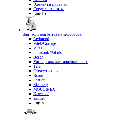
Элементы питания
Средства защиты
Ещё 15
Запчасти для бытовых мясорубок
Redmond
Vitek/Gorenje
VIATTO
Panasonic/Polaris
Bosch
Универсальные запасные части
Tefal
Отечественные
Braun
Scarlett
Elenberg
MOULINEX
Kenwood
Zelmer
Ещё 4