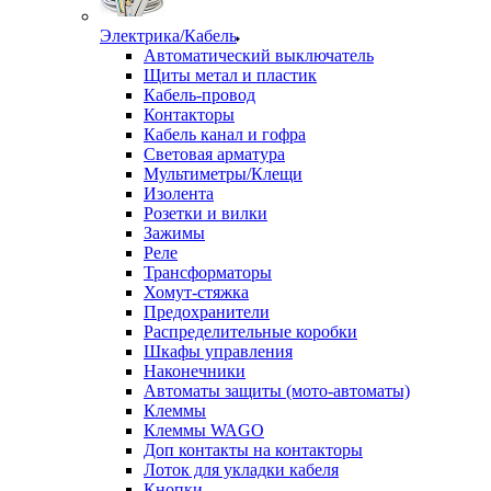
Электрика/Кабель
Автоматический выключатель
Щиты метал и пластик
Кабель-провод
Контакторы
Кабель канал и гофра
Световая арматура
Мультиметры/Клещи
Изолента
Розетки и вилки
Зажимы
Реле
Трансформаторы
Хомут-стяжка
Предохранители
Распределительные коробки
Шкафы управления
Наконечники
Автоматы защиты (мото-автоматы)
Клеммы
Клеммы WAGO
Доп контакты на контакторы
Лоток для укладки кабеля
Кнопки