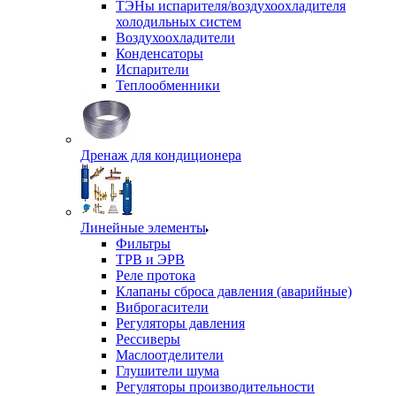
ТЭНы испарителя/воздухоохладителя
холодильных систем
Воздухоохладители
Конденсаторы
Испарители
Теплообменники
Дренаж для кондиционера
Линейные элементы
Фильтры
ТРВ и ЭРВ
Реле протока
Клапаны сброса давления (аварийные)
Виброгасители
Регуляторы давления
Рессиверы
Маслоотделители
Глушители шума
Регуляторы производительности