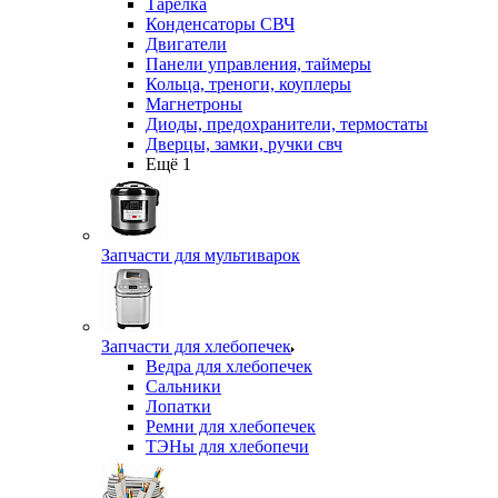
Тарелка
Конденсаторы СВЧ
Двигатели
Панели управления, таймеры
Кольца, треноги, коуплеры
Магнетроны
Диоды, предохранители, термостаты
Дверцы, замки, ручки свч
Ещё 1
Запчасти для мультиварок
Запчасти для хлебопечек
Ведра для хлебопечек
Сальники
Лопатки
Ремни для хлебопечек
ТЭНы для хлебопечи