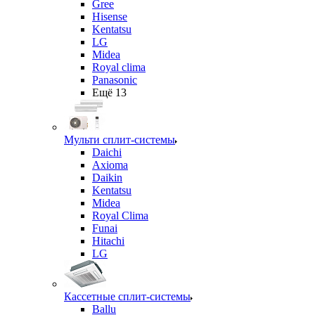
Gree
Hisense
Kentatsu
LG
Midea
Royal clima
Panasonic
Ещё 13
Мульти сплит-системы
Daichi
Axioma
Daikin
Kentatsu
Midea
Royal Clima
Funai
Hitachi
LG
Кассетные сплит-системы
Ballu