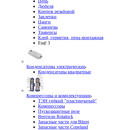
Цепь
Дюбеля
Крепеж резьбовой
Заклепки
Цанги
Саморезы
Траверсы
Клей, герметик, пена монтажная
Ещё 3
Конденсаторы электрические
Конденсаторы квадратные
Компрессоры и комплектующие
ТЭН гибкий "пластинчатый"
Компрессоры
Пускозащитные реле
Вентили Rotalock
Запасные части для Bitzer
Запасные части Copeland