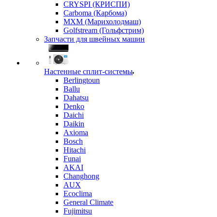
CRYSPI (КРИСПИ)
Carboma (Карбома)
MXM (Марихолодмаш)
Golfstream (Гольфстрим)
Запчасти для швейных машин
Настенные сплит-системы
Berlingtoun
Ballu
Dahatsu
Denko
Daichi
Daikin
Axioma
Bosch
Hitachi
Funai
AKAI
Changhong
AUX
Ecoclima
General Climate
Fujimitsu