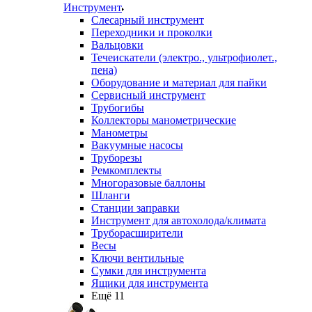
Инструмент
Слесарный инструмент
Переходники и проколки
Вальцовки
Течеискатели (электро., ультрофиолет.,
пена)
Оборудование и материал для пайки
Сервисный инструмент
Трубогибы
Коллекторы манометрические
Манометры
Вакуумные насосы
Труборезы
Ремкомплекты
Многоразовые баллоны
Шланги
Станции заправки
Инструмент для автохолода/климата
Труборасширители
Весы
Ключи вентильные
Сумки для инструмента
Ящики для инструмента
Ещё 11