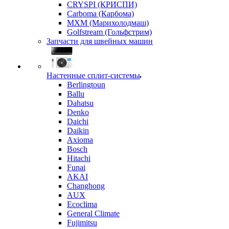
CRYSPI (КРИСПИ)
Carboma (Карбома)
MXM (Марихолодмаш)
Golfstream (Гольфстрим)
Запчасти для швейных машин
Настенные сплит-системы
Berlingtoun
Ballu
Dahatsu
Denko
Daichi
Daikin
Axioma
Bosch
Hitachi
Funai
AKAI
Changhong
AUX
Ecoclima
General Climate
Fujimitsu