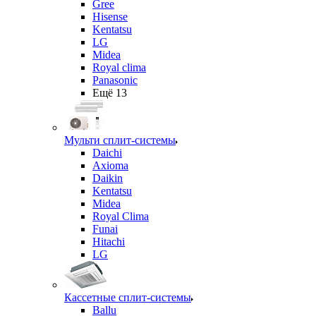
Gree
Hisense
Kentatsu
LG
Midea
Royal clima
Panasonic
Ещё 13
Мульти сплит-системы
Daichi
Axioma
Daikin
Kentatsu
Midea
Royal Clima
Funai
Hitachi
LG
Кассетные сплит-системы
Ballu