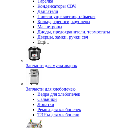
Тарелка
Конденсаторы СВЧ
Двигатели
Панели управления, таймеры
Кольца, треноги, коуплеры
Магнетроны
Диоды, предохранители, термостаты
Дверцы, замки, ручки свч
Ещё 1
Запчасти для мультиварок
Запчасти для хлебопечек
Ведра для хлебопечек
Сальники
Лопатки
Ремни для хлебопечек
ТЭНы для хлебопечи