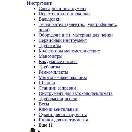
Инструмент
Слесарный инструмент
Переходники и проколки
Вальцовки
Течеискатели (электро., ультрофиолет.,
пена)
Оборудование и материал для пайки
Сервисный инструмент
Трубогибы
Коллекторы манометрические
Манометры
Вакуумные насосы
Труборезы
Ремкомплекты
Многоразовые баллоны
Шланги
Станции заправки
Инструмент для автохолода/климата
Труборасширители
Весы
Ключи вентильные
Сумки для инструмента
Ящики для инструмента
Ещё 11