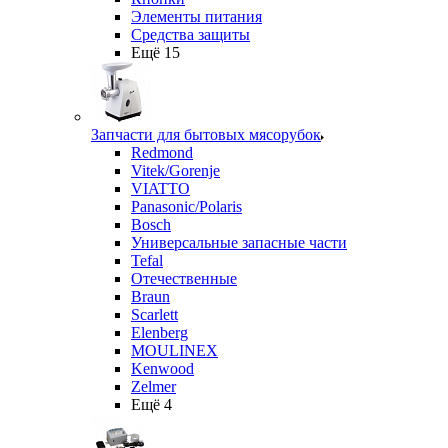
Элементы питания
Средства защиты
Ещё 15
Запчасти для бытовых мясорубок
Redmond
Vitek/Gorenje
VIATTO
Panasonic/Polaris
Bosch
Универсальные запасные части
Tefal
Отечественные
Braun
Scarlett
Elenberg
MOULINEX
Kenwood
Zelmer
Ещё 4