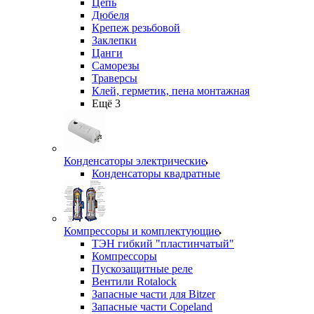
Цепь
Дюбеля
Крепеж резьбовой
Заклепки
Цанги
Саморезы
Траверсы
Клей, герметик, пена монтажная
Ещё 3
Конденсаторы электрические
Конденсаторы квадратные
Компрессоры и комплектующие
ТЭН гибкий "пластинчатый"
Компрессоры
Пускозащитные реле
Вентили Rotalock
Запасные части для Bitzer
Запасные части Copeland