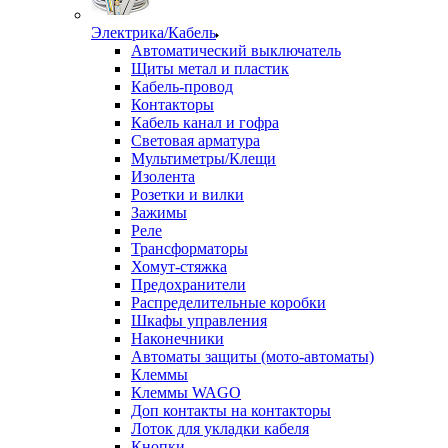
Электрика/Кабель
Автоматический выключатель
Щиты метал и пластик
Кабель-провод
Контакторы
Кабель канал и гофра
Световая арматура
Мультиметры/Клещи
Изолента
Розетки и вилки
Зажимы
Реле
Трансформаторы
Хомут-стяжка
Предохранители
Распределительные коробки
Шкафы управления
Наконечники
Автоматы защиты (мото-автоматы)
Клеммы
Клеммы WAGO
Доп контакты на контакторы
Лоток для укладки кабеля
Кнопки