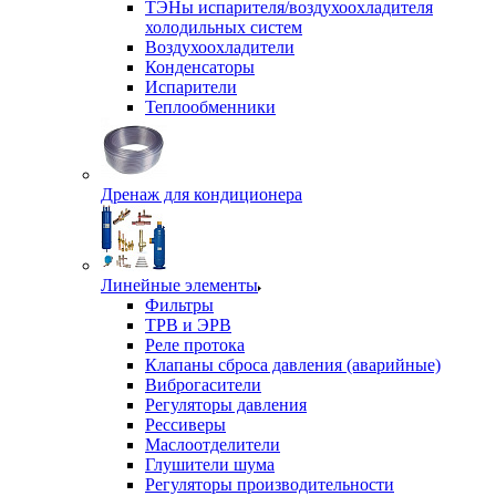
ТЭНы испарителя/воздухоохладителя
холодильных систем
Воздухоохладители
Конденсаторы
Испарители
Теплообменники
Дренаж для кондиционера
Линейные элементы
Фильтры
ТРВ и ЭРВ
Реле протока
Клапаны сброса давления (аварийные)
Виброгасители
Регуляторы давления
Рессиверы
Маслоотделители
Глушители шума
Регуляторы производительности