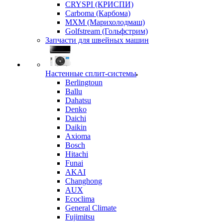
CRYSPI (КРИСПИ)
Carboma (Карбома)
MXM (Марихолодмаш)
Golfstream (Гольфстрим)
Запчасти для швейных машин
Настенные сплит-системы
Berlingtoun
Ballu
Dahatsu
Denko
Daichi
Daikin
Axioma
Bosch
Hitachi
Funai
AKAI
Changhong
AUX
Ecoclima
General Climate
Fujimitsu