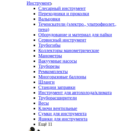
Инструмент
Слесарный инструмент
Переходники и проколки
Вальцовки
Течеискатели (электро., ультрофиолет.,
пена)
Оборудование и материал для пайки
Сервисный инструмент
Трубогибы
Коллекторы манометрические
Манометры
Вакуумные насосы
Труборезы
Ремкомплекты
Многоразовые баллоны
Шланги
Станции заправки
Инструмент для автохолода/климата
Труборасширители
Весы
Ключи вентильные
Сумки для инструмента
Ящики для инструмента
Ещё 11