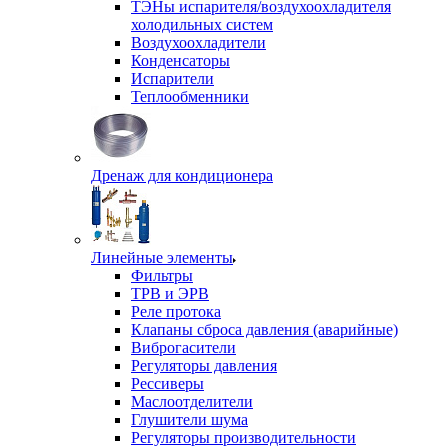
ТЭНы испарителя/воздухоохладителя
холодильных систем
Воздухоохладители
Конденсаторы
Испарители
Теплообменники
Дренаж для кондиционера
Линейные элементы
Фильтры
ТРВ и ЭРВ
Реле протока
Клапаны сброса давления (аварийные)
Виброгасители
Регуляторы давления
Рессиверы
Маслоотделители
Глушители шума
Регуляторы производительности