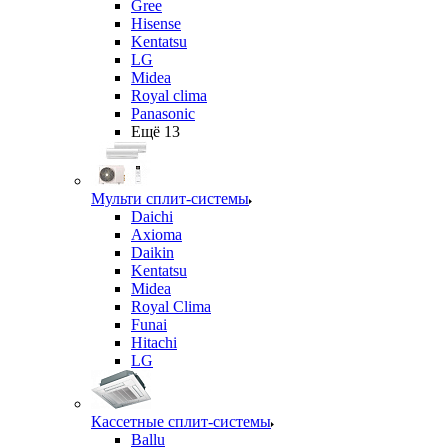
Gree
Hisense
Kentatsu
LG
Midea
Royal clima
Panasonic
Ещё 13
Мульти сплит-системы
Daichi
Axioma
Daikin
Kentatsu
Midea
Royal Clima
Funai
Hitachi
LG
Кассетные сплит-системы
Ballu