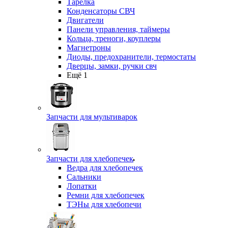
Тарелка
Конденсаторы СВЧ
Двигатели
Панели управления, таймеры
Кольца, треноги, коуплеры
Магнетроны
Диоды, предохранители, термостаты
Дверцы, замки, ручки свч
Ещё 1
Запчасти для мультиварок
Запчасти для хлебопечек
Ведра для хлебопечек
Сальники
Лопатки
Ремни для хлебопечек
ТЭНы для хлебопечи