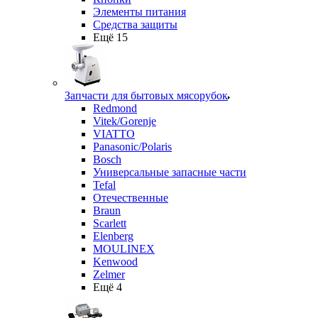
Элементы питания
Средства защиты
Ещё 15
Запчасти для бытовых мясорубок
Redmond
Vitek/Gorenje
VIATTO
Panasonic/Polaris
Bosch
Универсальные запасные части
Tefal
Отечественные
Braun
Scarlett
Elenberg
MOULINEX
Kenwood
Zelmer
Ещё 4