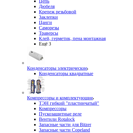
Цепь
Дюбеля
Крепеж резьбовой
Заклепки
Цанги
Саморезы
Траверсы
Клей, герметик, пена монтажная
Ещё 3
Конденсаторы электрические
Конденсаторы квадратные
Компрессоры и комплектующие
ТЭН гибкий "пластинчатый"
Компрессоры
Пускозащитные реле
Вентили Rotalock
Запасные части для Bitzer
Запасные части Copeland