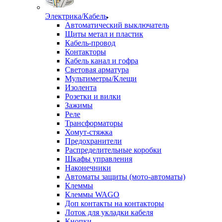
Электрика/Кабель
Автоматический выключатель
Щиты метал и пластик
Кабель-провод
Контакторы
Кабель канал и гофра
Световая арматура
Мультиметры/Клещи
Изолента
Розетки и вилки
Зажимы
Реле
Трансформаторы
Хомут-стяжка
Предохранители
Распределительные коробки
Шкафы управления
Наконечники
Автоматы защиты (мото-автоматы)
Клеммы
Клеммы WAGO
Доп контакты на контакторы
Лоток для укладки кабеля
Кнопки