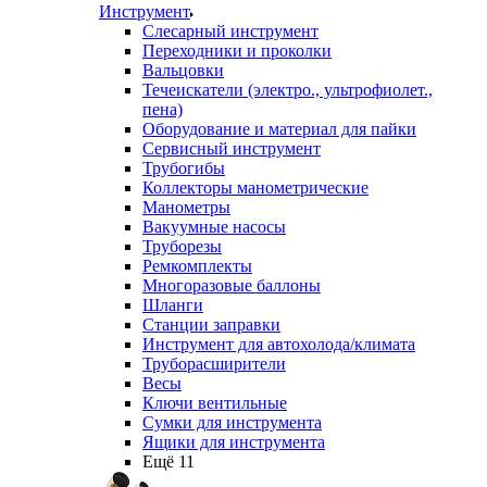
Инструмент
Слесарный инструмент
Переходники и проколки
Вальцовки
Течеискатели (электро., ультрофиолет.,
пена)
Оборудование и материал для пайки
Сервисный инструмент
Трубогибы
Коллекторы манометрические
Манометры
Вакуумные насосы
Труборезы
Ремкомплекты
Многоразовые баллоны
Шланги
Станции заправки
Инструмент для автохолода/климата
Труборасширители
Весы
Ключи вентильные
Сумки для инструмента
Ящики для инструмента
Ещё 11