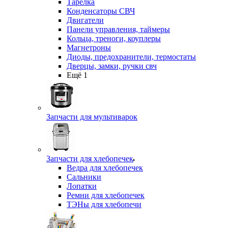
Тарелка
Конденсаторы СВЧ
Двигатели
Панели управления, таймеры
Кольца, треноги, коуплеры
Магнетроны
Диоды, предохранители, термостаты
Дверцы, замки, ручки свч
Ещё 1
Запчасти для мультиварок
Запчасти для хлебопечек
Ведра для хлебопечек
Сальники
Лопатки
Ремни для хлебопечек
ТЭНы для хлебопечи