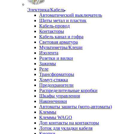
Электрика/Кабель
Автоматический выключатель
Щиты метал и пластик
Кабель-провод
Контакторы
Кабель канал и гофра
Световая арматура
Мультиметры/Клещи
Изолента
Розетки и вилки
Зажимы
Реле
Трансформаторы
Хомут-стяжка
Предохранители
Распределительные коробки
Шкафы управления
Наконечники
Автоматы защиты (мото-автоматы)
Клеммы
Клеммы WAGO
Доп контакты на контакторы
Лоток для укладки кабеля
Кнопки