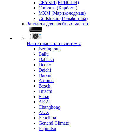
CRYSPI (КРИСПИ)
Carboma (Карбома)
MXM (Марихолодмаш)
Golfstream (Гольфстрим)
Запчасти для швейных машин
Настенные сплит-системы
Berlingtoun
Ballu
Dahatsu
Denko
Daichi
Daikin
Axioma
Bosch
Hitachi
Funai
AKAI
Changhong
AUX
Ecoclima
General Climate
Fujimitsu