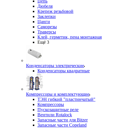
Цепь
Дюбеля
Крепеж резьбовой
Заклепки
Цанги
Саморезы
Траверсы
Клей, герметик, пена монтажная
Ещё 3
Конденсаторы электрические
Конденсаторы квадратные
Компрессоры и комплектующие
ТЭН гибкий "пластинчатый"
Компрессоры
Пускозащитные реле
Вентили Rotalock
Запасные части для Bitzer
Запасные части Copeland