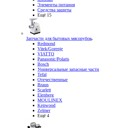
Элементы питания
Средства защиты
Ещё 15
Запчасти для бытовых мясорубок
Redmond
Vitek/Gorenje
VIATTO
Panasonic/Polaris
Bosch
Универсальные запасные части
Tefal
Отечественные
Braun
Scarlett
Elenberg
MOULINEX
Kenwood
Zelmer
Ещё 4