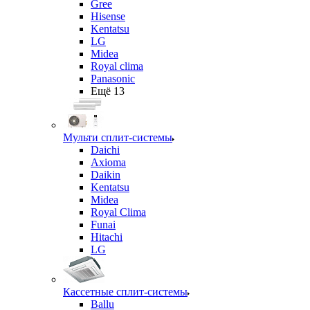
Gree
Hisense
Kentatsu
LG
Midea
Royal clima
Panasonic
Ещё 13
Мульти сплит-системы
Daichi
Axioma
Daikin
Kentatsu
Midea
Royal Clima
Funai
Hitachi
LG
Кассетные сплит-системы
Ballu