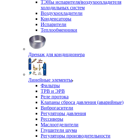
ТЭНы испарителя/воздухоохладителя
холодильных систем
Воздухоохладители
Конденсаторы
Испарители
Теплообменники
Дренаж для кондиционера
Линейные элементы
Фильтры
ТРВ и ЭРВ
Реле протока
Клапаны сброса давления (аварийные)
Виброгасители
Регуляторы давления
Рессиверы
Маслоотделители
Глушители шума
Регуляторы производительности