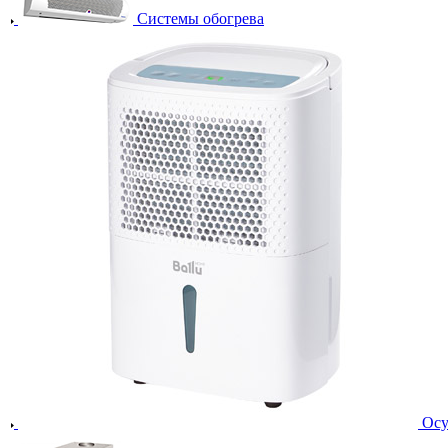
Системы обогрева
Осу