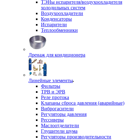
ТЭНы испарителя/воздухоохладителя
холодильных систем
Воздухоохладители
Конденсаторы
Испарители
Теплообменники
Дренаж для кондиционера
Линейные элементы
Фильтры
ТРВ и ЭРВ
Реле протока
Клапаны сброса давления (аварийные)
Виброгасители
Регуляторы давления
Рессиверы
Маслоотделители
Глушители шума
Регуляторы производительности