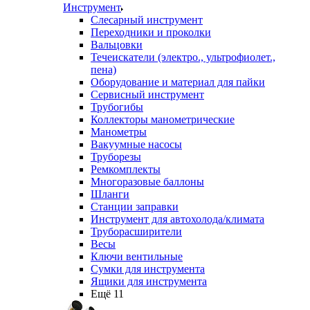
Инструмент
Слесарный инструмент
Переходники и проколки
Вальцовки
Течеискатели (электро., ультрофиолет.,
пена)
Оборудование и материал для пайки
Сервисный инструмент
Трубогибы
Коллекторы манометрические
Манометры
Вакуумные насосы
Труборезы
Ремкомплекты
Многоразовые баллоны
Шланги
Станции заправки
Инструмент для автохолода/климата
Труборасширители
Весы
Ключи вентильные
Сумки для инструмента
Ящики для инструмента
Ещё 11