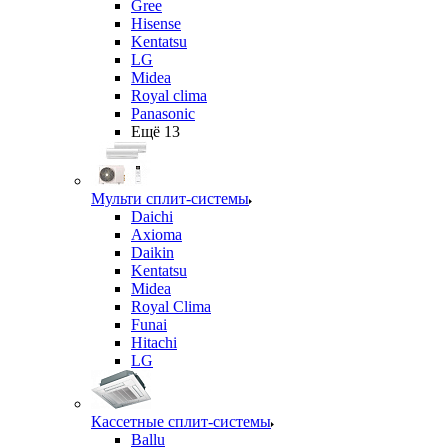
Gree
Hisense
Kentatsu
LG
Midea
Royal clima
Panasonic
Ещё 13
Мульти сплит-системы
Daichi
Axioma
Daikin
Kentatsu
Midea
Royal Clima
Funai
Hitachi
LG
Кассетные сплит-системы
Ballu