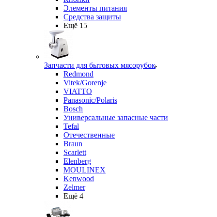
Элементы питания
Средства защиты
Ещё 15
Запчасти для бытовых мясорубок
Redmond
Vitek/Gorenje
VIATTO
Panasonic/Polaris
Bosch
Универсальные запасные части
Tefal
Отечественные
Braun
Scarlett
Elenberg
MOULINEX
Kenwood
Zelmer
Ещё 4