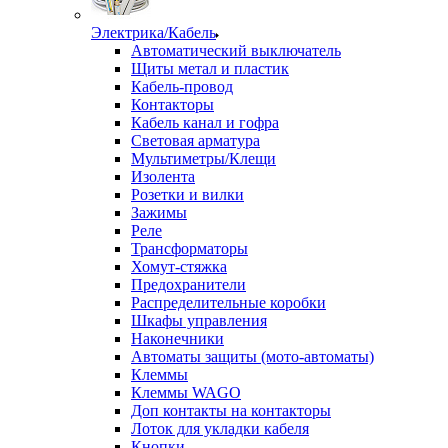
Электрика/Кабель
Автоматический выключатель
Щиты метал и пластик
Кабель-провод
Контакторы
Кабель канал и гофра
Световая арматура
Мультиметры/Клещи
Изолента
Розетки и вилки
Зажимы
Реле
Трансформаторы
Хомут-стяжка
Предохранители
Распределительные коробки
Шкафы управления
Наконечники
Автоматы защиты (мото-автоматы)
Клеммы
Клеммы WAGO
Доп контакты на контакторы
Лоток для укладки кабеля
Кнопки