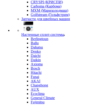
CRYSPI (КРИСПИ)
Carboma (Карбома)
MXM (Марихолодмаш)
Golfstream (Гольфстрим)
Запчасти для швейных машин
Настенные сплит-системы
Berlingtoun
Ballu
Dahatsu
Denko
Daichi
Daikin
Axioma
Bosch
Hitachi
Funai
AKAI
Changhong
AUX
Ecoclima
General Climate
Fujimitsu