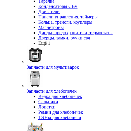
Тарелка
Конденсаторы СВЧ
Двигатели
Панели управления, таймеры
Кольца, треноги, коуплеры
Магнетроны
Диоды, предохранители, термостаты
Дверцы, замки, ручки свч
Ещё 1
Запчасти для мультиварок
Запчасти для хлебопечек
Ведра для хлебопечек
Сальники
Лопатки
Ремни для хлебопечек
ТЭНы для хлебопечи