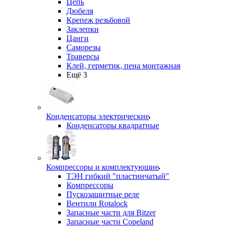
Цепь
Дюбеля
Крепеж резьбовой
Заклепки
Цанги
Саморезы
Траверсы
Клей, герметик, пена монтажная
Ещё 3
Конденсаторы электрические
Конденсаторы квадратные
Компрессоры и комплектующие
ТЭН гибкий "пластинчатый"
Компрессоры
Пускозащитные реле
Вентили Rotalock
Запасные части для Bitzer
Запасные части Copeland