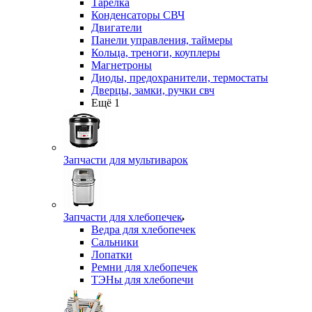
Тарелка
Конденсаторы СВЧ
Двигатели
Панели управления, таймеры
Кольца, треноги, коуплеры
Магнетроны
Диоды, предохранители, термостаты
Дверцы, замки, ручки свч
Ещё 1
Запчасти для мультиварок
Запчасти для хлебопечек
Ведра для хлебопечек
Сальники
Лопатки
Ремни для хлебопечек
ТЭНы для хлебопечи