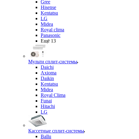
Gree
Hisense
Kentatsu
LG
Midea
Royal clima
Panasonic
Ещё 13
Мульти сплит-системы
Daichi
Axioma
Daikin
Kentatsu
Midea
Royal Clima
Funai
Hitachi
LG
Кассетные сплит-системы
Ballu