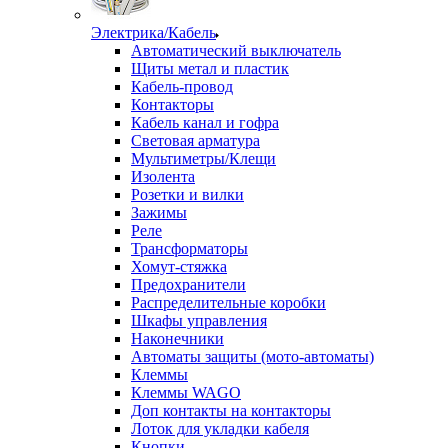
Электрика/Кабель
Автоматический выключатель
Щиты метал и пластик
Кабель-провод
Контакторы
Кабель канал и гофра
Световая арматура
Мультиметры/Клещи
Изолента
Розетки и вилки
Зажимы
Реле
Трансформаторы
Хомут-стяжка
Предохранители
Распределительные коробки
Шкафы управления
Наконечники
Автоматы защиты (мото-автоматы)
Клеммы
Клеммы WAGO
Доп контакты на контакторы
Лоток для укладки кабеля
Кнопки