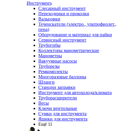
Инструмент
Слесарный инструмент
Переходники и проколки
Вальцовки
Течеискатели (электро., ультрофиолет.,
пена)
Оборудование и материал для пайки
Сервисный инструмент
Трубогибы
Коллекторы манометрические
Манометры
Вакуумные насосы
Труборезы
Ремкомплекты
Многоразовые баллоны
Шланги
Станции заправки
Инструмент для автохолода/климата
Труборасширители
Весы
Ключи вентильные
Сумки для инструмента
Ящики для инструмента
Ещё 11