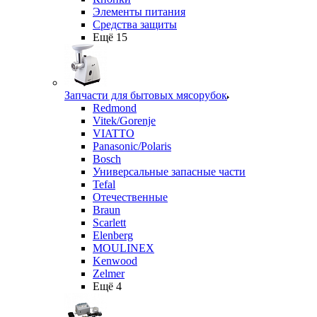
Элементы питания
Средства защиты
Ещё 15
Запчасти для бытовых мясорубок
Redmond
Vitek/Gorenje
VIATTO
Panasonic/Polaris
Bosch
Универсальные запасные части
Tefal
Отечественные
Braun
Scarlett
Elenberg
MOULINEX
Kenwood
Zelmer
Ещё 4