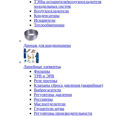
ТЭНы испарителя/воздухоохладителя
холодильных систем
Воздухоохладители
Конденсаторы
Испарители
Теплообменники
Дренаж для кондиционера
Линейные элементы
Фильтры
ТРВ и ЭРВ
Реле протока
Клапаны сброса давления (аварийные)
Виброгасители
Регуляторы давления
Рессиверы
Маслоотделители
Глушители шума
Регуляторы производительности