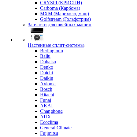
CRYSPI (КРИСПИ)
Carboma (Карбома)
MXM (Марихолодмаш)
Golfstream (Гольфстрим)
Запчасти для швейных машин
Настенные сплит-системы
Berlingtoun
Ballu
Dahatsu
Denko
Daichi
Daikin
Axioma
Bosch
Hitachi
Funai
AKAI
Changhong
AUX
Ecoclima
General Climate
Fujimitsu