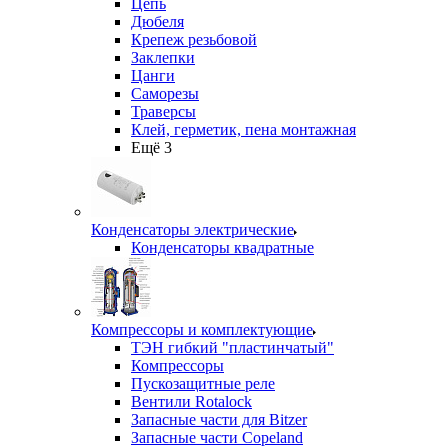
Цепь
Дюбеля
Крепеж резьбовой
Заклепки
Цанги
Саморезы
Траверсы
Клей, герметик, пена монтажная
Ещё 3
Конденсаторы электрические
Конденсаторы квадратные
Компрессоры и комплектующие
ТЭН гибкий "пластинчатый"
Компрессоры
Пускозащитные реле
Вентили Rotalock
Запасные части для Bitzer
Запасные части Copeland