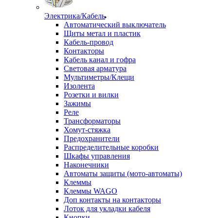
Электрика/Кабель
Автоматический выключатель
Щиты метал и пластик
Кабель-провод
Контакторы
Кабель канал и гофра
Световая арматура
Мультиметры/Клещи
Изолента
Розетки и вилки
Зажимы
Реле
Трансформаторы
Хомут-стяжка
Предохранители
Распределительные коробки
Шкафы управления
Наконечники
Автоматы защиты (мото-автоматы)
Клеммы
Клеммы WAGO
Доп контакты на контакторы
Лоток для укладки кабеля
Кнопки