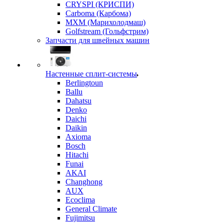
CRYSPI (КРИСПИ)
Carboma (Карбома)
MXM (Марихолодмаш)
Golfstream (Гольфстрим)
Запчасти для швейных машин
Настенные сплит-системы
Berlingtoun
Ballu
Dahatsu
Denko
Daichi
Daikin
Axioma
Bosch
Hitachi
Funai
AKAI
Changhong
AUX
Ecoclima
General Climate
Fujimitsu