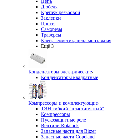
Цепь
Дюбеля
Крепеж резьбовой
Заклепки
Цанги
Саморезы
Траверсы
Клей, герметик, пена монтажная
Ещё 3
Конденсаторы электрические
Конденсаторы квадратные
Компрессоры и комплектующие
ТЭН гибкий "пластинчатый"
Компрессоры
Пускозащитные реле
Вентили Rotalock
Запасные части для Bitzer
Запасные части Copeland