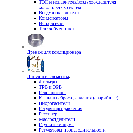
ТЭНы испарителя/воздухоохладителя
холодильных систем
Воздухоохладители
Конденсаторы
Испарители
Теплообменники
Дренаж для кондиционера
Линейные элементы
Фильтры
ТРВ и ЭРВ
Реле протока
Клапаны сброса давления (аварийные)
Виброгасители
Регуляторы давления
Рессиверы
Маслоотделители
Глушители шума
Регуляторы производительности