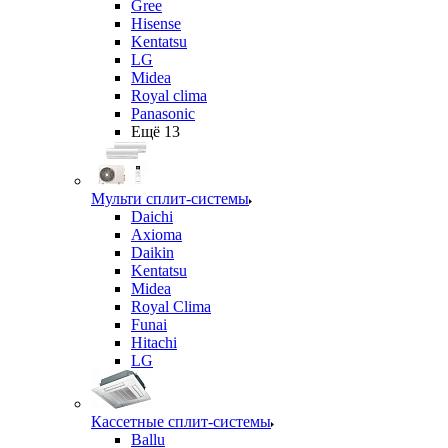
Gree
Hisense
Kentatsu
LG
Midea
Royal clima
Panasonic
Ещё 13
Мульти сплит-системы
Daichi
Axioma
Daikin
Kentatsu
Midea
Royal Clima
Funai
Hitachi
LG
Кассетные сплит-системы
Ballu