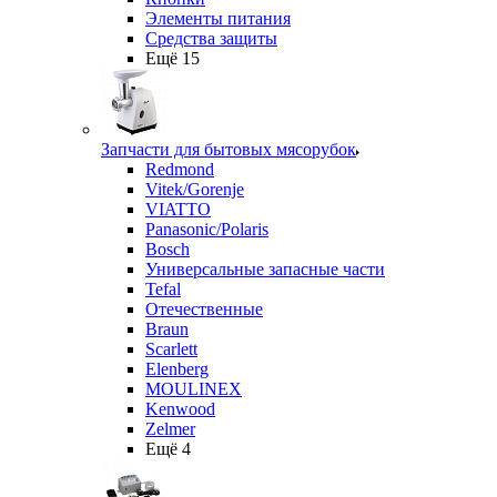
Элементы питания
Средства защиты
Ещё 15
Запчасти для бытовых мясорубок
Redmond
Vitek/Gorenje
VIATTO
Panasonic/Polaris
Bosch
Универсальные запасные части
Tefal
Отечественные
Braun
Scarlett
Elenberg
MOULINEX
Kenwood
Zelmer
Ещё 4