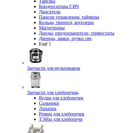
Тарелка
Конденсаторы СВЧ
Двигатели
Панели управления, таймеры
Кольца, треноги, коуплеры
Магнетроны
Диоды, предохранители, термостаты
Дверцы, замки, ручки свч
Ещё 1
Запчасти для мультиварок
Запчасти для хлебопечек
Ведра для хлебопечек
Сальники
Лопатки
Ремни для хлебопечек
ТЭНы для хлебопечи