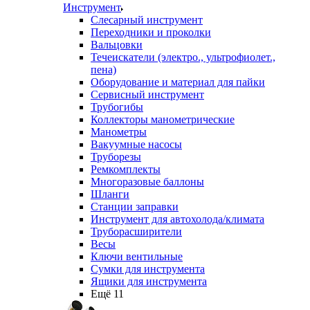
Инструмент
Слесарный инструмент
Переходники и проколки
Вальцовки
Течеискатели (электро., ультрофиолет.,
пена)
Оборудование и материал для пайки
Сервисный инструмент
Трубогибы
Коллекторы манометрические
Манометры
Вакуумные насосы
Труборезы
Ремкомплекты
Многоразовые баллоны
Шланги
Станции заправки
Инструмент для автохолода/климата
Труборасширители
Весы
Ключи вентильные
Сумки для инструмента
Ящики для инструмента
Ещё 11