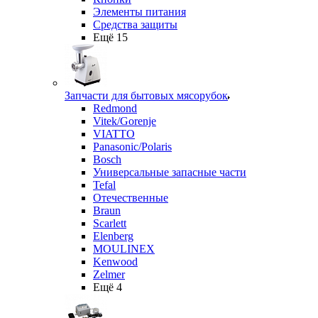
Элементы питания
Средства защиты
Ещё 15
Запчасти для бытовых мясорубок
Redmond
Vitek/Gorenje
VIATTO
Panasonic/Polaris
Bosch
Универсальные запасные части
Tefal
Отечественные
Braun
Scarlett
Elenberg
MOULINEX
Kenwood
Zelmer
Ещё 4