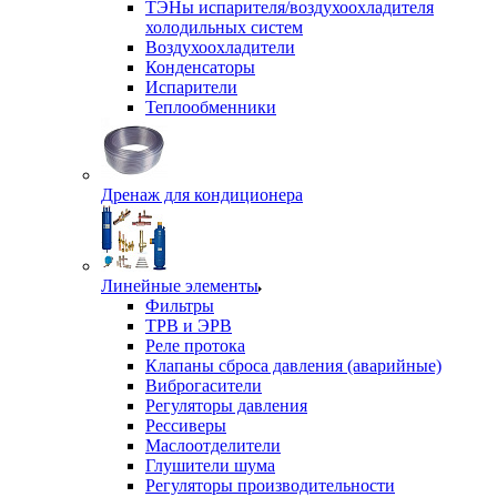
ТЭНы испарителя/воздухоохладителя
холодильных систем
Воздухоохладители
Конденсаторы
Испарители
Теплообменники
Дренаж для кондиционера
Линейные элементы
Фильтры
ТРВ и ЭРВ
Реле протока
Клапаны сброса давления (аварийные)
Виброгасители
Регуляторы давления
Рессиверы
Маслоотделители
Глушители шума
Регуляторы производительности