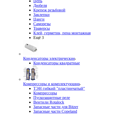
Цепь
Дюбеля
Крепеж резьбовой
Заклепки
Цанги
Саморезы
Траверсы
Клей, герметик, пена монтажная
Ещё 3
Конденсаторы электрические
Конденсаторы квадратные
Компрессоры и комплектующие
ТЭН гибкий "пластинчатый"
Компрессоры
Пускозащитные реле
Вентили Rotalock
Запасные части для Bitzer
Запасные части Copeland