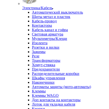
Электрика/Кабель
Автоматический выключатель
Щиты метал и пластик
Кабель-провод
Контакторы
Кабель канал и гофра
Световая арматура
Мультиметры/Клещи
Изолента
Розетки и вилки
Зажимы
Реле
Трансформаторы
Хомут-стяжка
Предохранители
Распределительные коробки
Шкафы управления
Наконечники
Автоматы защиты (мото-автоматы)
Клеммы
Клеммы WAGO
Доп контакты на контакторы
Лоток для укладки кабеля
Кнопки