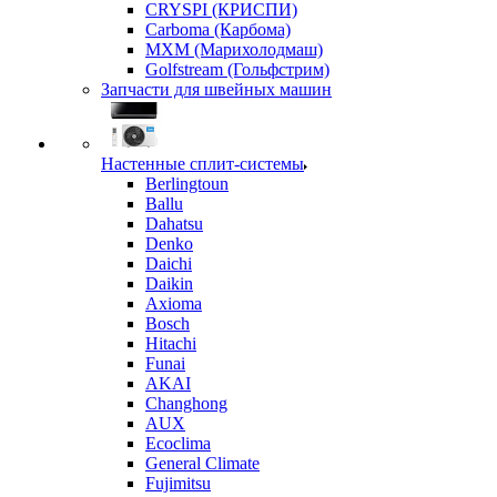
CRYSPI (КРИСПИ)
Carboma (Карбома)
MXM (Марихолодмаш)
Golfstream (Гольфстрим)
Запчасти для швейных машин
Настенные сплит-системы
Berlingtoun
Ballu
Dahatsu
Denko
Daichi
Daikin
Axioma
Bosch
Hitachi
Funai
AKAI
Changhong
AUX
Ecoclima
General Climate
Fujimitsu