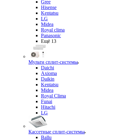
Gree
Hisense
Kentatsu
LG
Midea
Royal clima
Panasonic
Ещё 13
Мульти сплит-системы
Daichi
Axioma
Daikin
Kentatsu
Midea
Royal Clima
Funai
Hitachi
LG
Кассетные сплит-системы
Ballu