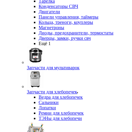
Тарелка
Конденсаторы СВЧ
Двигатели
Панели управления, таймеры
Кольца, треноги, коуплеры
Магнетроны
Диоды, предохранители, термостаты
Дверцы, замки, ручки свч
Ещё 1
Запчасти для мультиварок
Запчасти для хлебопечек
Ведра для хлебопечек
Сальники
Лопатки
Ремни для хлебопечек
ТЭНы для хлебопечи