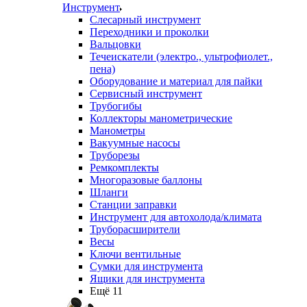
Инструмент
Слесарный инструмент
Переходники и проколки
Вальцовки
Течеискатели (электро., ультрофиолет.,
пена)
Оборудование и материал для пайки
Сервисный инструмент
Трубогибы
Коллекторы манометрические
Манометры
Вакуумные насосы
Труборезы
Ремкомплекты
Многоразовые баллоны
Шланги
Станции заправки
Инструмент для автохолода/климата
Труборасширители
Весы
Ключи вентильные
Сумки для инструмента
Ящики для инструмента
Ещё 11