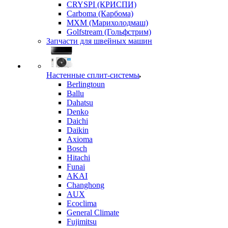
CRYSPI (КРИСПИ)
Carboma (Карбома)
MXM (Марихолодмаш)
Golfstream (Гольфстрим)
Запчасти для швейных машин
Настенные сплит-системы
Berlingtoun
Ballu
Dahatsu
Denko
Daichi
Daikin
Axioma
Bosch
Hitachi
Funai
AKAI
Changhong
AUX
Ecoclima
General Climate
Fujimitsu