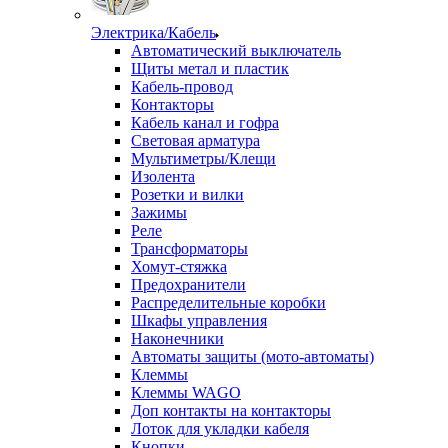
Электрика/Кабель
Автоматический выключатель
Щиты метал и пластик
Кабель-провод
Контакторы
Кабель канал и гофра
Световая арматура
Мультиметры/Клещи
Изолента
Розетки и вилки
Зажимы
Реле
Трансформаторы
Хомут-стяжка
Предохранители
Распределительные коробки
Шкафы управления
Наконечники
Автоматы защиты (мото-автоматы)
Клеммы
Клеммы WAGO
Доп контакты на контакторы
Лоток для укладки кабеля
Кнопки