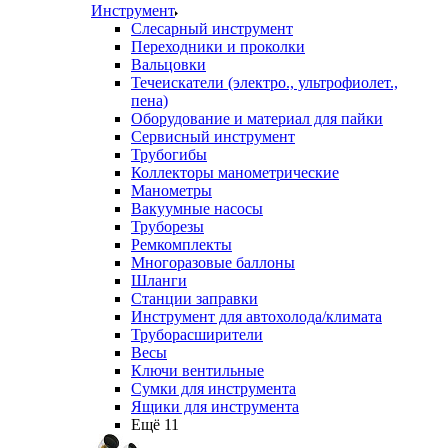
Инструмент
Слесарный инструмент
Переходники и проколки
Вальцовки
Течеискатели (электро., ультрофиолет.,
пена)
Оборудование и материал для пайки
Сервисный инструмент
Трубогибы
Коллекторы манометрические
Манометры
Вакуумные насосы
Труборезы
Ремкомплекты
Многоразовые баллоны
Шланги
Станции заправки
Инструмент для автохолода/климата
Труборасширители
Весы
Ключи вентильные
Сумки для инструмента
Ящики для инструмента
Ещё 11