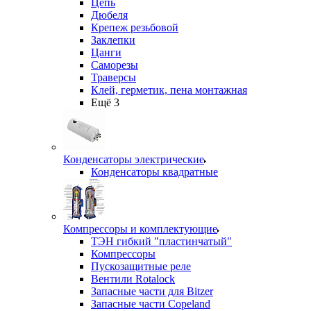
Цепь
Дюбеля
Крепеж резьбовой
Заклепки
Цанги
Саморезы
Траверсы
Клей, герметик, пена монтажная
Ещё 3
Конденсаторы электрические
Конденсаторы квадратные
Компрессоры и комплектующие
ТЭН гибкий "пластинчатый"
Компрессоры
Пускозащитные реле
Вентили Rotalock
Запасные части для Bitzer
Запасные части Copeland