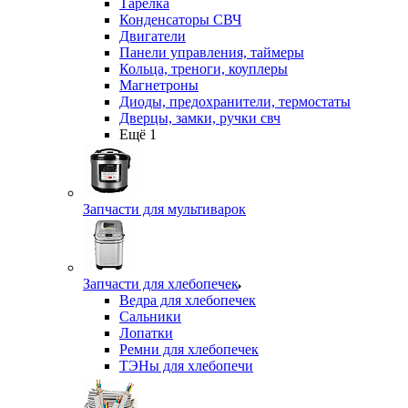
Тарелка
Конденсаторы СВЧ
Двигатели
Панели управления, таймеры
Кольца, треноги, коуплеры
Магнетроны
Диоды, предохранители, термостаты
Дверцы, замки, ручки свч
Ещё 1
Запчасти для мультиварок
Запчасти для хлебопечек
Ведра для хлебопечек
Сальники
Лопатки
Ремни для хлебопечек
ТЭНы для хлебопечи