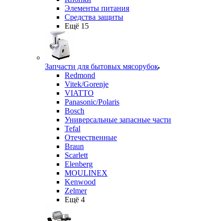
Элементы питания
Средства защиты
Ещё 15
Запчасти для бытовых мясорубок
Redmond
Vitek/Gorenje
VIATTO
Panasonic/Polaris
Bosch
Универсальные запасные части
Tefal
Отечественные
Braun
Scarlett
Elenberg
MOULINEX
Kenwood
Zelmer
Ещё 4