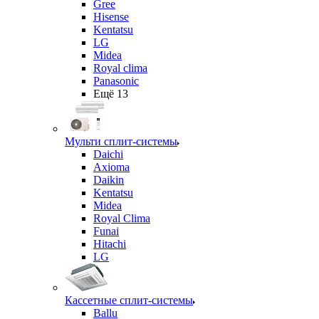
Gree
Hisense
Kentatsu
LG
Midea
Royal clima
Panasonic
Ещё 13
Мульти сплит-системы
Daichi
Axioma
Daikin
Kentatsu
Midea
Royal Clima
Funai
Hitachi
LG
Кассетные сплит-системы
Ballu