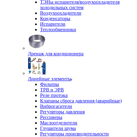
ТЭНы испарителя/воздухоохладителя
холодильных систем
Воздухоохладители
Конденсаторы
Испарители
Теплообменники
Дренаж для кондиционера
Линейные элементы
Фильтры
ТРВ и ЭРВ
Реле протока
Клапаны сброса давления (аварийные)
Виброгасители
Регуляторы давления
Рессиверы
Маслоотделители
Глушители шума
Регуляторы производительности