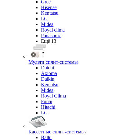
Gree
Hisense
Kentatsu
LG
Midea
Royal clima
Panasonic
Ещё 13
Мульти сплит-системы
Daichi
Axioma
Daikin
Kentatsu
Midea
Royal Clima
Funai
Hitachi
LG
Кассетные сплит-системы
Ballu