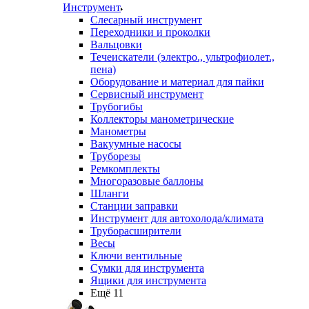
Инструмент
Слесарный инструмент
Переходники и проколки
Вальцовки
Течеискатели (электро., ультрофиолет.,
пена)
Оборудование и материал для пайки
Сервисный инструмент
Трубогибы
Коллекторы манометрические
Манометры
Вакуумные насосы
Труборезы
Ремкомплекты
Многоразовые баллоны
Шланги
Станции заправки
Инструмент для автохолода/климата
Труборасширители
Весы
Ключи вентильные
Сумки для инструмента
Ящики для инструмента
Ещё 11