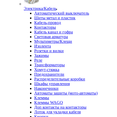
Электрика/Кабель
Автоматический выключатель
Щиты метал и пластик
Кабель-провод
Контакторы
Кабель канал и гофра
Световая арматура
Мультиметры/Клещи
Изолента
Розетки и вилки
Зажимы
Реле
Трансформаторы
Хомут-стяжка
Предохранители
Распределительные коробки
Шкафы управления
Наконечники
Автоматы защиты (мото-автоматы)
Клеммы
Клеммы WAGO
Доп контакты на контакторы
Лоток для укладки кабеля
Кнопки