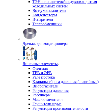
ТЭНы испарителя/воздухоохладителя
холодильных систем
Воздухоохладители
Конденсаторы
Испарители
Теплообменники
Дренаж для кондиционера
Линейные элементы
Фильтры
ТРВ и ЭРВ
Реле протока
Клапаны сброса давления (аварийные)
Виброгасители
Регуляторы давления
Рессиверы
Маслоотделители
Глушители шума
Регуляторы производительности