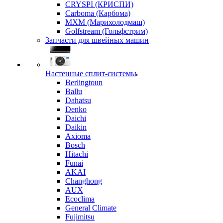
CRYSPI (КРИСПИ)
Carboma (Карбома)
MXM (Марихолодмаш)
Golfstream (Гольфстрим)
Запчасти для швейных машин
Настенные сплит-системы
Berlingtoun
Ballu
Dahatsu
Denko
Daichi
Daikin
Axioma
Bosch
Hitachi
Funai
AKAI
Changhong
AUX
Ecoclima
General Climate
Fujimitsu