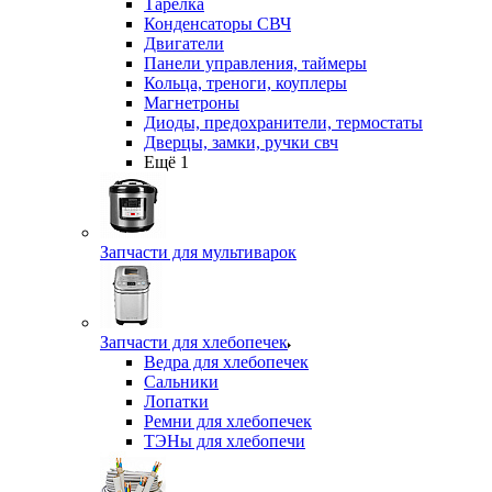
Тарелка
Конденсаторы СВЧ
Двигатели
Панели управления, таймеры
Кольца, треноги, коуплеры
Магнетроны
Диоды, предохранители, термостаты
Дверцы, замки, ручки свч
Ещё 1
Запчасти для мультиварок
Запчасти для хлебопечек
Ведра для хлебопечек
Сальники
Лопатки
Ремни для хлебопечек
ТЭНы для хлебопечи