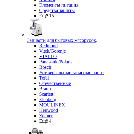
Элементы питания
Средства защиты
Ещё 15
Запчасти для бытовых мясорубок
Redmond
Vitek/Gorenje
VIATTO
Panasonic/Polaris
Bosch
Универсальные запасные части
Tefal
Отечественные
Braun
Scarlett
Elenberg
MOULINEX
Kenwood
Zelmer
Ещё 4