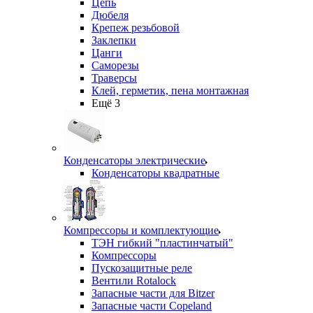
Цепь
Дюбеля
Крепеж резьбовой
Заклепки
Цанги
Саморезы
Траверсы
Клей, герметик, пена монтажная
Ещё 3
Конденсаторы электрические
Конденсаторы квадратные
Компрессоры и комплектующие
ТЭН гибкий "пластинчатый"
Компрессоры
Пускозащитные реле
Вентили Rotalock
Запасные части для Bitzer
Запасные части Copeland