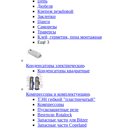
Цепь
Дюбеля
Крепеж резьбовой
Заклепки
Цанги
Саморезы
Траверсы
Клей, герметик, пена монтажная
Ещё 3
Конденсаторы электрические
Конденсаторы квадратные
Компрессоры и комплектующие
ТЭН гибкий "пластинчатый"
Компрессоры
Пускозащитные реле
Вентили Rotalock
Запасные части для Bitzer
Запасные части Copeland