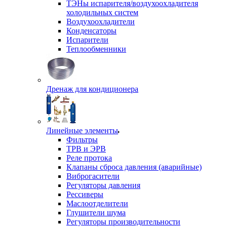
ТЭНы испарителя/воздухоохладителя
холодильных систем
Воздухоохладители
Конденсаторы
Испарители
Теплообменники
Дренаж для кондиционера
Линейные элементы
Фильтры
ТРВ и ЭРВ
Реле протока
Клапаны сброса давления (аварийные)
Виброгасители
Регуляторы давления
Рессиверы
Маслоотделители
Глушители шума
Регуляторы производительности