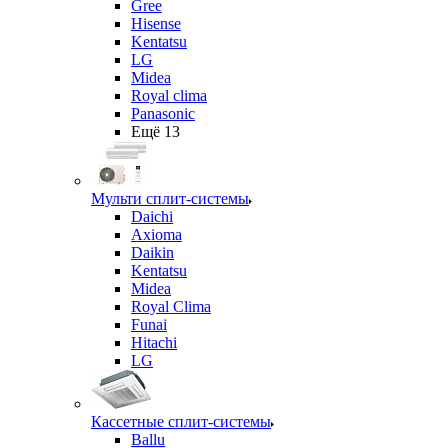
Gree
Hisense
Kentatsu
LG
Midea
Royal clima
Panasonic
Ещё 13
Мульти сплит-системы
Daichi
Axioma
Daikin
Kentatsu
Midea
Royal Clima
Funai
Hitachi
LG
Кассетные сплит-системы
Ballu