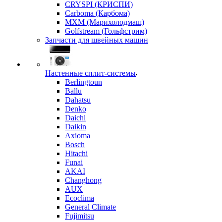
CRYSPI (КРИСПИ)
Carboma (Карбома)
MXM (Марихолодмаш)
Golfstream (Гольфстрим)
Запчасти для швейных машин
Настенные сплит-системы
Berlingtoun
Ballu
Dahatsu
Denko
Daichi
Daikin
Axioma
Bosch
Hitachi
Funai
AKAI
Changhong
AUX
Ecoclima
General Climate
Fujimitsu