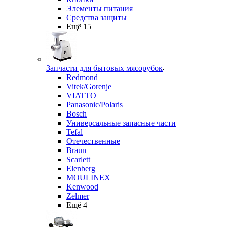
Элементы питания
Средства защиты
Ещё 15
Запчасти для бытовых мясорубок
Redmond
Vitek/Gorenje
VIATTO
Panasonic/Polaris
Bosch
Универсальные запасные части
Tefal
Отечественные
Braun
Scarlett
Elenberg
MOULINEX
Kenwood
Zelmer
Ещё 4