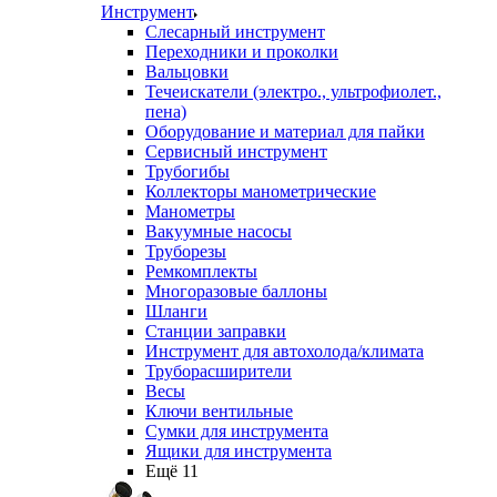
Инструмент
Слесарный инструмент
Переходники и проколки
Вальцовки
Течеискатели (электро., ультрофиолет.,
пена)
Оборудование и материал для пайки
Сервисный инструмент
Трубогибы
Коллекторы манометрические
Манометры
Вакуумные насосы
Труборезы
Ремкомплекты
Многоразовые баллоны
Шланги
Станции заправки
Инструмент для автохолода/климата
Труборасширители
Весы
Ключи вентильные
Сумки для инструмента
Ящики для инструмента
Ещё 11