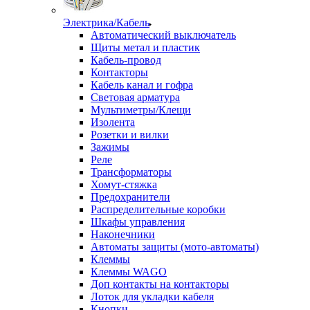
Электрика/Кабель
Автоматический выключатель
Щиты метал и пластик
Кабель-провод
Контакторы
Кабель канал и гофра
Световая арматура
Мультиметры/Клещи
Изолента
Розетки и вилки
Зажимы
Реле
Трансформаторы
Хомут-стяжка
Предохранители
Распределительные коробки
Шкафы управления
Наконечники
Автоматы защиты (мото-автоматы)
Клеммы
Клеммы WAGO
Доп контакты на контакторы
Лоток для укладки кабеля
Кнопки