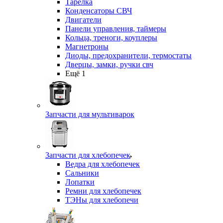
Тарелка
Конденсаторы СВЧ
Двигатели
Панели управления, таймеры
Кольца, треноги, коуплеры
Магнетроны
Диоды, предохранители, термостаты
Дверцы, замки, ручки свч
Ещё 1
Запчасти для мультиварок
Запчасти для хлебопечек
Ведра для хлебопечек
Сальники
Лопатки
Ремни для хлебопечек
ТЭНы для хлебопечи