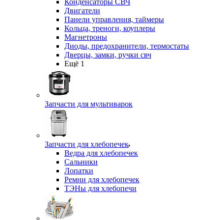
Конденсаторы СВЧ
Двигатели
Панели управления, таймеры
Кольца, треноги, коуплеры
Магнетроны
Диоды, предохранители, термостаты
Дверцы, замки, ручки свч
Ещё 1
Запчасти для мультиварок
Запчасти для хлебопечек
Ведра для хлебопечек
Сальники
Лопатки
Ремни для хлебопечек
ТЭНы для хлебопечи