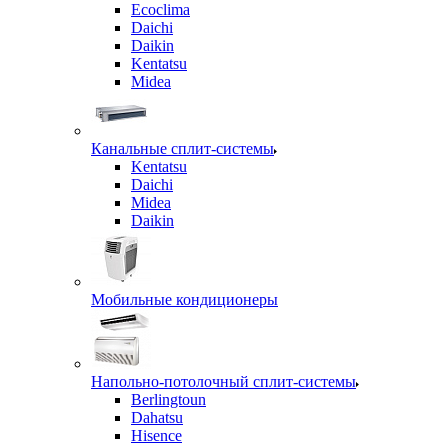
Ecoclima
Daichi
Daikin
Kentatsu
Midea
Канальные сплит-системы
Kentatsu
Daichi
Midea
Daikin
Мобильные кондиционеры
Напольно-потолочный сплит-системы
Berlingtoun
Dahatsu
Hisence