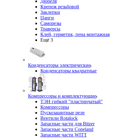
Дюбеля
Крепеж резьбовой
Заклепки
Цанги
Саморезы
Траверсы
Клей, герметик, пена монтажная
Ещё 3
Конденсаторы электрические
Конденсаторы квадратные
Компрессоры и комплектующие
ТЭН гибкий "пластинчатый"
Компрессоры
Пускозащитные реле
Вентили Rotalock
Запасные части для Bitzer
Запасные части Copeland
Запасные части WITT