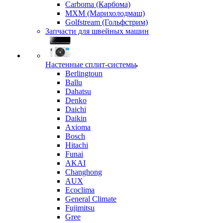
Carboma (Карбома)
MXM (Марихолодмаш)
Golfstream (Гольфстрим)
Запчасти для швейных машин
Настенные сплит-системы
Berlingtoun
Ballu
Dahatsu
Denko
Daichi
Daikin
Axioma
Bosch
Hitachi
Funai
AKAI
Changhong
AUX
Ecoclima
General Climate
Fujimitsu
Gree