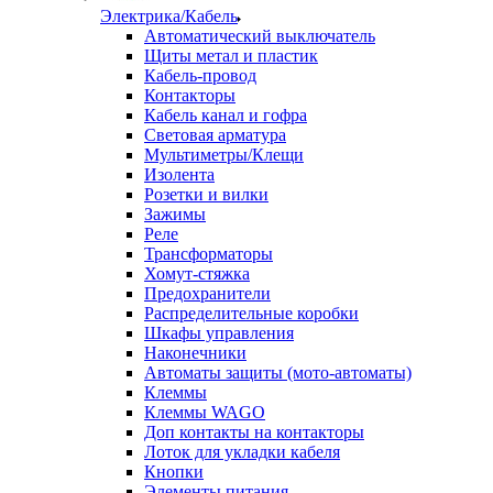
Электрика/Кабель
Автоматический выключатель
Щиты метал и пластик
Кабель-провод
Контакторы
Кабель канал и гофра
Световая арматура
Мультиметры/Клещи
Изолента
Розетки и вилки
Зажимы
Реле
Трансформаторы
Хомут-стяжка
Предохранители
Распределительные коробки
Шкафы управления
Наконечники
Автоматы защиты (мото-автоматы)
Клеммы
Клеммы WAGO
Доп контакты на контакторы
Лоток для укладки кабеля
Кнопки
Элементы питания