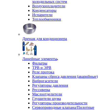
холодильных систем
Воздухоохладители
Конденсаторы
Испарители
Теплообменники
Дренаж для кондиционера
Линейные элементы
Фильтры
ТРВ и ЭРВ
Реле протока
Клапаны сброса давления (аварийные)
Виброгасители
Регуляторы давления
Рессиверы
Маслоотделители
Глушители шума
Регуляторы производительности
Сервоприводные клапана/Пилотные