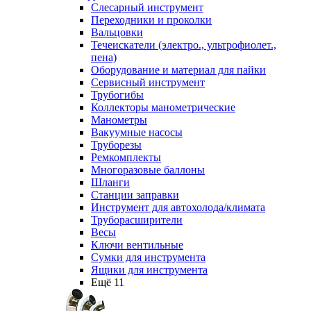
Слесарный инструмент
Переходники и проколки
Вальцовки
Течеискатели (электро., ультрофиолет.,
пена)
Оборудование и материал для пайки
Сервисный инструмент
Трубогибы
Коллекторы манометрические
Манометры
Вакуумные насосы
Труборезы
Ремкомплекты
Многоразовые баллоны
Шланги
Станции заправки
Инструмент для автохолода/климата
Труборасширители
Весы
Ключи вентильные
Сумки для инструмента
Ящики для инструмента
Ещё 11