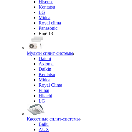
Hisense
Kentatsu
LG
Midea
Royal clima
Panasonic
Ещё 13
Мульти сплит-системы
Daichi
Axioma
Daikin
Kentatsu
Midea
Royal Clima
Funai
Hitachi
LG
Кассетные сплит-системы
Ballu
AUX