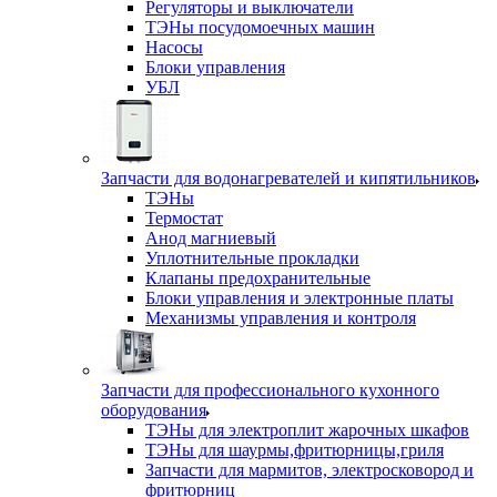
Регуляторы и выключатели
ТЭНы посудомоечных машин
Насосы
Блоки управления
УБЛ
Запчасти для водонагревателей и кипятильников
ТЭНы
Термостат
Анод магниевый
Уплотнительные прокладки
Клапаны предохранительные
Блоки управления и электронные платы
Механизмы управления и контроля
Запчасти для профессионального кухонного
оборудования
ТЭНы для электроплит жарочных шкафов
ТЭНы для шаурмы,фритюрницы,гриля
Запчасти для мармитов, электросковород и
фритюрниц