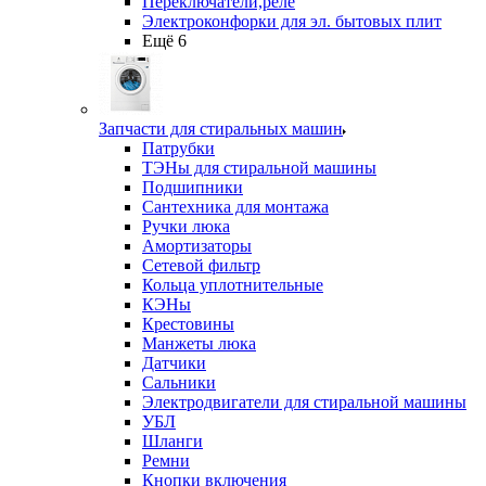
Переключатели,реле
Электроконфорки для эл. бытовых плит
Ещё 6
Запчасти для стиральных машин
Патрубки
ТЭНы для стиральной машины
Подшипники
Сантехника для монтажа
Ручки люка
Амортизаторы
Сетевой фильтр
Кольца уплотнительные
КЭНы
Крестовины
Манжеты люка
Датчики
Сальники
Электродвигатели для стиральной машины
УБЛ
Шланги
Ремни
Кнопки включения