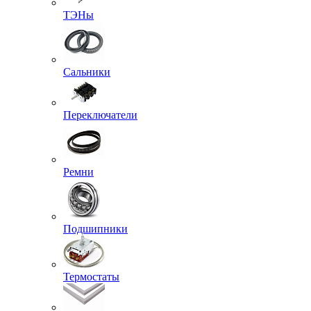
ТЭНы
Сальники
Переключатели
Ремни
Подшипники
Термостаты