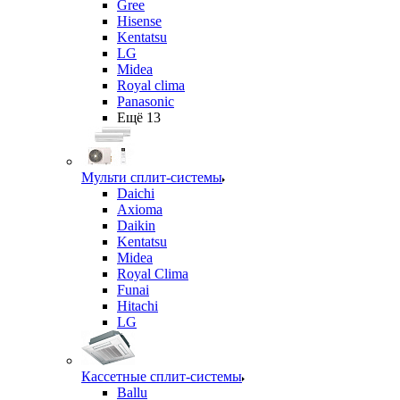
Gree
Hisense
Kentatsu
LG
Midea
Royal clima
Panasonic
Ещё 13
Мульти сплит-системы
Daichi
Axioma
Daikin
Kentatsu
Midea
Royal Clima
Funai
Hitachi
LG
Кассетные сплит-системы
Ballu