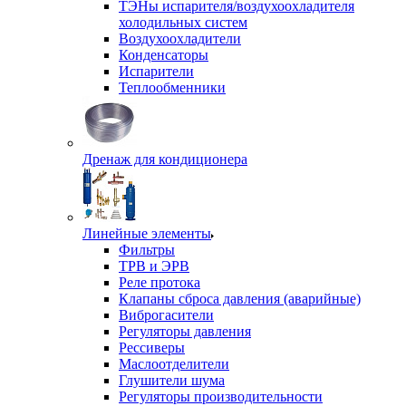
ТЭНы испарителя/воздухоохладителя
холодильных систем
Воздухоохладители
Конденсаторы
Испарители
Теплообменники
Дренаж для кондиционера
Линейные элементы
Фильтры
ТРВ и ЭРВ
Реле протока
Клапаны сброса давления (аварийные)
Виброгасители
Регуляторы давления
Рессиверы
Маслоотделители
Глушители шума
Регуляторы производительности