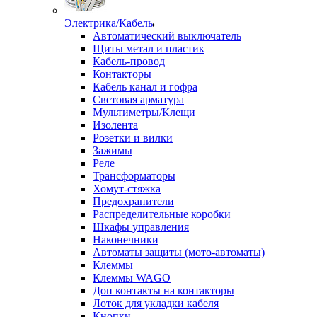
Электрика/Кабель
Автоматический выключатель
Щиты метал и пластик
Кабель-провод
Контакторы
Кабель канал и гофра
Световая арматура
Мультиметры/Клещи
Изолента
Розетки и вилки
Зажимы
Реле
Трансформаторы
Хомут-стяжка
Предохранители
Распределительные коробки
Шкафы управления
Наконечники
Автоматы защиты (мото-автоматы)
Клеммы
Клеммы WAGO
Доп контакты на контакторы
Лоток для укладки кабеля
Кнопки