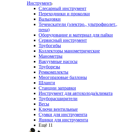
Инструмент
Слесарный инструмент
Переходники и проколки
Вальцовки
Течеискатели (электро., ультрофиолет.,
пена)
Оборудование и материал для пайки
Сервисный инструмент
Трубогибы
Коллекторы манометрические
Манометры
Вакуумные насосы
Труборезы
Ремкомплекты
Многоразовые баллоны
Шланги
Станции заправки
Инструмент для автохолода/климата
Труборасширители
Весы
Ключи вентильные
Сумки для инструмента
Ящики для инструмента
Ещё 11