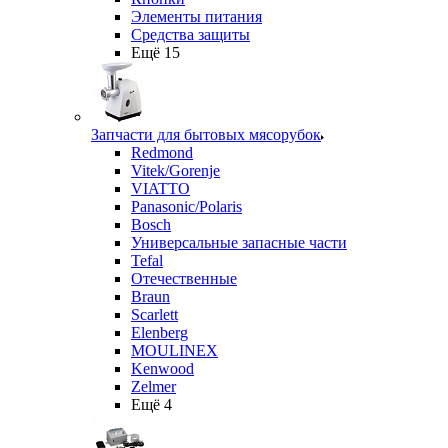
Элементы питания
Средства защиты
Ещё 15
Запчасти для бытовых мясорубок
Redmond
Vitek/Gorenje
VIATTO
Panasonic/Polaris
Bosch
Универсальные запасные части
Tefal
Отечественные
Braun
Scarlett
Elenberg
MOULINEX
Kenwood
Zelmer
Ещё 4