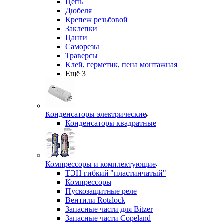
Цепь
Дюбеля
Крепеж резьбовой
Заклепки
Цанги
Саморезы
Траверсы
Клей, герметик, пена монтажная
Ещё 3
Конденсаторы электрические
Конденсаторы квадратные
Компрессоры и комплектующие
ТЭН гибкий "пластинчатый"
Компрессоры
Пускозащитные реле
Вентили Rotalock
Запасные части для Bitzer
Запасные части Copeland