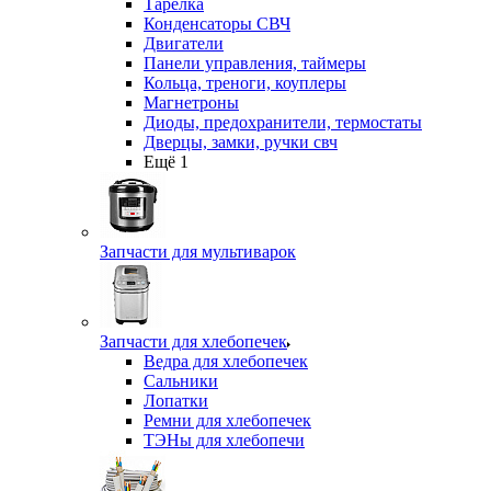
Тарелка
Конденсаторы СВЧ
Двигатели
Панели управления, таймеры
Кольца, треноги, коуплеры
Магнетроны
Диоды, предохранители, термостаты
Дверцы, замки, ручки свч
Ещё 1
Запчасти для мультиварок
Запчасти для хлебопечек
Ведра для хлебопечек
Сальники
Лопатки
Ремни для хлебопечек
ТЭНы для хлебопечи