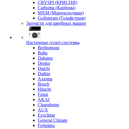
CRYSPI (КРИСПИ)
Carboma (Карбома)
MXM (Марихолодмаш)
Golfstream (Гольфстрим)
Запчасти для швейных машин
Настенные сплит-системы
Berlingtoun
Ballu
Dahatsu
Denko
Daichi
Daikin
Axioma
Bosch
Hitachi
Funai
AKAI
Changhong
AUX
Ecoclima
General Climate
Fujimitsu