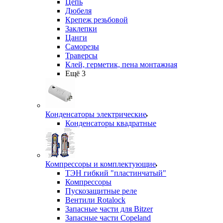
Цепь
Дюбеля
Крепеж резьбовой
Заклепки
Цанги
Саморезы
Траверсы
Клей, герметик, пена монтажная
Ещё 3
Конденсаторы электрические
Конденсаторы квадратные
Компрессоры и комплектующие
ТЭН гибкий "пластинчатый"
Компрессоры
Пускозащитные реле
Вентили Rotalock
Запасные части для Bitzer
Запасные части Copeland