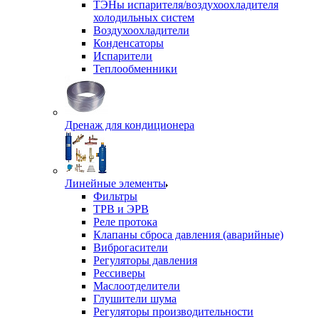
ТЭНы испарителя/воздухоохладителя
холодильных систем
Воздухоохладители
Конденсаторы
Испарители
Теплообменники
Дренаж для кондиционера
Линейные элементы
Фильтры
ТРВ и ЭРВ
Реле протока
Клапаны сброса давления (аварийные)
Виброгасители
Регуляторы давления
Рессиверы
Маслоотделители
Глушители шума
Регуляторы производительности