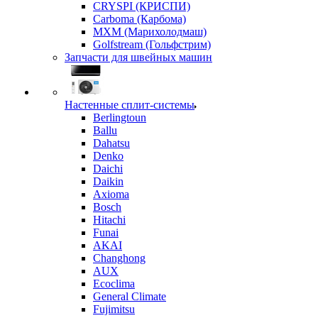
CRYSPI (КРИСПИ)
Carboma (Карбома)
MXM (Марихолодмаш)
Golfstream (Гольфстрим)
Запчасти для швейных машин
Настенные сплит-системы
Berlingtoun
Ballu
Dahatsu
Denko
Daichi
Daikin
Axioma
Bosch
Hitachi
Funai
AKAI
Changhong
AUX
Ecoclima
General Climate
Fujimitsu