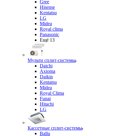
Gree
Hisense
Kentatsu
LG
Midea
Royal clima
Panasonic
Ещё 13
Мульти сплит-системы
Daichi
Axioma
Daikin
Kentatsu
Midea
Royal Clima
Funai
Hitachi
LG
Кассетные сплит-системы
Ballu