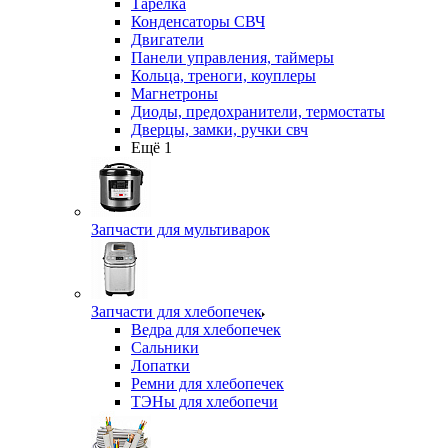
Тарелка
Конденсаторы СВЧ
Двигатели
Панели управления, таймеры
Кольца, треноги, коуплеры
Магнетроны
Диоды, предохранители, термостаты
Дверцы, замки, ручки свч
Ещё 1
Запчасти для мультиварок
Запчасти для хлебопечек
Ведра для хлебопечек
Сальники
Лопатки
Ремни для хлебопечек
ТЭНы для хлебопечи