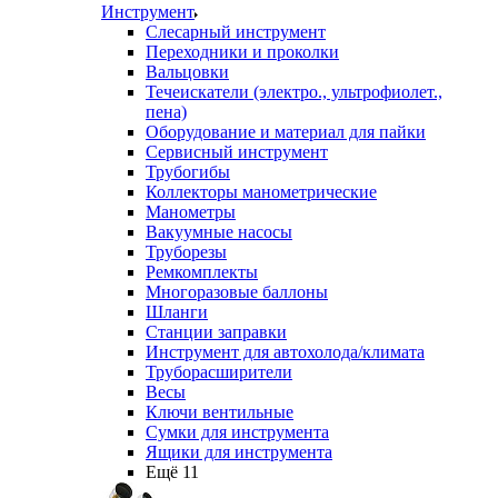
Инструмент
Слесарный инструмент
Переходники и проколки
Вальцовки
Течеискатели (электро., ультрофиолет.,
пена)
Оборудование и материал для пайки
Сервисный инструмент
Трубогибы
Коллекторы манометрические
Манометры
Вакуумные насосы
Труборезы
Ремкомплекты
Многоразовые баллоны
Шланги
Станции заправки
Инструмент для автохолода/климата
Труборасширители
Весы
Ключи вентильные
Сумки для инструмента
Ящики для инструмента
Ещё 11