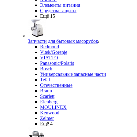
Элементы питания
Средства защиты
Ещё 15
Запчасти для бытовых мясорубок
Redmond
Vitek/Gorenje
VIATTO
Panasonic/Polaris
Bosch
Универсальные запасные части
Tefal
Отечественные
Braun
Scarlett
Elenberg
MOULINEX
Kenwood
Zelmer
Ещё 4