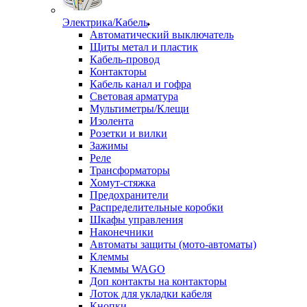
Электрика/Кабель
Автоматический выключатель
Щиты метал и пластик
Кабель-провод
Контакторы
Кабель канал и гофра
Световая арматура
Мультиметры/Клещи
Изолента
Розетки и вилки
Зажимы
Реле
Трансформаторы
Хомут-стяжка
Предохранители
Распределительные коробки
Шкафы управления
Наконечники
Автоматы защиты (мото-автоматы)
Клеммы
Клеммы WAGO
Доп контакты на контакторы
Лоток для укладки кабеля
Кнопки