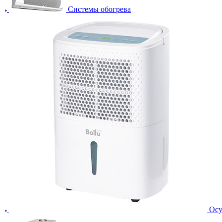
Системы обогрева
Осу