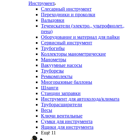
Инструмент
Слесарный инструмент
Переходники и проколки
Вальцовки
Течеискатели (электро., ультрофиолет.,
пена)
Оборудование и материал для пайки
Сервисный инструмент
Трубогибы
Коллекторы манометрические
Манометры
Вакуумные насосы
Труборезы
Ремкомплекты
Многоразовые баллоны
Шланги
Станции заправки
Инструмент для автохолода/климата
Труборасширители
Весы
Ключи вентильные
Сумки для инструмента
Ящики для инструмента
Ещё 11