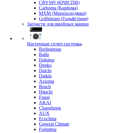
CRYSPI (КРИСПИ)
Carboma (Карбома)
MXM (Марихолодмаш)
Golfstream (Гольфстрим)
Запчасти для швейных машин
Настенные сплит-системы
Berlingtoun
Ballu
Dahatsu
Denko
Daichi
Daikin
Axioma
Bosch
Hitachi
Funai
AKAI
Changhong
AUX
Ecoclima
General Climate
Fujimitsu