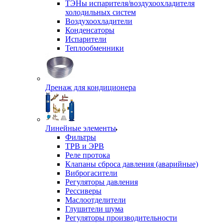
ТЭНы испарителя/воздухоохладителя
холодильных систем
Воздухоохладители
Конденсаторы
Испарители
Теплообменники
Дренаж для кондиционера
Линейные элементы
Фильтры
ТРВ и ЭРВ
Реле протока
Клапаны сброса давления (аварийные)
Виброгасители
Регуляторы давления
Рессиверы
Маслоотделители
Глушители шума
Регуляторы производительности