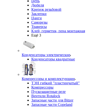
Цепь
Дюбеля
Крепеж резьбовой
Заклепки
Цанги
Саморезы
Траверсы
Клей, герметик, пена монтажная
Ещё 3
Конденсаторы электрические
Конденсаторы квадратные
Компрессоры и комплектующие
ТЭН гибкий "пластинчатый"
Компрессоры
Пускозащитные реле
Вентили Rotalock
Запасные части для Bitzer
Запасные части Copeland