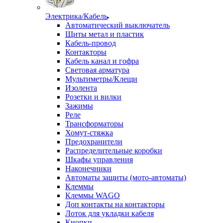
Электрика/Кабель
Автоматический выключатель
Щиты метал и пластик
Кабель-провод
Контакторы
Кабель канал и гофра
Световая арматура
Мультиметры/Клещи
Изолента
Розетки и вилки
Зажимы
Реле
Трансформаторы
Хомут-стяжка
Предохранители
Распределительные коробки
Шкафы управления
Наконечники
Автоматы защиты (мото-автоматы)
Клеммы
Клеммы WAGO
Доп контакты на контакторы
Лоток для укладки кабеля
Кнопки