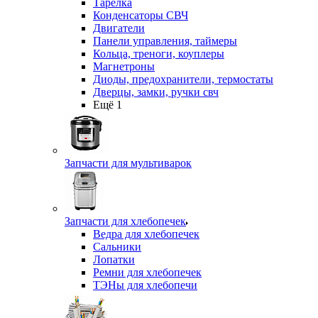
Тарелка
Конденсаторы СВЧ
Двигатели
Панели управления, таймеры
Кольца, треноги, коуплеры
Магнетроны
Диоды, предохранители, термостаты
Дверцы, замки, ручки свч
Ещё 1
Запчасти для мультиварок
Запчасти для хлебопечек
Ведра для хлебопечек
Сальники
Лопатки
Ремни для хлебопечек
ТЭНы для хлебопечи