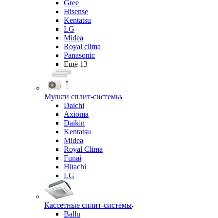
Gree
Hisense
Kentatsu
LG
Midea
Royal clima
Panasonic
Ещё 13
Мульти сплит-системы
Daichi
Axioma
Daikin
Kentatsu
Midea
Royal Clima
Funai
Hitachi
LG
Кассетные сплит-системы
Ballu