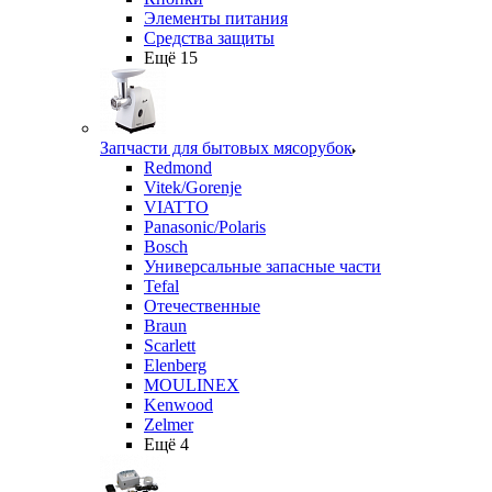
Элементы питания
Средства защиты
Ещё 15
Запчасти для бытовых мясорубок
Redmond
Vitek/Gorenje
VIATTO
Panasonic/Polaris
Bosch
Универсальные запасные части
Tefal
Отечественные
Braun
Scarlett
Elenberg
MOULINEX
Kenwood
Zelmer
Ещё 4