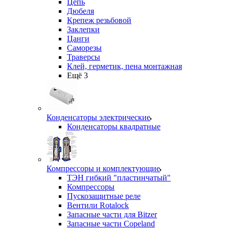
Цепь
Дюбеля
Крепеж резьбовой
Заклепки
Цанги
Саморезы
Траверсы
Клей, герметик, пена монтажная
Ещё 3
Конденсаторы электрические
Конденсаторы квадратные
Компрессоры и комплектующие
ТЭН гибкий "пластинчатый"
Компрессоры
Пускозащитные реле
Вентили Rotalock
Запасные части для Bitzer
Запасные части Copeland