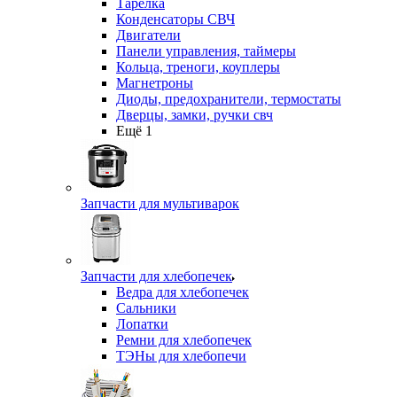
Тарелка
Конденсаторы СВЧ
Двигатели
Панели управления, таймеры
Кольца, треноги, коуплеры
Магнетроны
Диоды, предохранители, термостаты
Дверцы, замки, ручки свч
Ещё 1
Запчасти для мультиварок
Запчасти для хлебопечек
Ведра для хлебопечек
Сальники
Лопатки
Ремни для хлебопечек
ТЭНы для хлебопечи