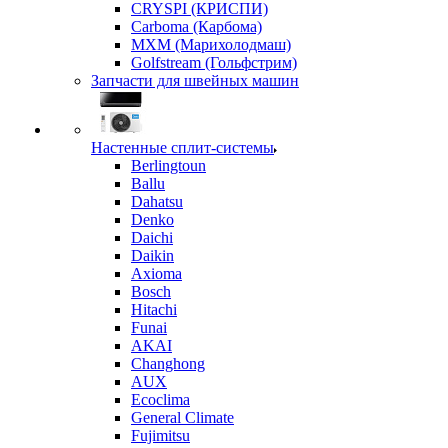
CRYSPI (КРИСПИ)
Carboma (Карбома)
MXM (Марихолодмаш)
Golfstream (Гольфстрим)
Запчасти для швейных машин
Настенные сплит-системы
Berlingtoun
Ballu
Dahatsu
Denko
Daichi
Daikin
Axioma
Bosch
Hitachi
Funai
AKAI
Changhong
AUX
Ecoclima
General Climate
Fujimitsu