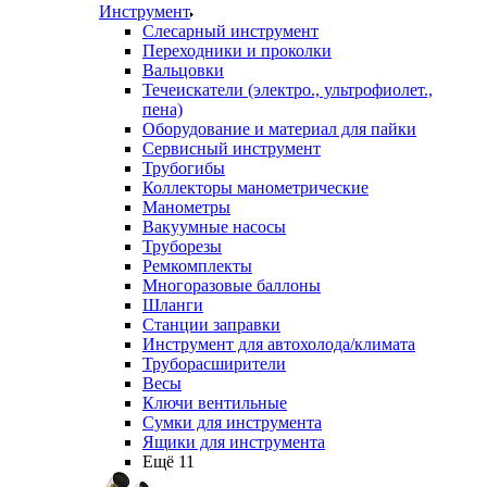
Инструмент
Слесарный инструмент
Переходники и проколки
Вальцовки
Течеискатели (электро., ультрофиолет.,
пена)
Оборудование и материал для пайки
Сервисный инструмент
Трубогибы
Коллекторы манометрические
Манометры
Вакуумные насосы
Труборезы
Ремкомплекты
Многоразовые баллоны
Шланги
Станции заправки
Инструмент для автохолода/климата
Труборасширители
Весы
Ключи вентильные
Сумки для инструмента
Ящики для инструмента
Ещё 11