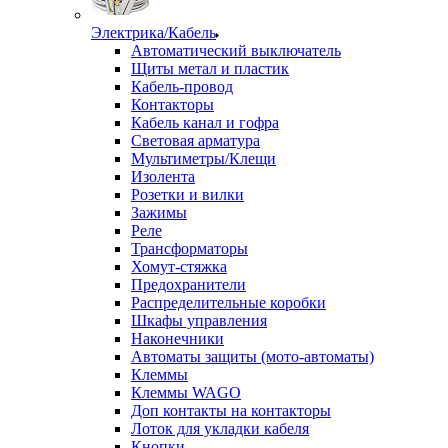
Электрика/Кабель
Автоматический выключатель
Щиты метал и пластик
Кабель-провод
Контакторы
Кабель канал и гофра
Световая арматура
Мультиметры/Клещи
Изолента
Розетки и вилки
Зажимы
Реле
Трансформаторы
Хомут-стяжка
Предохранители
Распределительные коробки
Шкафы управления
Наконечники
Автоматы защиты (мото-автоматы)
Клеммы
Клеммы WAGO
Доп контакты на контакторы
Лоток для укладки кабеля
Кнопки