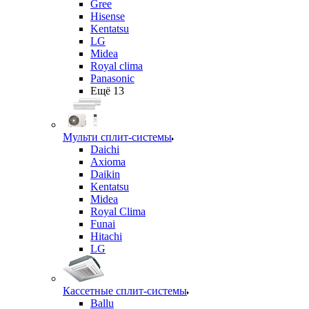
Gree
Hisense
Kentatsu
LG
Midea
Royal clima
Panasonic
Ещё 13
Мульти сплит-системы
Daichi
Axioma
Daikin
Kentatsu
Midea
Royal Clima
Funai
Hitachi
LG
Кассетные сплит-системы
Ballu