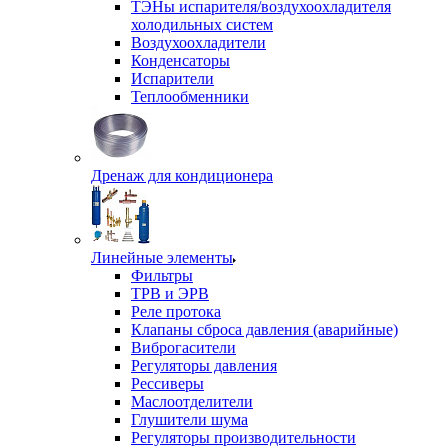
ТЭНы испарителя/воздухоохладителя
холодильных систем
Воздухоохладители
Конденсаторы
Испарители
Теплообменники
Дренаж для кондиционера
Линейные элементы
Фильтры
ТРВ и ЭРВ
Реле протока
Клапаны сброса давления (аварийные)
Виброгасители
Регуляторы давления
Рессиверы
Маслоотделители
Глушители шума
Регуляторы производительности