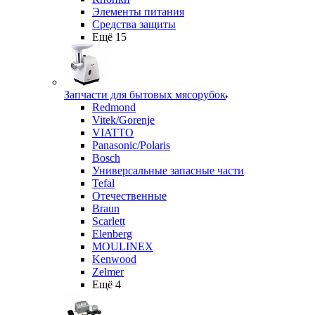
Элементы питания
Средства защиты
Ещё 15
Запчасти для бытовых мясорубок
Redmond
Vitek/Gorenje
VIATTO
Panasonic/Polaris
Bosch
Универсальные запасные части
Tefal
Отечественные
Braun
Scarlett
Elenberg
MOULINEX
Kenwood
Zelmer
Ещё 4