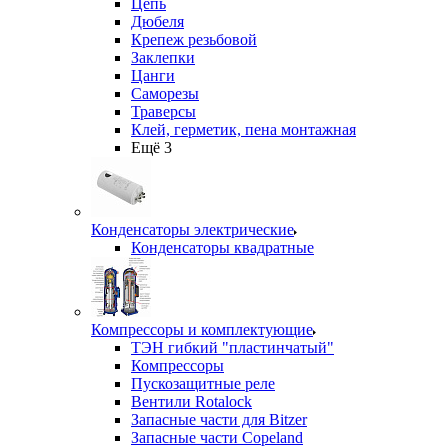
Цепь
Дюбеля
Крепеж резьбовой
Заклепки
Цанги
Саморезы
Траверсы
Клей, герметик, пена монтажная
Ещё 3
Конденсаторы электрические
Конденсаторы квадратные
Компрессоры и комплектующие
ТЭН гибкий "пластинчатый"
Компрессоры
Пускозащитные реле
Вентили Rotalock
Запасные части для Bitzer
Запасные части Copeland