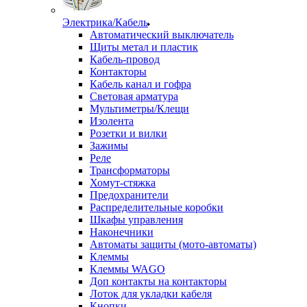
Электрика/Кабель
Автоматический выключатель
Щиты метал и пластик
Кабель-провод
Контакторы
Кабель канал и гофра
Световая арматура
Мультиметры/Клещи
Изолента
Розетки и вилки
Зажимы
Реле
Трансформаторы
Хомут-стяжка
Предохранители
Распределительные коробки
Шкафы управления
Наконечники
Автоматы защиты (мото-автоматы)
Клеммы
Клеммы WAGO
Доп контакты на контакторы
Лоток для укладки кабеля
Кнопки