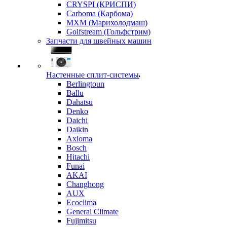
CRYSPI (КРИСПИ)
Carboma (Карбома)
MXM (Марихолодмаш)
Golfstream (Гольфстрим)
Запчасти для швейных машин
Настенные сплит-системы
Berlingtoun
Ballu
Dahatsu
Denko
Daichi
Daikin
Axioma
Bosch
Hitachi
Funai
AKAI
Changhong
AUX
Ecoclima
General Climate
Fujimitsu