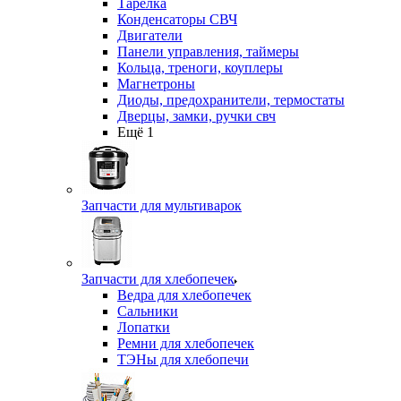
Тарелка
Конденсаторы СВЧ
Двигатели
Панели управления, таймеры
Кольца, треноги, коуплеры
Магнетроны
Диоды, предохранители, термостаты
Дверцы, замки, ручки свч
Ещё 1
Запчасти для мультиварок
Запчасти для хлебопечек
Ведра для хлебопечек
Сальники
Лопатки
Ремни для хлебопечек
ТЭНы для хлебопечи