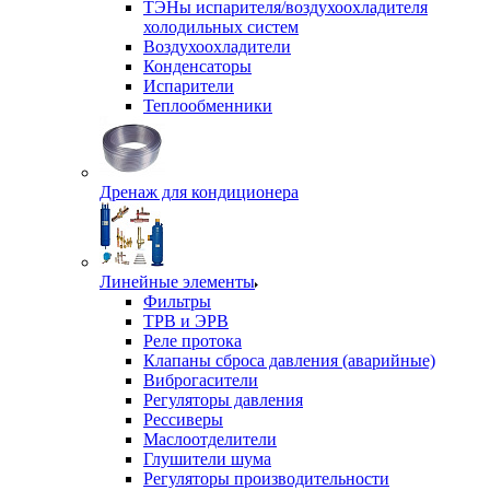
ТЭНы испарителя/воздухоохладителя
холодильных систем
Воздухоохладители
Конденсаторы
Испарители
Теплообменники
Дренаж для кондиционера
Линейные элементы
Фильтры
ТРВ и ЭРВ
Реле протока
Клапаны сброса давления (аварийные)
Виброгасители
Регуляторы давления
Рессиверы
Маслоотделители
Глушители шума
Регуляторы производительности