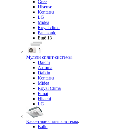
Gree
Hisense
Kentatsu
LG
Midea
Royal clima
Panasonic
Ещё 13
Мульти сплит-системы
Daichi
Axioma
Daikin
Kentatsu
Midea
Royal Clima
Funai
Hitachi
LG
Кассетные сплит-системы
Ballu