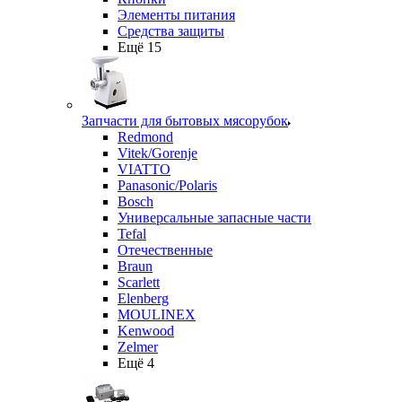
Элементы питания
Средства защиты
Ещё 15
Запчасти для бытовых мясорубок
Redmond
Vitek/Gorenje
VIATTO
Panasonic/Polaris
Bosch
Универсальные запасные части
Tefal
Отечественные
Braun
Scarlett
Elenberg
MOULINEX
Kenwood
Zelmer
Ещё 4