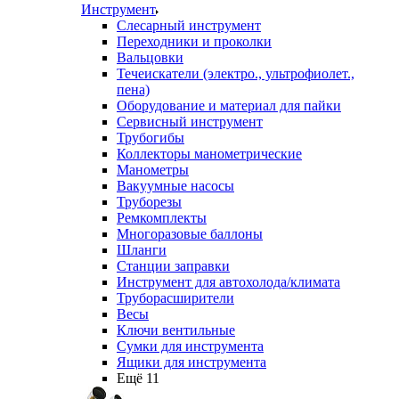
Инструмент
Слесарный инструмент
Переходники и проколки
Вальцовки
Течеискатели (электро., ультрофиолет.,
пена)
Оборудование и материал для пайки
Сервисный инструмент
Трубогибы
Коллекторы манометрические
Манометры
Вакуумные насосы
Труборезы
Ремкомплекты
Многоразовые баллоны
Шланги
Станции заправки
Инструмент для автохолода/климата
Труборасширители
Весы
Ключи вентильные
Сумки для инструмента
Ящики для инструмента
Ещё 11