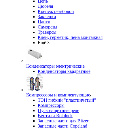
Цепь
Дюбеля
Крепеж резьбовой
Заклепки
Цанги
Саморезы
Траверсы
Клей, герметик, пена монтажная
Ещё 3
Конденсаторы электрические
Конденсаторы квадратные
Компрессоры и комплектующие
ТЭН гибкий "пластинчатый"
Компрессоры
Пускозащитные реле
Вентили Rotalock
Запасные части для Bitzer
Запасные части Copeland