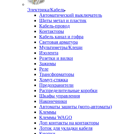
Электрика/Кабель
Автоматический выключатель
Щиты метал и пластик
Кабель-провод
Контакторы
Кабель канал и гофра
Световая арматура
Мультиметры/Клещи
Изолента
Розетки и вилки
Зажимы
Реле
Трансформаторы
Хомут-стяжка
Предохранители
Распределительные коробки
Шкафы управления
Наконечники
Автоматы защиты (мото-автоматы)
Клеммы
Клеммы WAGO
Доп контакты на контакторы
Лоток для укладки кабеля
Кнопки