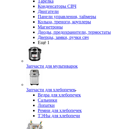
Тарелка
Конденсаторы СВЧ
Двигатели
Панели управления, таймеры
Кольца, треноги, коуплеры
Магнетроны
Диоды, предохранители, термостаты
Дверцы, замки, ручки свч
Ещё 1
Запчасти для мультиварок
Запчасти для хлебопечек
Ведра для хлебопечек
Сальники
Лопатки
Ремни для хлебопечек
ТЭНы для хлебопечи