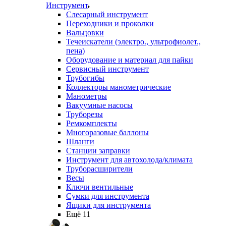
Инструмент
Слесарный инструмент
Переходники и проколки
Вальцовки
Течеискатели (электро., ультрофиолет.,
пена)
Оборудование и материал для пайки
Сервисный инструмент
Трубогибы
Коллекторы манометрические
Манометры
Вакуумные насосы
Труборезы
Ремкомплекты
Многоразовые баллоны
Шланги
Станции заправки
Инструмент для автохолода/климата
Труборасширители
Весы
Ключи вентильные
Сумки для инструмента
Ящики для инструмента
Ещё 11