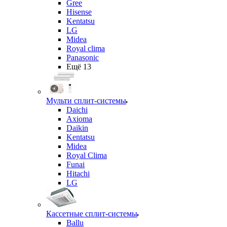
Gree
Hisense
Kentatsu
LG
Midea
Royal clima
Panasonic
Ещё 13
Мульти сплит-системы
Daichi
Axioma
Daikin
Kentatsu
Midea
Royal Clima
Funai
Hitachi
LG
Кассетные сплит-системы
Ballu