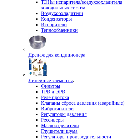
ТЭНы испарителя/воздухоохладителя
холодильных систем
Воздухоохладители
Конденсаторы
Испарители
Теплообменники
Дренаж для кондиционера
Линейные элементы
Фильтры
ТРВ и ЭРВ
Реле протока
Клапаны сброса давления (аварийные)
Виброгасители
Регуляторы давления
Рессиверы
Маслоотделители
Глушители шума
Регуляторы производительности