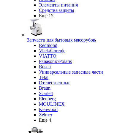
Элементы питания
Средства защиты
Ещё 15
Запчасти для бытовых мясорубок
Redmond
Vitek/Gorenje
VIATTO
Panasonic/Polaris
Bosch
Универсальные запасные части
Tefal
Отечественные
Braun
Scarlett
Elenberg
MOULINEX
Kenwood
Zelmer
Ещё 4