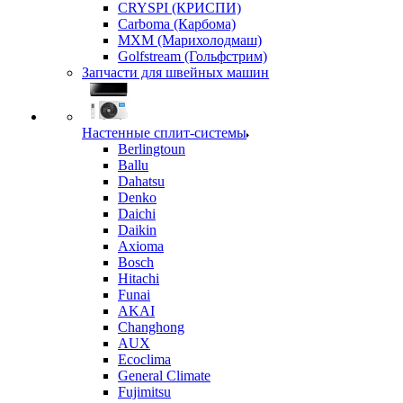
CRYSPI (КРИСПИ)
Carboma (Карбома)
MXM (Марихолодмаш)
Golfstream (Гольфстрим)
Запчасти для швейных машин
Настенные сплит-системы
Berlingtoun
Ballu
Dahatsu
Denko
Daichi
Daikin
Axioma
Bosch
Hitachi
Funai
AKAI
Changhong
AUX
Ecoclima
General Climate
Fujimitsu