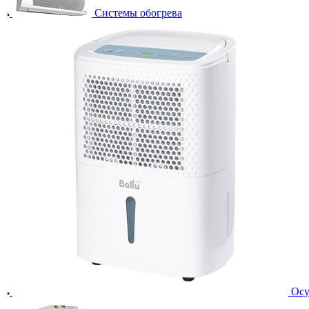
Системы обогрева
Осу