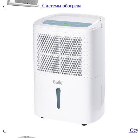
Системы обогрева
Осу