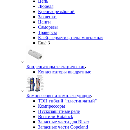
Цепь
Дюбеля
Крепеж резьбовой
Заклепки
Цанги
Саморезы
Траверсы
Клей, герметик, пена монтажная
Ещё 3
Конденсаторы электрические
Конденсаторы квадратные
Компрессоры и комплектующие
ТЭН гибкий "пластинчатый"
Компрессоры
Пускозащитные реле
Вентили Rotalock
Запасные части для Bitzer
Запасные части Copeland