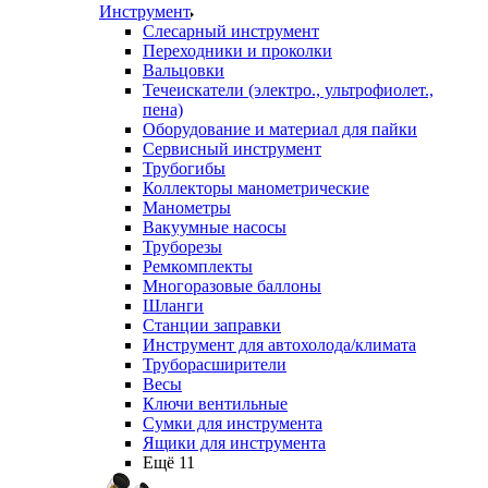
Инструмент
Слесарный инструмент
Переходники и проколки
Вальцовки
Течеискатели (электро., ультрофиолет.,
пена)
Оборудование и материал для пайки
Сервисный инструмент
Трубогибы
Коллекторы манометрические
Манометры
Вакуумные насосы
Труборезы
Ремкомплекты
Многоразовые баллоны
Шланги
Станции заправки
Инструмент для автохолода/климата
Труборасширители
Весы
Ключи вентильные
Сумки для инструмента
Ящики для инструмента
Ещё 11