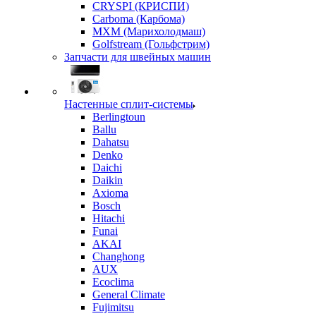
CRYSPI (КРИСПИ)
Carboma (Карбома)
MXM (Марихолодмаш)
Golfstream (Гольфстрим)
Запчасти для швейных машин
Настенные сплит-системы
Berlingtoun
Ballu
Dahatsu
Denko
Daichi
Daikin
Axioma
Bosch
Hitachi
Funai
AKAI
Changhong
AUX
Ecoclima
General Climate
Fujimitsu