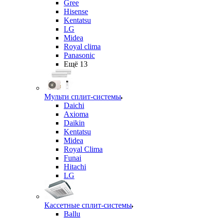
Gree
Hisense
Kentatsu
LG
Midea
Royal clima
Panasonic
Ещё 13
Мульти сплит-системы
Daichi
Axioma
Daikin
Kentatsu
Midea
Royal Clima
Funai
Hitachi
LG
Кассетные сплит-системы
Ballu