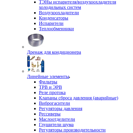
ТЭНы испарителя/воздухоохладителя
холодильных систем
Воздухоохладители
Конденсаторы
Испарители
Теплообменники
Дренаж для кондиционера
Линейные элементы
Фильтры
ТРВ и ЭРВ
Реле протока
Клапаны сброса давления (аварийные)
Виброгасители
Регуляторы давления
Рессиверы
Маслоотделители
Глушители шума
Регуляторы производительности