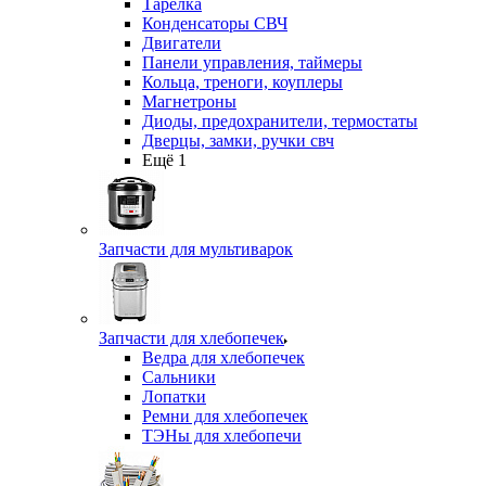
Тарелка
Конденсаторы СВЧ
Двигатели
Панели управления, таймеры
Кольца, треноги, коуплеры
Магнетроны
Диоды, предохранители, термостаты
Дверцы, замки, ручки свч
Ещё 1
Запчасти для мультиварок
Запчасти для хлебопечек
Ведра для хлебопечек
Сальники
Лопатки
Ремни для хлебопечек
ТЭНы для хлебопечи