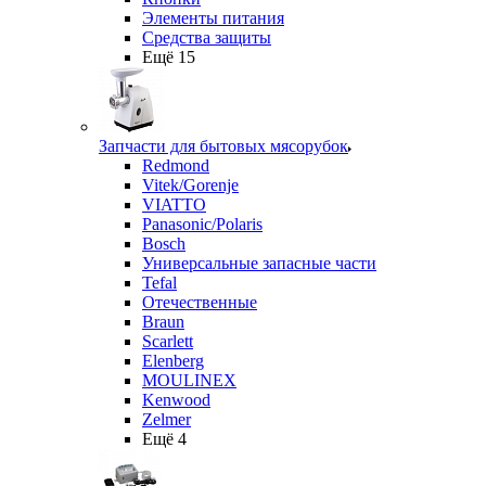
Элементы питания
Средства защиты
Ещё 15
Запчасти для бытовых мясорубок
Redmond
Vitek/Gorenje
VIATTO
Panasonic/Polaris
Bosch
Универсальные запасные части
Tefal
Отечественные
Braun
Scarlett
Elenberg
MOULINEX
Kenwood
Zelmer
Ещё 4