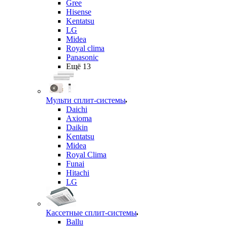
Gree
Hisense
Kentatsu
LG
Midea
Royal clima
Panasonic
Ещё 13
Мульти сплит-системы
Daichi
Axioma
Daikin
Kentatsu
Midea
Royal Clima
Funai
Hitachi
LG
Кассетные сплит-системы
Ballu