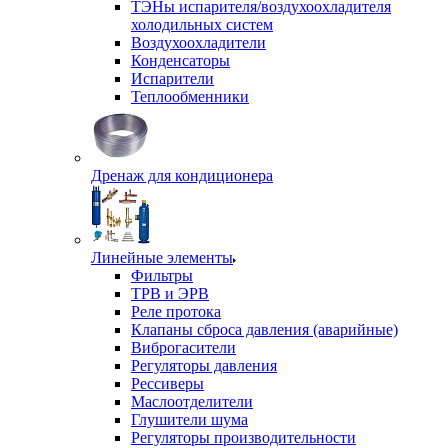
ТЭНы испарителя/воздухоохладителя
холодильных систем
Воздухоохладители
Конденсаторы
Испарители
Теплообменники
Дренаж для кондиционера
Линейные элементы
Фильтры
ТРВ и ЭРВ
Реле протока
Клапаны сброса давления (аварийные)
Виброгасители
Регуляторы давления
Рессиверы
Маслоотделители
Глушители шума
Регуляторы производительности