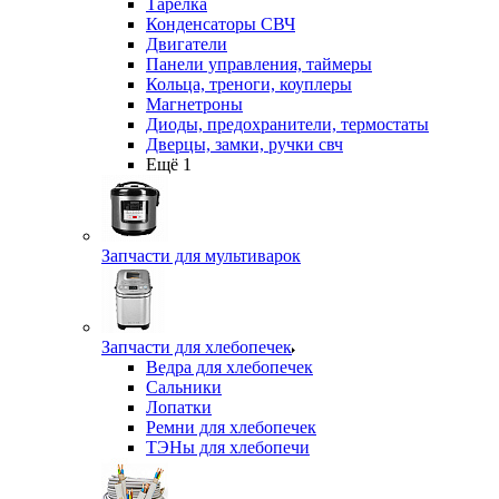
Тарелка
Конденсаторы СВЧ
Двигатели
Панели управления, таймеры
Кольца, треноги, коуплеры
Магнетроны
Диоды, предохранители, термостаты
Дверцы, замки, ручки свч
Ещё 1
Запчасти для мультиварок
Запчасти для хлебопечек
Ведра для хлебопечек
Сальники
Лопатки
Ремни для хлебопечек
ТЭНы для хлебопечи