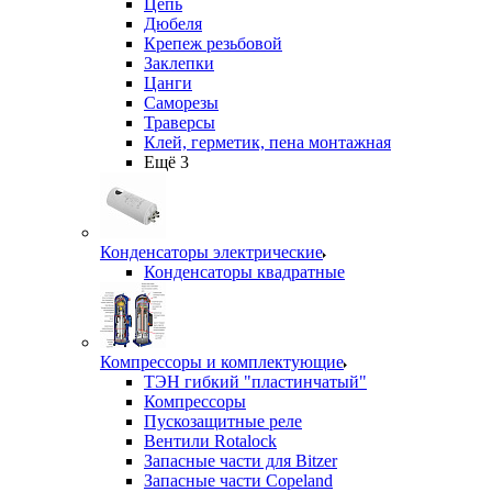
Цепь
Дюбеля
Крепеж резьбовой
Заклепки
Цанги
Саморезы
Траверсы
Клей, герметик, пена монтажная
Ещё 3
Конденсаторы электрические
Конденсаторы квадратные
Компрессоры и комплектующие
ТЭН гибкий "пластинчатый"
Компрессоры
Пускозащитные реле
Вентили Rotalock
Запасные части для Bitzer
Запасные части Copeland