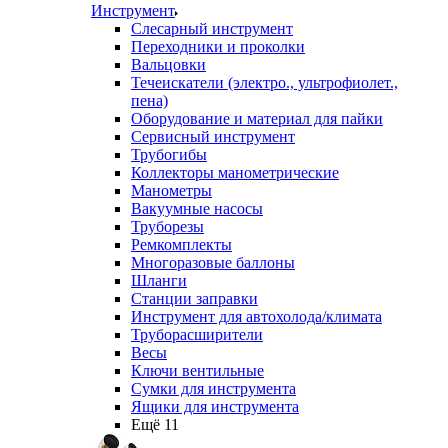
Инструмент
Слесарный инструмент
Переходники и проколки
Вальцовки
Течеискатели (электро., ультрофиолет.,
пена)
Оборудование и материал для пайки
Сервисный инструмент
Трубогибы
Коллекторы манометрические
Манометры
Вакуумные насосы
Труборезы
Ремкомплекты
Многоразовые баллоны
Шланги
Станции заправки
Инструмент для автохолода/климата
Труборасширители
Весы
Ключи вентильные
Сумки для инструмента
Ящики для инструмента
Ещё 11