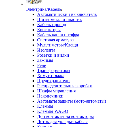
Электрика/Кабель
Автоматический выключатель
Щиты метал и пластик
Кабель-провод
Контакторы
Кабель канал и гофра
Световая арматура
Мультиметры/Клещи
Изолента
Розетки и вилки
Зажимы
Реле
Трансформаторы
Хомут-стяжка
Предохранители
Распределительные коробки
Шкафы управления
Наконечники
Автоматы защиты (мото-автоматы)
Клеммы
Клеммы WAGO
Доп контакты на контакторы
Лоток для укладки кабеля
Кнопки