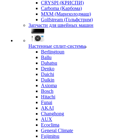
CRYSPI (КРИСПИ)
Carboma (Карбома)
MXM (Марихолодмаш)
Golfstream (Гольфстрим)
Запчасти для швейных машин
Настенные сплит-системы
Berlingtoun
Ballu
Dahatsu
Denko
Daichi
Daikin
Axioma
Bosch
Hitachi
Funai
AKAI
Changhong
AUX
Ecoclima
General Climate
Fujimitsu