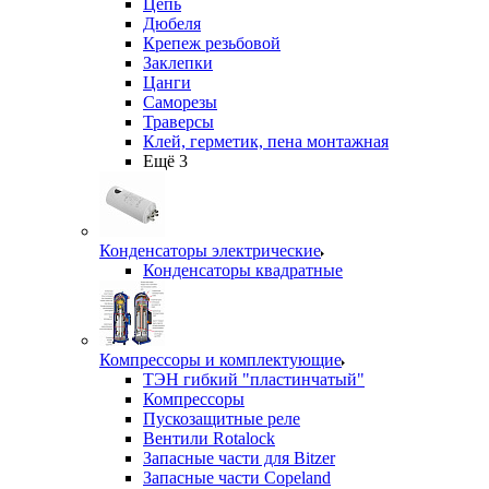
Цепь
Дюбеля
Крепеж резьбовой
Заклепки
Цанги
Саморезы
Траверсы
Клей, герметик, пена монтажная
Ещё 3
Конденсаторы электрические
Конденсаторы квадратные
Компрессоры и комплектующие
ТЭН гибкий "пластинчатый"
Компрессоры
Пускозащитные реле
Вентили Rotalock
Запасные части для Bitzer
Запасные части Copeland