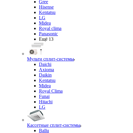
Gree
Hisense
Kentatsu
LG
Midea
Royal clima
Panasonic
Ещё 13
Мульти сплит-системы
Daichi
Axioma
Daikin
Kentatsu
Midea
Royal Clima
Funai
Hitachi
LG
Кассетные сплит-системы
Ballu