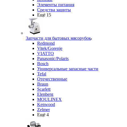
Элементы питания
Средства защиты
Ещё 15
Запчасти для бытовых мясорубок
Redmond
Vitek/Gorenje
VIATTO
Panasonic/Polaris
Bosch
Универсальные запасные части
Tefal
Отечественные
Braun
Scarlett
Elenberg
MOULINEX
Kenwood
Zelmer
Ещё 4