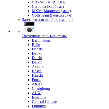
CRYSPI (КРИСПИ)
Carboma (Карбома)
MXM (Марихолодмаш)
Golfstream (Гольфстрим)
Запчасти для швейных машин
Настенные сплит-системы
Berlingtoun
Ballu
Dahatsu
Denko
Daichi
Daikin
Axioma
Bosch
Hitachi
Funai
AKAI
Changhong
AUX
Ecoclima
General Climate
Fujimitsu