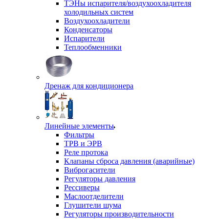
ТЭНы испарителя/воздухоохладителя
холодильных систем
Воздухоохладители
Конденсаторы
Испарители
Теплообменники
Дренаж для кондиционера
Линейные элементы
Фильтры
ТРВ и ЭРВ
Реле протока
Клапаны сброса давления (аварийные)
Виброгасители
Регуляторы давления
Рессиверы
Маслоотделители
Глушители шума
Регуляторы производительности