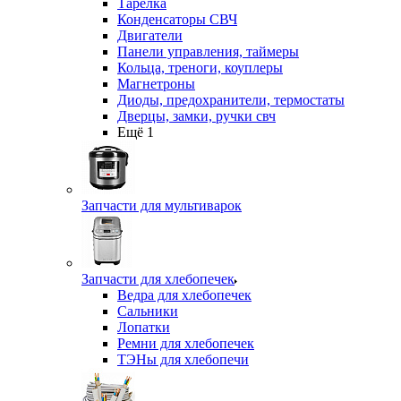
Тарелка
Конденсаторы СВЧ
Двигатели
Панели управления, таймеры
Кольца, треноги, коуплеры
Магнетроны
Диоды, предохранители, термостаты
Дверцы, замки, ручки свч
Ещё 1
Запчасти для мультиварок
Запчасти для хлебопечек
Ведра для хлебопечек
Сальники
Лопатки
Ремни для хлебопечек
ТЭНы для хлебопечи