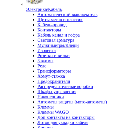
Электрика/Кабель
Автоматический выключатель
Щиты метал и пластик
Кабель-провод
Контакторы
Кабель канал и гофра
Световая арматура
Мультиметры/Клещи
Изолента
Розетки и вилки
Зажимы
Реле
Трансформаторы
Хомут-стяжка
Предохранители
Распределительные коробки
Шкафы управления
Наконечники
Автоматы защиты (мото-автоматы)
Клеммы
Клеммы WAGO
Доп контакты на контакторы
Лоток для укладки кабеля
Кнопки