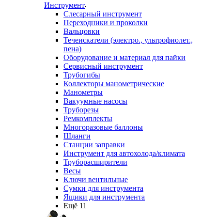
Инструмент
Слесарный инструмент
Переходники и проколки
Вальцовки
Течеискатели (электро., ультрофиолет.,
пена)
Оборудование и материал для пайки
Сервисный инструмент
Трубогибы
Коллекторы манометрические
Манометры
Вакуумные насосы
Труборезы
Ремкомплекты
Многоразовые баллоны
Шланги
Станции заправки
Инструмент для автохолода/климата
Труборасширители
Весы
Ключи вентильные
Сумки для инструмента
Ящики для инструмента
Ещё 11