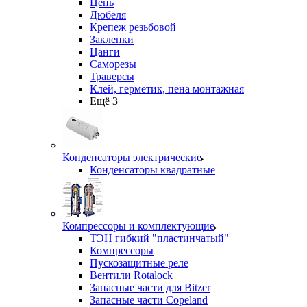
Цепь
Дюбеля
Крепеж резьбовой
Заклепки
Цанги
Саморезы
Траверсы
Клей, герметик, пена монтажная
Ещё 3
Конденсаторы электрические
Конденсаторы квадратные
Компрессоры и комплектующие
ТЭН гибкий "пластинчатый"
Компрессоры
Пускозащитные реле
Вентили Rotalock
Запасные части для Bitzer
Запасные части Copeland