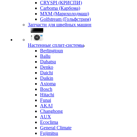
CRYSPI (КРИСПИ)
Carboma (Карбома)
MXM (Марихолодмаш)
Golfstream (Гольфстрим)
Запчасти для швейных машин
Настенные сплит-системы
Berlingtoun
Ballu
Dahatsu
Denko
Daichi
Daikin
Axioma
Bosch
Hitachi
Funai
AKAI
Changhong
AUX
Ecoclima
General Climate
Fujimitsu