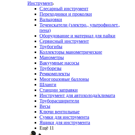
Инструмент
Слесарный инструмент
Переходники и проколки
Вальцовки
Течеискатели (электро., ультрофиолет.,
пена)
Оборудование и материал для пайки
Сервисный инструмент
Трубогибы
Коллекторы манометрические
Манометры
Вакуумные насосы
Труборезы
Ремкомплекты
Многоразовые баллоны
Шланги
Станции заправки
Инструмент для автохолода/климата
Труборасширители
Весы
Ключи вентильные
Сумки для инструмента
Ящики для инструмента
Ещё 11