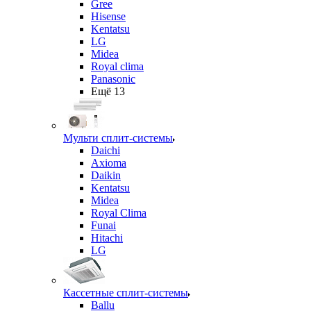
Gree
Hisense
Kentatsu
LG
Midea
Royal clima
Panasonic
Ещё 13
Мульти сплит-системы
Daichi
Axioma
Daikin
Kentatsu
Midea
Royal Clima
Funai
Hitachi
LG
Кассетные сплит-системы
Ballu