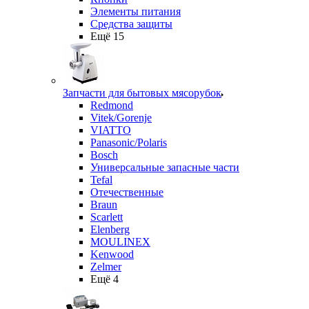
Элементы питания
Средства защиты
Ещё 15
Запчасти для бытовых мясорубок
Redmond
Vitek/Gorenje
VIATTO
Panasonic/Polaris
Bosch
Универсальные запасные части
Tefal
Отечественные
Braun
Scarlett
Elenberg
MOULINEX
Kenwood
Zelmer
Ещё 4