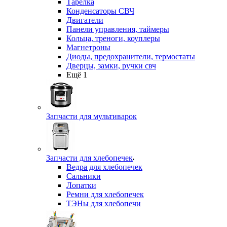
Тарелка
Конденсаторы СВЧ
Двигатели
Панели управления, таймеры
Кольца, треноги, коуплеры
Магнетроны
Диоды, предохранители, термостаты
Дверцы, замки, ручки свч
Ещё 1
Запчасти для мультиварок
Запчасти для хлебопечек
Ведра для хлебопечек
Сальники
Лопатки
Ремни для хлебопечек
ТЭНы для хлебопечи