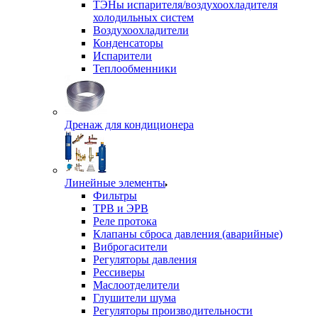
ТЭНы испарителя/воздухоохладителя
холодильных систем
Воздухоохладители
Конденсаторы
Испарители
Теплообменники
Дренаж для кондиционера
Линейные элементы
Фильтры
ТРВ и ЭРВ
Реле протока
Клапаны сброса давления (аварийные)
Виброгасители
Регуляторы давления
Рессиверы
Маслоотделители
Глушители шума
Регуляторы производительности