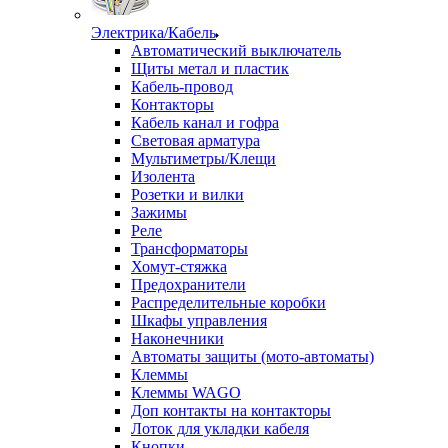
Электрика/Кабель
Автоматический выключатель
Щиты метал и пластик
Кабель-провод
Контакторы
Кабель канал и гофра
Световая арматура
Мультиметры/Клещи
Изолента
Розетки и вилки
Зажимы
Реле
Трансформаторы
Хомут-стяжка
Предохранители
Распределительные коробки
Шкафы управления
Наконечники
Автоматы защиты (мото-автоматы)
Клеммы
Клеммы WAGO
Доп контакты на контакторы
Лоток для укладки кабеля
Кнопки