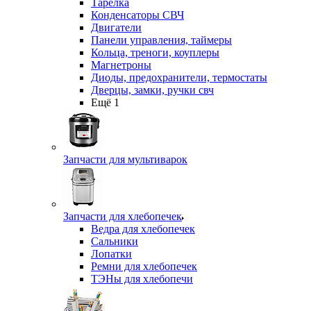
Тарелка
Конденсаторы СВЧ
Двигатели
Панели управления, таймеры
Кольца, треноги, коуплеры
Магнетроны
Диоды, предохранители, термостаты
Дверцы, замки, ручки свч
Ещё 1
Запчасти для мультиварок
Запчасти для хлебопечек
Ведра для хлебопечек
Сальники
Лопатки
Ремни для хлебопечек
ТЭНы для хлебопечи