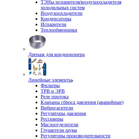
ТЭНы испарителя/воздухоохладителя
холодильных систем
Воздухоохладители
Конденсаторы
Испарители
Теплообменники
Дренаж для кондиционера
Линейные элементы
Фильтры
ТРВ и ЭРВ
Реле протока
Клапаны сброса давления (аварийные)
Виброгасители
Регуляторы давления
Рессиверы
Маслоотделители
Глушители шума
Регуляторы производительности