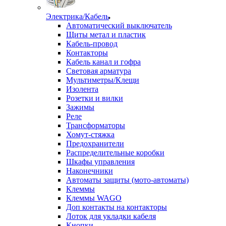
Электрика/Кабель
Автоматический выключатель
Щиты метал и пластик
Кабель-провод
Контакторы
Кабель канал и гофра
Световая арматура
Мультиметры/Клещи
Изолента
Розетки и вилки
Зажимы
Реле
Трансформаторы
Хомут-стяжка
Предохранители
Распределительные коробки
Шкафы управления
Наконечники
Автоматы защиты (мото-автоматы)
Клеммы
Клеммы WAGO
Доп контакты на контакторы
Лоток для укладки кабеля
Кнопки