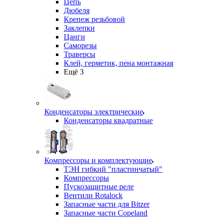
Цепь
Дюбеля
Крепеж резьбовой
Заклепки
Цанги
Саморезы
Траверсы
Клей, герметик, пена монтажная
Ещё 3
Конденсаторы электрические
Конденсаторы квадратные
Компрессоры и комплектующие
ТЭН гибкий "пластинчатый"
Компрессоры
Пускозащитные реле
Вентили Rotalock
Запасные части для Bitzer
Запасные части Copeland