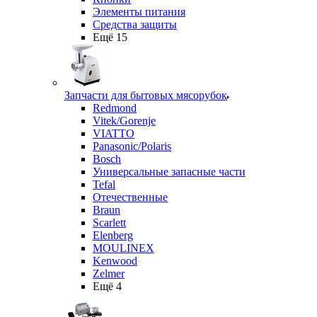
Элементы питания
Средства защиты
Ещё 15
Запчасти для бытовых мясорубок
Redmond
Vitek/Gorenje
VIATTO
Panasonic/Polaris
Bosch
Универсальные запасные части
Tefal
Отечественные
Braun
Scarlett
Elenberg
MOULINEX
Kenwood
Zelmer
Ещё 4