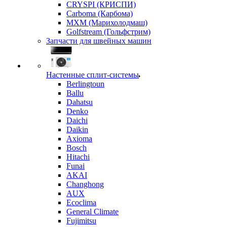
CRYSPI (КРИСПИ)
Carboma (Карбома)
MXM (Марихолодмаш)
Golfstream (Гольфстрим)
Запчасти для швейных машин
Настенные сплит-системы
Berlingtoun
Ballu
Dahatsu
Denko
Daichi
Daikin
Axioma
Bosch
Hitachi
Funai
AKAI
Changhong
AUX
Ecoclima
General Climate
Fujimitsu