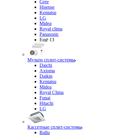
Gree
Hisense
Kentatsu
LG
Midea
Royal clima
Panasonic
Ещё 13
Мульти сплит-системы
Daichi
Axioma
Daikin
Kentatsu
Midea
Royal Clima
Funai
Hitachi
LG
Кассетные сплит-системы
Ballu