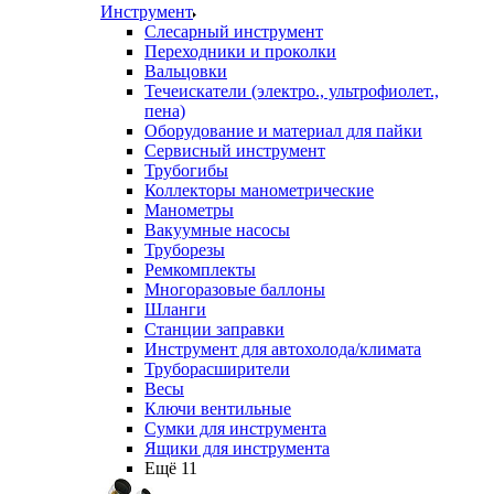
Инструмент
Слесарный инструмент
Переходники и проколки
Вальцовки
Течеискатели (электро., ультрофиолет.,
пена)
Оборудование и материал для пайки
Сервисный инструмент
Трубогибы
Коллекторы манометрические
Манометры
Вакуумные насосы
Труборезы
Ремкомплекты
Многоразовые баллоны
Шланги
Станции заправки
Инструмент для автохолода/климата
Труборасширители
Весы
Ключи вентильные
Сумки для инструмента
Ящики для инструмента
Ещё 11