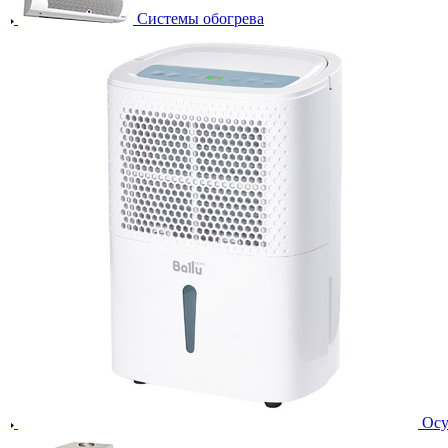
Системы обогрева
Осу